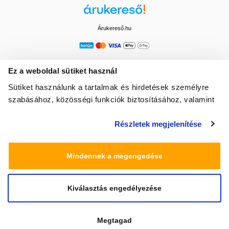
Árukereső.hu
Ez a weboldal sütiket használ
Sütiket használunk a tartalmak és hirdetések személyre
szabásához, közösségi funkciók biztosításához, valamint
weboldalforgalmunk elemzéséhez. Ezenkívül közösségi
Részletek megjelenítése
média-, hirdető- és elemező partnereinkkel megosztjuk az
Ön weboldalhasználatra vonatkozó adatait, akik
kombinálhatják az adatokat más olyan adatokkal,
Mindennek a megengedése
amelyeket Ön adott meg számukra vagy az Ön által
használt más szolgáltatásokból gyűjtöttek.
Kiválasztás engedélyezése
© 2025 Minden jog fenntartva egeszsegbolt.hu
Megtagad