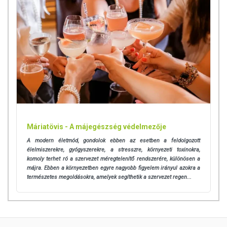
Minőségét megőrzi:
Lásd a csomagoláson feltüntetett
időpontot!
Tárolás:
Hűvös, száraz helyen. Felbontás után a
szilikatasakot ne távolítsa el!
Forgalmazza:
BioTech USA Kft.
Az étrend-kiegészítők az érvényben levő európai uniós
szabályozás szerint élelmiszereknek minősülnek, amelyek a
hagyományos étrend kiegészítését szolgálják, és koncentrált
formában tartalmaznak tápanyagokat. Bár az étrend-
Máriatövis - A májegészség védelmezője
kiegészítők kedvező élettani hatással rendelkezhetnek, amely
A modern életmód, gondolok ebben az esetben a feldolgozott
egyénenként eltérő lehet, jelölésük, megjelenítésük, és
élelmiszerekre, gyógyszerekre, a stresszre, környezeti toxinokra,
reklámozásuk során nem engedélyezett a készítményeknek
komoly terhet ró a szervezet méregtelenítő rendszerére, különösen a
betegséget megelőző vagy gyógyító hatást tulajdonítani.
májra. Ebben a környezetben egyre nagyobb figyelem irányul azokra a
természetes megoldásokra, amelyek segíthetik a szervezet regen...