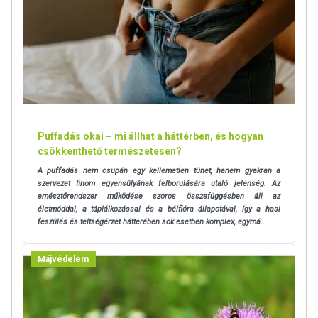
normál izomműködést, míg a D-vitamin hozzájárul az
egészséges izomfunkció megőrzéséhez. A magnézium
tartalom emellett szerepet játszik a normál
fehérjeszintézisben is.
Csontozat egészsége
A termék C-vitamin tartalma elősegíti a normál
kollagénképződést, ezáltal – a D-vitamin, kalcium, cink,
mangán és magnézium tartalmával együtt – a csontozat
Puffadás okai – mi állhat a háttérben, és hogyan
normál állapotának fenntartását.
csökkenthető természetesen?
A puffadás nem csupán egy kellemetlen tünet, hanem gyakran a
Antioxidáns védelem
szervezet finom egyensúlyának felborulására utaló jelenség. Az
emésztőrendszer működése szoros összefüggésben áll az
Az E- és C-vitamin, a riboflavin (B2-vitamin), a cink, a
életmóddal, a táplálkozással és a bélflóra állapotával, így a hasi
mangán, a réz és a szelén tartalma révén hozzájárul a
feszülés és teltségérzet hátterében sok esetben komplex, egymá...
sejtek oxidatív stresszel szembeni védelméhez.
Kiknek javasolt?
Májvédelem
12 éven felüli, rendszeresen sportolóknak
Azoknak, akik komplex multivitamint keresnek
étrendjük mellé