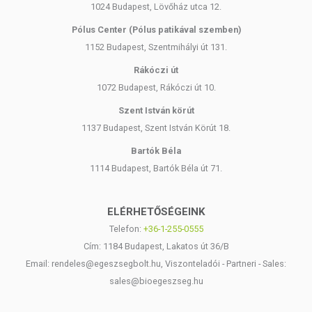
1024 Budapest, Lövőház utca 12.
Pólus Center (Pólus patikával szemben)
1152 Budapest, Szentmihályi út 131.
Rákóczi út
1072 Budapest, Rákóczi út 10.
Szent István körút
1137 Budapest, Szent István Körút 18.
Bartók Béla
1114 Budapest, Bartók Béla út 71.
ELÉRHETŐSÉGEINK
Telefon:
+36-1-255-0555
Cím: 1184 Budapest, Lakatos út 36/B
Email: rendeles@egeszsegbolt.hu, Viszonteladói - Partneri - Sales:
sales@bioegeszseg.hu