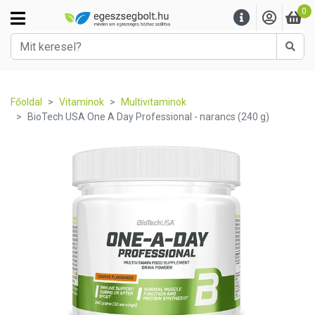
0
Kere
Főoldal
Vitaminok
Multivitaminok
BioTech USA One A Day Professional - narancs (240 g)