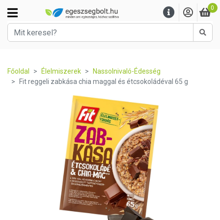
0
Kere
Főoldal
Élelmiszerek
Nassolnivaló-Édesség
Fit reggeli zabkása chia maggal és étcsokoládéval 65 g