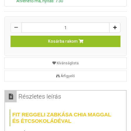
Átvehető ma, nyitás: 7:30
Kosárba rakom
Kívánságlista
Árfigyelő
Részletes leírás
FIT REGGELI ZABKÁSA CHIA MAGGAL
ÉS ÉTCSOKOLÁDÉVAL