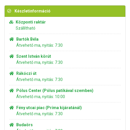
Készletinformáció
Központi raktár
Szállítható
Bartók Béla
Átvehető ma, nyitás: 7:30
Szent István körút
Átvehető ma, nyitás: 7:30
Rákóczi út
Átvehető ma, nyitás: 7:30
Pólus Center (Pólus patikával szemben)
Átvehető ma, nyitás: 10:00
Fény utcai piac (Príma kijáratánál)
Átvehető ma, nyitás: 7:30
Budaörs