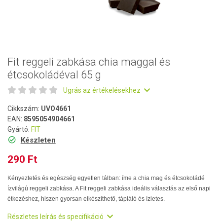
Fit reggeli zabkása chia maggal és
étcsokoládéval 65 g
Ugrás az értékelésekhez
Cikkszám:
UVO4661
EAN:
8595054904661
Gyártó:
FIT
Készleten
290 Ft
Kényeztetés és egészség egyetlen tálban: íme a chia mag és étcsokoládé
ízvilágú reggeli zabkása. A Fit reggeli zabkása ideális választás az első napi
étkezéshez, hiszen gyorsan elkészíthető, tápláló és ízletes.
Részletes leírás és specifikáció