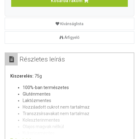
Kosárba rakom
Kívánságlista
Árfigyelő
Részletes leírás
Kiszerelés:
75g
100%-ban természetes
Gluténmentes
Laktózmentes
Hozzáadott cukrot nem tartalmaz
Transzzsírsavakat nem tartalmaz
Koleszterinmentes
Olajos magvak nélkül
Kukoricamentes