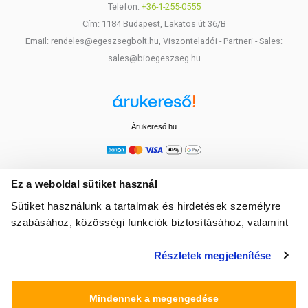
Telefon:
+36-1-255-0555
Cím: 1184 Budapest, Lakatos út 36/B
Email: rendeles@egeszsegbolt.hu, Viszonteladói - Partneri - Sales:
sales@bioegeszseg.hu
Árukereső.hu
Ez a weboldal sütiket használ
Sütiket használunk a tartalmak és hirdetések személyre
szabásához, közösségi funkciók biztosításához, valamint
weboldalforgalmunk elemzéséhez. Ezenkívül közösségi
Részletek megjelenítése
média-, hirdető- és elemező partnereinkkel megosztjuk az
Ön weboldalhasználatra vonatkozó adatait, akik
kombinálhatják az adatokat más olyan adatokkal,
Mindennek a megengedése
amelyeket Ön adott meg számukra vagy az Ön által