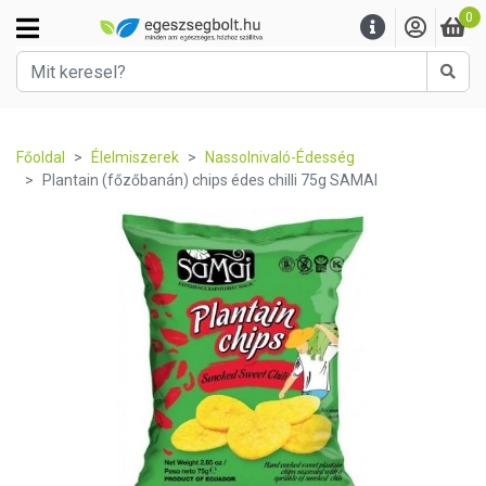
0
Kere
Főoldal
Élelmiszerek
Nassolnivaló-Édesség
Plantain (főzőbanán) chips édes chilli 75g SAMAI