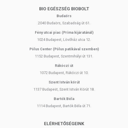
magas hőmérsékleten is.
Az olajpálmák azonos régióban, az ecuadori
BIO EGÉSZSÉG BIOBOLT
trópusokon teremnek, mint a többi összetevő. Ez friss
Budaörs
olaj felhasználását teszi lehetővé, miközben
2040 Budaörs, Szabadság út 61.
támogatja a helyi gazdaság fejlődését.
Végül, a felhasznált olaj védett esőerdőkön kívüli
Fény utcai piac (Príma kijáratánál)
ültetvényekről származik. A pálmák zöld
1024 Budapest, Lövőház utca 12.
lombkoronája élőhelyet biztosít számos növénynek és
Pólus Center (Pólus patikával szemben)
élőlénynek. Szén-dioxid megkötésével
hatékonyabban tisztítja a levegőt, mint a szójabab
1152 Budapest, Szentmihályi út 131.
ültetvények.
Rákóczi út
Minőségét megőrzi:
a csomagoláson feltüntetett időpontig
1072 Budapest, Rákóczi út 10.
Tárolás:
száraz és hűvös helyen
Szent István körút
Származási ország:
Ecuador
1137 Budapest, Szent István Körút 18.
Bartók Béla
1114 Budapest, Bartók Béla út 71.
ELÉRHETŐSÉGEINK