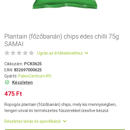
Plantain (főzőbanán) chips édes chilli 75g
SAMAI
Ugrás az értékelésekhez
Cikkszám:
PCK0625
EAN:
832697000625
Gyártó:
PaleoCentrum Kft.
Készleten
475 Ft
Ropogós plantain (főzőbanán) chips, mely kis mennyiségben,
tengeri sóval és természetes fűszerekkel ízesítve készül.
Részletes leírás és specifikáció