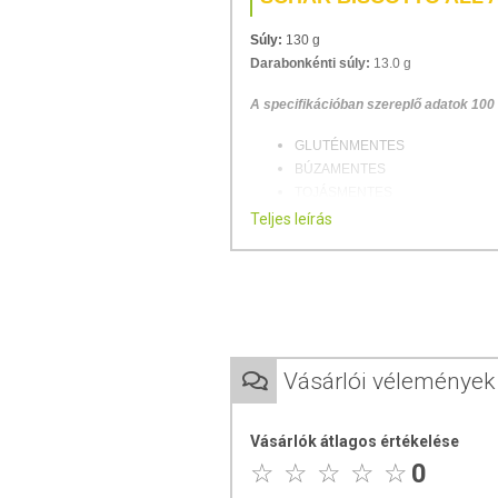
Súly:
130 g
Darabonkénti súly:
13.0 g
A specifikációban szereplő adatok 100
GLUTÉNMENTES
BÚZAMENTES
TOJÁSMENTES
VEGETÁRIÁNUS
Teljes leírás
PÁLMAOLAJ-MENTES
TARTÓSÍTÓSZER-MENTES
Kényeztesd magad egy egészséges és 
A zabtartalom magas, elérve az 55%-ot,
vitamin-, cink- és vasforrást biztosít. Tö
Vásárlói vélemények
ÖSSZETÉTEL
Vásárlók átlagos értékelése
Összetevők:
teljes kiőrlésű zab gluténm
0
napraforgóolaj, rizsszirup, módosított k