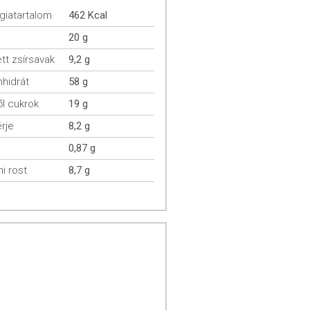
giatartalom
462 Kcal
20 g
ett zsírsavak
9,2 g
hidrát
58 g
l cukrok
19 g
rje
8,2 g
0,87 g
mi rost
8,7 g