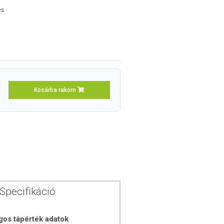
es
Kosárba rakom
Specifikáció
gos tápérték adatok