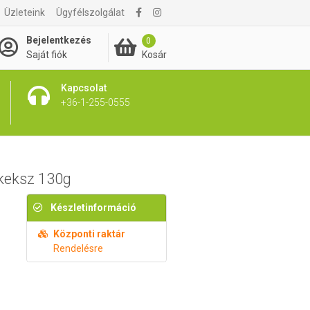
Üzleteink
Ügyfélszolgálat
1 695 Ft
Kosárba rakom
Bejelentkezés
0
Kosár
Saját fiók
Kapcsolat
+36-1-255-0555
bkeksz 130g
Készletinformáció
Központi raktár
Rendelésre