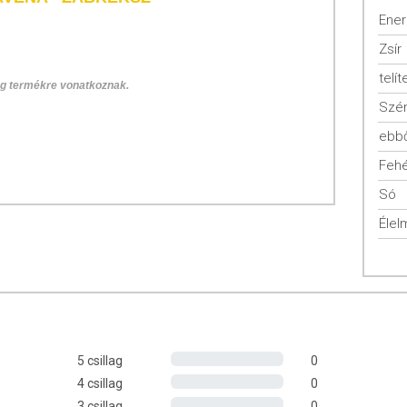
Ener
Zsír
telít
 g termékre vonatkoznak.
Szén
ebbő
Fehé
Só
Élel
finom falatnyi örömmel!
 ami magas rosttartalmat, könnyű emésztést, valamint kiváló B-
kéletes választás, ha egy kis energiára van szükséged!
5 csillag
0
entes (pehely, liszt, korpa), barnacukor, vaj (tej), rizskorpa,
4 csillag
0
ukoricakeményítő, rizskeményítő, térfogatnövelő szer: ammónium-
3 csillag
0