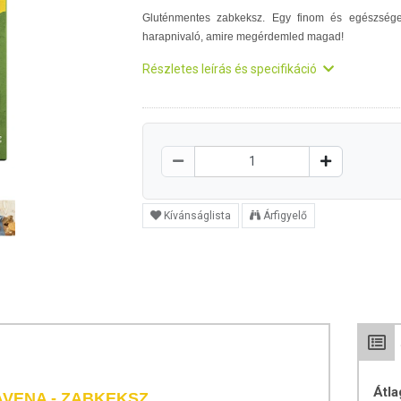
Gluténmentes zabkeksz. Egy finom és egészség
harapnivaló, amire megérdemled magad!
Részletes leírás és specifikáció
Kívánságlista
Árfigyelő
Átla
AVENA - ZABKEKSZ