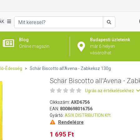
abkeksz 130g
ÁK
Keresés
Blog
Budapesti üzleteink
Online magazin
már 6 helyen
vásárolhat
aló-Édesség
Schär Biscotto all'Avena - Zabkeksz 130g
Schär Biscotto all'Avena - Za
Ugrás az értékelésekhez
Cikkszám:
AXD6756
EAN:
8008698016756
Gyártó:
ASIX DISTRIBUTION Kft.
Rendelésre
1 695 Ft