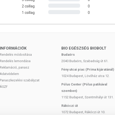
mészetes aromák, só.
2 csillag
0
azhat.
1 csillag
0
en:
2 g
INFORMÁCIÓK
BIO EGÉSZSÉG BIOBOLT
Rendelés módosítása
Budaörs
Rendelés lemondása
2040 Budaörs, Szabadság út 61.
Reklamáció, panasz
Fény utcai piac (Príma kijáratánál)
Adatvédelem
1024 Budapest, Lövőház utca 12.
Panaszkezelési szabályzat
Pólus Center (Pólus patikával
ÁSZF
szemben)
ett időpontig.
1152 Budapest, Szentmihályi út 131.
Rákóczi út
1072 Budapest, Rákóczi út 10.