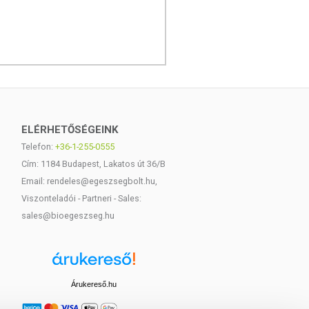
ELÉRHETŐSÉGEINK
Telefon:
+36-1-255-0555
Cím: 1184 Budapest, Lakatos út 36/B
Email: rendeles@egeszsegbolt.hu,
Viszonteladói - Partneri - Sales:
sales@bioegeszseg.hu
Árukereső.hu