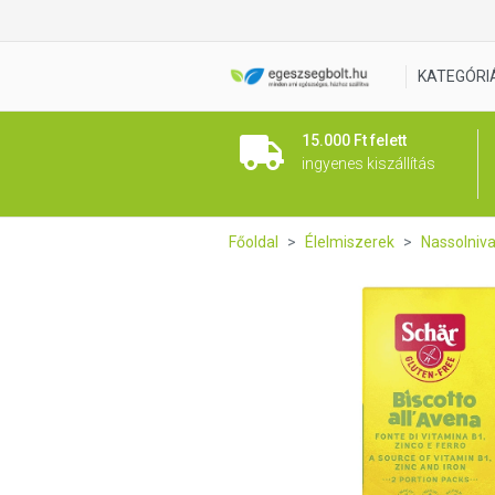
Schär Biscotto all'Avena - Z
KATEGÓRI
15.000 Ft felett
ingyenes kiszállítás
Főoldal
Élelmiszerek
Nassolniv