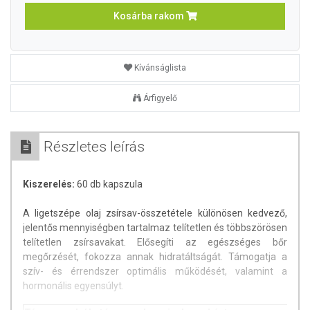
Kosárba rakom
Kívánságlista
Árfigyelő
Részletes leírás
Kiszerelés:
60 db kapszula
A ligetszépe olaj zsírsav-összetétele különösen kedvező,
jelentős mennyiségben tartalmaz telítetlen és többszörösen
telítetlen zsírsavakat. Elősegíti az egészséges bőr
megőrzését, fokozza annak hidratáltságát. Támogatja a
szív- és érrendszer optimális működését, valamint a
hormonális egyensúlyt.