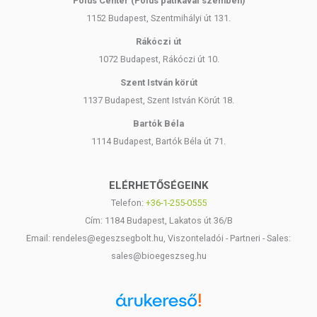
Pólus Center (Pólus patikával szemben)
1152 Budapest, Szentmihályi út 131.
Rákóczi út
1072 Budapest, Rákóczi út 10.
Szent István körút
1137 Budapest, Szent István Körút 18.
Bartók Béla
1114 Budapest, Bartók Béla út 71.
ELÉRHETŐSÉGEINK
Telefon:
+36-1-255-0555
Cím: 1184 Budapest, Lakatos út 36/B
Email: rendeles@egeszsegbolt.hu, Viszonteladói - Partneri - Sales:
sales@bioegeszseg.hu