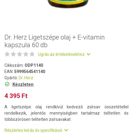
Dr. Herz Ligetszépe olaj + E-vitamin
kapszula 60 db
Ugrás az értékelésekhez
Cikkszám:
ODP1140
EAN:
5999564541140
Gyártó:
Dr. Herz
Készleten
4 395 Ft
A ligetszépe olaj rendkívül kedvező zsírsav összetétellel
rendelkezik, jelentős mennyiségben tartalmaz telítetlen és
többszörösen telítetlen zsírsavakat.
Részletes leírás és specifikáció