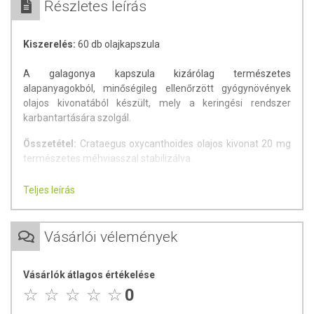
Részletes leírás
Kiszerelés:
60 db olajkapszula
A galagonya kapszula kizárólag természetes
alapanyagokból, minőségileg ellenőrzött gyógynövények
olajos kivonatából készült, mely a keringési rendszer
karbantartására szolgál.
Összetétel:
Crataegus oxycanthoides olajos kivonat 20 mg
természetes méhviasszal stabilizálva.
A termék Natur Food Controll certifikáttal rendelkezik.
Teljes leírás
Hatóanyagok:
flavonoidok (rutin, kvercetin, vitexin), procianidin, fenolsavak,
Vásárlói vélemények
trimetilamin, aszkorbinsav, cseranyagok
Hatásai:
Vásárlók átlagos értékelése
Tágítja a szív és más szervek véredényeit; erősíti a szív
0
összehúzódásait; normalizálja a magas és az alacsony
vérnyomást, valamint a gyors szívverést.