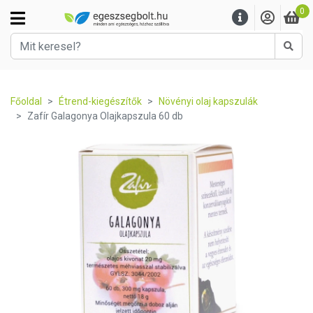
0
Kere
Főoldal
Étrend-kiegészítők
Növényi olaj kapszulák
Zafír Galagonya Olajkapszula 60 db