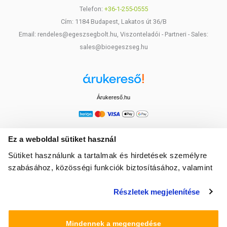
Telefon:
+36-1-255-0555
Cím: 1184 Budapest, Lakatos út 36/B
Email: rendeles@egeszsegbolt.hu, Viszonteladói - Partneri - Sales:
sales@bioegeszseg.hu
Árukereső.hu
Ez a weboldal sütiket használ
Sütiket használunk a tartalmak és hirdetések személyre
szabásához, közösségi funkciók biztosításához, valamint
weboldalforgalmunk elemzéséhez. Ezenkívül közösségi
Részletek megjelenítése
média-, hirdető- és elemező partnereinkkel megosztjuk az
Ön weboldalhasználatra vonatkozó adatait, akik
kombinálhatják az adatokat más olyan adatokkal,
Mindennek a megengedése