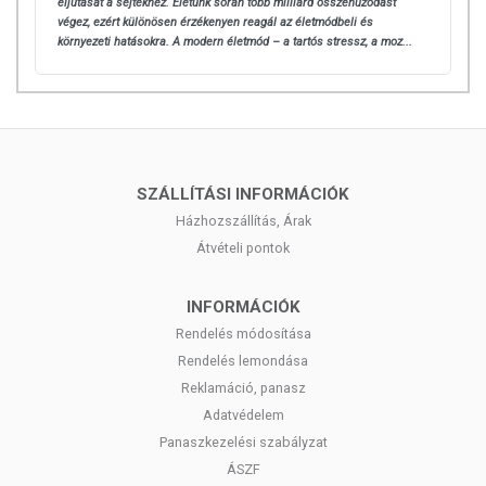
eljutását a sejtekhez. Életünk során több milliárd összehúzódást
Kisgyermektől elzárva tartandó!
végez, ezért különösen érzékenyen reagál az életmódbeli és
környezeti hatásokra.
A modern életmód – a tartós stressz, a moz...
SZÁLLÍTÁSI INFORMÁCIÓK
Házhozszállítás, Árak
Átvételi pontok
INFORMÁCIÓK
Rendelés módosítása
Rendelés lemondása
Reklamáció, panasz
Adatvédelem
Panaszkezelési szabályzat
ÁSZF