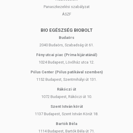
Panaszkezelési szabályzat
Tárolás: Száraz, fénytől védett helyen.
ÁSZF
Forgalmazó: ZAFÍR Egészség Kft.
BIO EGÉSZSÉG BIOBOLT
Az oldalunkon található információkat folyamatosan frissítjük, és
Budaörs
törekszünk a pontosságra. Ugyanakkor felhívjuk a figyelmet, hogy a
2040 Budaörs, Szabadság út 61.
webshopon megjelenő adatok (beleértve a termékfotókat, tápérték-,
összetétel- és allergén információkat is) kizárólag tájékoztató
Fény utcai piac (Príma kijáratánál)
jellegűek, a tényleges értékek az élelmiszerek természetes eltérései
1024 Budapest, Lövőház utca 12.
miatt változhatnak. A legfrissebb, pontos információkat a termékek
Pólus Center (Pólus patikával szemben)
csomagolásán találja meg.
1152 Budapest, Szentmihályi út 131.
Az étrend-kiegészítők az érvényben levő európai uniós szabályozás
Rákóczi út
szerint élelmiszereknek minősülnek, amelyek a hagyományos étrend
1072 Budapest, Rákóczi út 10.
kiegészítését szolgálják, és koncentrált formában tartalmaznak
Szent István körút
tápanyagokat. Bár az étrend-kiegészítők kedvező élettani hatással
rendelkezhetnek, mely egyénenként eltérő lehet, jelölésük,
1137 Budapest, Szent István Körút 18.
megjelenítésük és reklámozásuk során nem engedélyezett a
Bartók Béla
készítményeknek betegséget megelőző vagy gyógyító hatást
1114 Budapest, Bartók Béla út 71.
tulajdonítani.