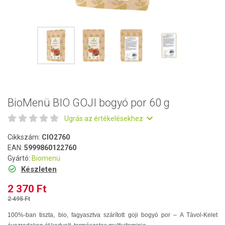
BioMenü BIO GOJI bogyó por 60 g
Ugrás az értékelésekhez
Cikkszám:
CIO2760
EAN:
5999860122760
Gyártó:
Biomenü
Készleten
2 370 Ft
2 495 Ft
100%-ban tiszta, bio, fagyasztva szárított goji bogyó por – A Távol-Kelet