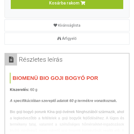
Kosárba rakom
Kívánságlista
Árfigyelő
Részletes leírás
BIOMENÜ BIO GOJI BOGYÓ POR
Kiszerelés:
60 g
A specifikációban szereplő adatok 60 g termékre vonatkoznak.
Bio goji bogyó porunk Kína goji-övének Ninghsziából származik, ahol
a legkedvezőbb a feltételek a goji bogyók fejlődéséhez. A lúgos és
termékeny talaj, valamint a szélsőséges hőmérséklet-ingadozások
kiváló minőségű, nagy méretű goji bogyók kialakulását segítik elő. A