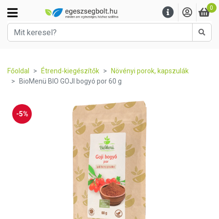
0
Kere
Főoldal
Étrend-kiegészítők
Növényi porok, kapszulák
BioMenü BIO GOJI bogyó por 60 g
-5%