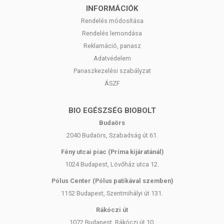
INFORMÁCIÓK
Rendelés módosítása
Rendelés lemondása
Reklamáció, panasz
Adatvédelem
Panaszkezelési szabályzat
ÁSZF
BIO EGÉSZSÉG BIOBOLT
Budaörs
2040 Budaörs, Szabadság út 61.
Fény utcai piac (Príma kijáratánál)
1024 Budapest, Lövőház utca 12.
Pólus Center (Pólus patikával szemben)
1152 Budapest, Szentmihályi út 131.
Rákóczi út
1072 Budapest, Rákóczi út 10.