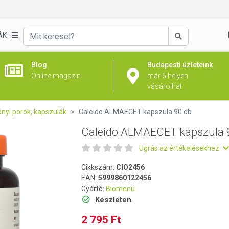
90 db
ÁK
Keresés
Blog
Budapesti üzleteink
Online magazin
már 6 helyen
vásárolhat
nyi porok, kapszulák
Caleido ALMAECET kapszula 90 db
Caleido ALMAECET kapszula 
Ugrás az értékelésekhez
Cikkszám:
CIO2456
EAN:
5999860122456
Gyártó:
Biomenü
Készleten
2 795 Ft