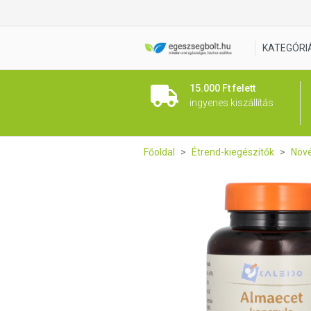
Caleido ALMAECET kapszula 
KATEGÓRI
15.000 Ft felett
ingyenes kiszállítás
Főoldal
Étrend-kiegészítők
Növé