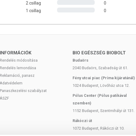
a alá ezeket az állításokat, így további vizsgálatok szükségesek
2 csillag
0
ához.
1 csillag
0
cet (savtartalom: 35%); kapszulahéj; szarvasmarha zselatin
 ízesítőktől mentes; Mesterséges színezékeket nem tartalmaz;
gárzott; Hozzáadott cukrot nem tartalmaz; Allergénmentes;
INFORMÁCIÓK
BIO EGÉSZSÉG BIOBOLT
Rendelés módosítása
Budaörs
Rendelés lemondása
2040 Budaörs, Szabadság út 61.
160 mg almaecetet tartalmaz (35% savtartalommal).
Reklamáció, panasz
Fény utcai piac (Príma kijáratánál)
Adatvédelem
1024 Budapest, Lövőház utca 12.
OK
Panaszkezelési szabályzat
Pólus Center (Pólus patikával
ÁSZF
entációs folyamattal történik. Először az aprított almában lévő
szemben)
hollá. Ezt követően baktériumok erjesztik tovább az alkoholt
1152 Budapest, Szentmihályi út 131.
elelős annak jellegzetes savanyú ízéért és illatáért. A kutatások
Rákóczi út
egészségre gyakorolt kedvező hatásait. Az almaecet savtartalma
1072 Budapest, Rákóczi út 10.