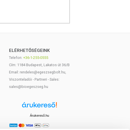
ELÉRHETŐSÉGEINK
Telefon:
+36-1-255-0555
Cím: 1184 Budapest, Lakatos út 36/B
Email: rendeles@egeszsegbolt.hu,
Viszonteladói - Partneri - Sales:
sales@bioegeszseg.hu
Árukereső.hu