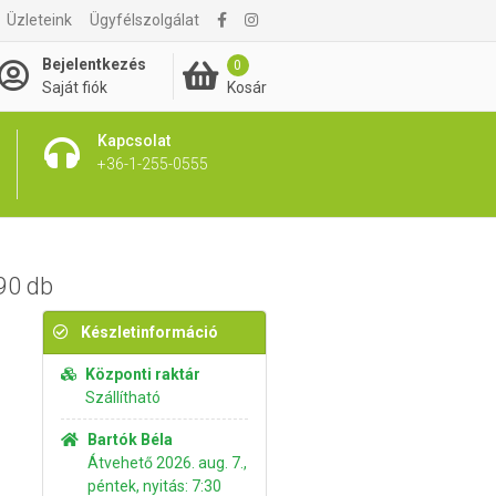
Üzleteink
Ügyfélszolgálat
2 795 Ft
Kosárba rakom
Bejelentkezés
0
Kosár
Saját fiók
Kapcsolat
+36-1-255-0555
90 db
Készletinformáció
Központi raktár
Szállítható
Bartók Béla
Átvehető 2026. aug. 7.,
péntek, nyitás: 7:30