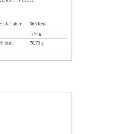
Specifikáció
giatartalom
368 Kcal
1,16 g
hidrát
70,73 g