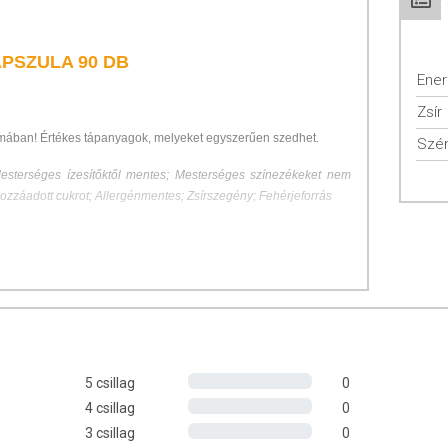
PSZULA 90 DB
Ener
Zsír
ormában! Értékes tápanyagok, melyeket egyszerűen szedhet.
Szén
esterséges ízesítőktől mentes; Mesterséges színezékeket nem
zzáadott cukrot; Allergénmentes; Zsírszegény; Fehérjeforrás
k leküzdését
yozásában és a cukorbetegség kezelésében
hoz
 Az emberek évezredek óta alkalmazzák étkezési és gyógyászati
 hatását különféle egészségügyi problémák esetén.
5 csillag
0
onsággal rendelkezik, ide sorolhatóak az
antimikrobiális
és
4 csillag
0
utalnak arra, hogy segítséget nyújthat a
testsúlycsökkentésben
,
3 csillag
0
nt
szabályozásában, enyhítheti a cukorbetegség tüneteit. Fontos