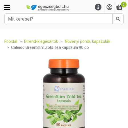
0
Kere
Főoldal
Étrend-kiegészítők
Növényi porok, kapszulák
Caleido GreenSlim Zöld Tea kapszula 90 db