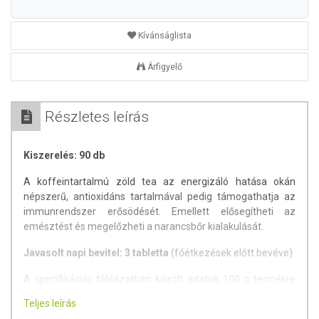
Kívánságlista
Árfigyelő
Részletes leírás
Kiszerelés: 90 db
A koffeintartalmú zöld tea az energizáló hatása okán
népszerű, antioxidáns tartalmával pedig támogathatja az
immunrendszer erősödését. Emellett elősegítheti az
emésztést és megelőzheti a narancsbőr kialakulását.
Javasolt napi bevitel: 3 tabletta
(főétkezések előtt bevéve)
A specifikációs táblázatban közölt adatok 100 g termékre
vonatkoznak.
Teljes leírás