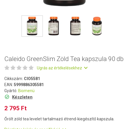
Caleido GreenSlim Zöld Tea kapszula 90 db
Ugrás az értékelésekhez
Cikkszám:
CIO5581
EAN:
5999886305581
Gyártó:
Biomenü
Készleten
2 795 Ft
Őrölt zöld tea levelet tartalmazó étrend-kiegészítő kapszula.