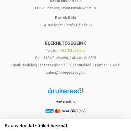
Szent István körút
1137 Budapest, Szent István Körút 18.
Bartók Béla
1114 Budapest, Bartók Béla út 71.
ELÉRHETŐSÉGEINK
Telefon:
+36-1-255-0555
Cím: 1184 Budapest, Lakatos út 36/B
Email: rendeles@egeszsegbolt.hu, Viszonteladói - Partneri - Sales:
sales@bioegeszseg.hu
Árukereső.hu
Ez a weboldal sütiket használ