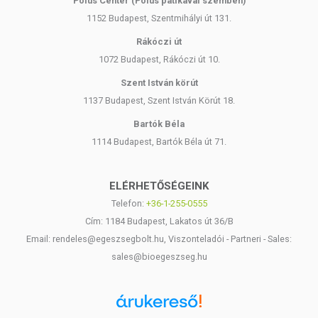
Pólus Center (Pólus patikával szemben)
1152 Budapest, Szentmihályi út 131.
Rákóczi út
1072 Budapest, Rákóczi út 10.
Szent István körút
1137 Budapest, Szent István Körút 18.
Bartók Béla
1114 Budapest, Bartók Béla út 71.
ELÉRHETŐSÉGEINK
Telefon:
+36-1-255-0555
Cím: 1184 Budapest, Lakatos út 36/B
Email: rendeles@egeszsegbolt.hu, Viszonteladói - Partneri - Sales:
sales@bioegeszseg.hu