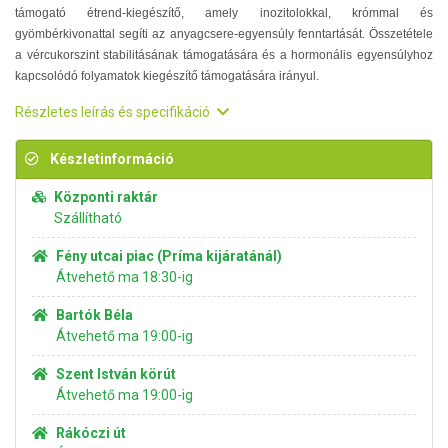
támogató étrend-kiegészítő, amely inozitolokkal, krómmal és
gyömbérkivonattal segíti az anyagcsere-egyensúly fenntartását. Összetétele
a vércukorszint stabilitásának támogatására és a hormonális egyensúlyhoz
kapcsolódó folyamatok kiegészítő támogatására irányul.
Részletes leírás és specifikáció
Készletinformáció
Központi raktár
Szállítható
Fény utcai piac (Príma kijáratánál)
Átvehető ma 18:30-ig
Bartók Béla
Átvehető ma 19:00-ig
Szent István körút
Átvehető ma 19:00-ig
Rákóczi út