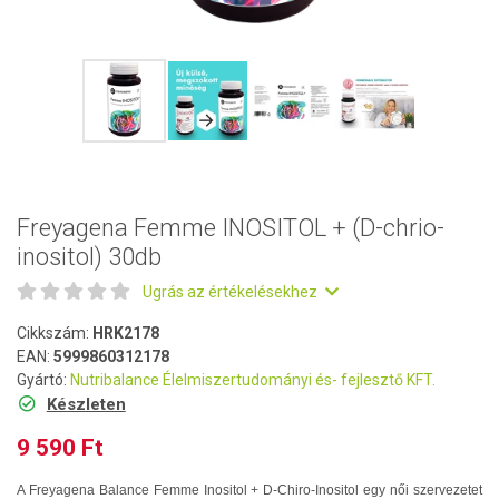
Freyagena Femme INOSITOL + (D-chrio-
inositol) 30db
Ugrás az értékelésekhez
Cikkszám:
HRK2178
EAN:
5999860312178
Gyártó:
Nutribalance Élelmiszertudományi és- fejlesztő KFT.
Készleten
9 590 Ft
A Freyagena Balance Femme Inositol + D-Chiro-Inositol egy női szervezetet