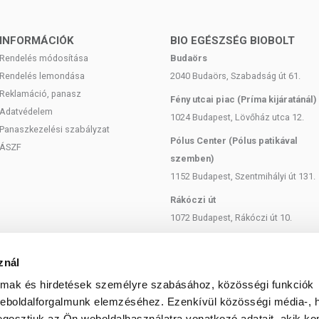
emi fejlődésének támogatására.
roblémákkal küzdő serdülők számára.
ok vagy érettségi időszakában, amikor különösen nagy a
INFORMÁCIÓK
BIO EGÉSZSÉG BIOBOLT
Rendelés módosítása
Budaörs
.
Rendelés lemondása
2040 Budaörs, Szabadság út 61.
zula):
Reklamáció, panasz
Fény utcai piac (Príma kijáratánál)
Adatvédelem
1024 Budapest, Lövőház utca 12.
Panaszkezelési szabályzat
Pólus Center (Pólus patikával
ÁSZF
szemben)
1152 Budapest, Szentmihályi út 131.
ója lecitin, ginzeng kivonat, nedvesítőszer (glicerin),
Rákóczi út
arát), víz, színezék (vas-oxid), antioxidáns (alfa-
1072 Budapest, Rákóczi út 10.
Szent István körút
1137 Budapest, Szent István Körút
znál
edetű omega-3 zsírsavakat (EPA+DHA), foszfolipid
18.
almak és hirdetések személyre szabásához, közösségi funkciók
ginzenggel tartalmaz.
Bartók Béla
weboldalforgalmunk elemzéséhez. Ezenkívül közösségi média-, h
lolaj, mint omega-3 zsírsav-DHA- forrás.
1114 Budapest, Bartók Béla út 71.
gosztjuk az Ön weboldalhasználatra vonatkozó adatait, akik ko