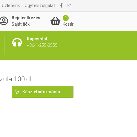
Üzleteink
Ügyfélszolgálat
6 260 Ft
Bejelentkezés
0
Kosár
Saját fiók
Kapcsolat
+36-1-255-0555
ula 100 db
Készletinformáció