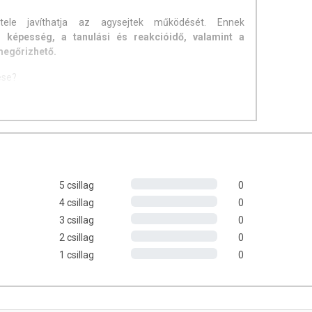
tele javíthatja az agysejtek működését. Ennek
i képesség, a tanulási és reakcióidő, valamint a
megőrizhető.
ése?
már nem lehet halogatni a tanulást. Azonban az
nem mindig működik azonnal.
tóelemei elősegítik a koncentrációt és befolyásolják az
kcióképességet.
és halolajat
tartalmaz
5 csillag
0
4 csillag
0
hexaénsav
(DHA):
Hozzájárul a normál agyműködés
3 csillag
0
2 csillag
0
található az idegsejtekben és az agyban.
ést, támogatja a perifériás keringést, ezáltal hatással
1 csillag
0
akcióképességre.
AX® ?