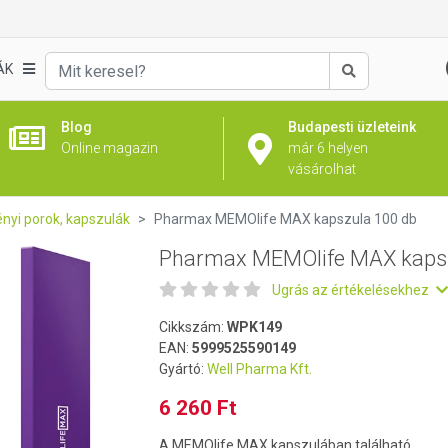
zula 100 db
ÁK
Keresés
Blog
Budapesti üzleteink
Online magazin
már 6 helyen
vásárolhat
nyi porok, kapszulák
Pharmax MEMOlife MAX kapszula 100 db
Pharmax MEMOlife MAX kapsz
Ugrás az értékelésekhez
Cikkszám:
WPK149
EAN:
5999525590149
Gyártó:
Well Pharma Kft.
6 260 Ft
A MEMOlife MAX kapszulában található