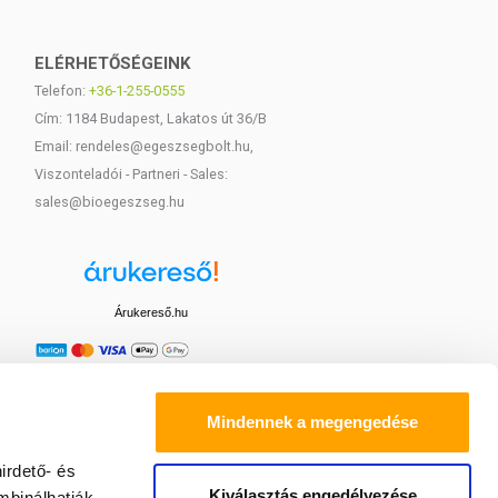
ELÉRHETŐSÉGEINK
Telefon:
+36-1-255-0555
Cím: 1184 Budapest, Lakatos út 36/B
Email: rendeles@egeszsegbolt.hu,
Viszonteladói - Partneri - Sales:
sales@bioegeszseg.hu
Árukereső.hu
Mindennek a megengedése
irdető- és
Kiválasztás engedélyezése
mbinálhatják