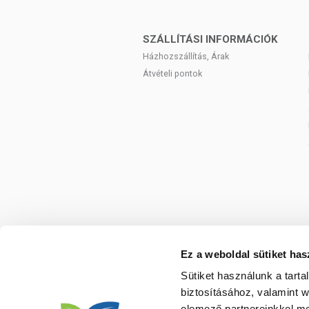
Gyermekek és serdülők szell
Tanulási és koncentrációs p
Diákoknak vizsgák, dolgozat
SZÁLLÍTÁSI INFORMÁCIÓK
szellemi terhelés.
Házhozszállítás, Árak
Tanulási nehézségek esetén
Átvételi pontok
Hatóanyag a napi adagban (2 kaps
Halolaj – 540 mg
Szója lecitin – 150 mg
Ginzeng kivonat – 80 mg
Összetevők:
halolaj, zselatin, sz
emulgálószer (glicerin-monoszte
tokoferol).
A MEMOlife MAX® összetevői:
Ez a weboldal sütiket has
A MEMOlife MAX természetes er
Sütiket használunk a tart
származékokat (kolin, inozitol) és 
biztosításához, valamint 
Omega-3 zsírsavak szerepe:
a ha
elemező partnereinkkel me