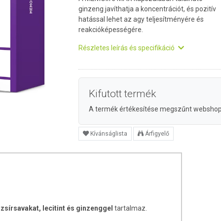
ginzeng javíthatja a koncentrációt, és pozitív
hatással lehet az agy teljesítményére és
reakcióképességére.
Részletes leírás és specifikáció
Kifutott termék
A termék értékesítése megszűnt websho
Kívánságlista
Árfigyelő
sírsavakat, lecitint és ginzenggel
tartalmaz.