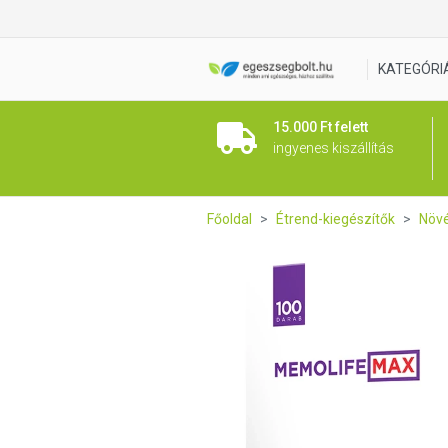
Pharmax MEMOlife MAX kaps
KATEGÓRI
15.000 Ft felett
ingyenes kiszállítás
Főoldal
Étrend-kiegészítők
Növé