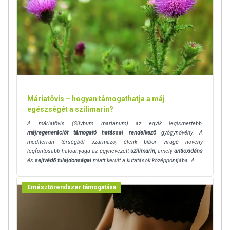
Máriatövis – hogyan támogathatja a máj
egészségét a szilimarin?
A máriatövis (Silybum marianum) az egyik legismertebb,
májregenerációt támogató hatással rendelkező
gyógynövény. A
mediterrán térségből származó, élénk bíbor virágú növény
legfontosabb hatóanyaga az úgynevezett
szilimarin
, amely
antioxidáns
és
sejtvédő tulajdonságai
miatt került a kutatások középpontjába. A ...
Emésztőrendszer támogatása