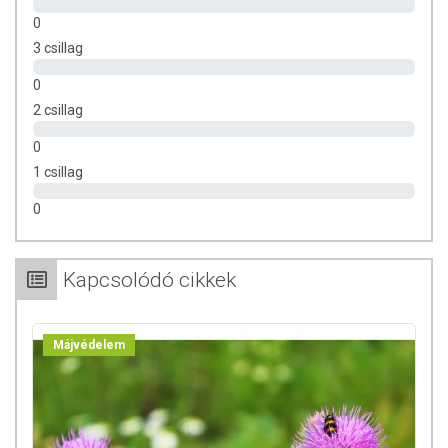
magnézium sói, szilícium-dioxid
0
A specifikációban feltüntetett adatok 100 g termékre vonatkoznak!
3 csillag
TOVÁBBI TUDNIVALÓK
0
2 csillag
Tárolás:
Száraz, hűvös helyen, gyermekek elől elzárva tartandó.
0
Minőségét megőrzi:
Lásd a csomagoláson jelzett dátumot.
1 csillag
Gyártja:
Pharmekal Health LLC. USA
0
Az étrend-kiegészítők élelmiszerek, így jelölésükre és reklámozásukra
az élelmiszerekre vonatkozó általános előírások érvényesek. Nem
állítható vagy sugallható, hogy betegséget megelőző vagy gyógyító
Kapcsolódó cikkek
hatásuk van.
Nem alkalmasak betegségek gyógyítására, működési zavarok
rendezésére, és nem helyettesítik a szakorvosi diagnózist és a
Májvédelem
gyógyszeres kezelést!