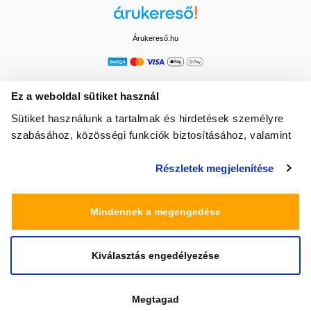
Árukereső.hu
Ez a weboldal sütiket használ
Sütiket használunk a tartalmak és hirdetések személyre
szabásához, közösségi funkciók biztosításához, valamint
weboldalforgalmunk elemzéséhez. Ezenkívül közösségi
Részletek megjelenítése
média-, hirdető- és elemező partnereinkkel megosztjuk az
Ön weboldalhasználatra vonatkozó adatait, akik
kombinálhatják az adatokat más olyan adatokkal,
Mindennek a megengedése
amelyeket Ön adott meg számukra vagy az Ön által
használt más szolgáltatásokból gyűjtöttek.
Kiválasztás engedélyezése
© 2025 Minden jog fenntartva egeszsegbolt.hu
Megtagad