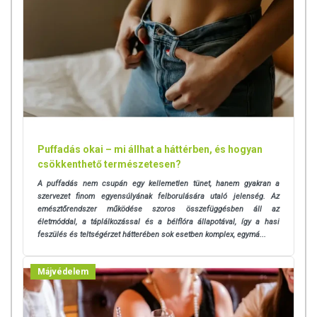
Puffadás okai – mi állhat a háttérben, és hogyan
csökkenthető természetesen?
A puffadás nem csupán egy kellemetlen tünet, hanem gyakran a
szervezet finom egyensúlyának felborulására utaló jelenség. Az
emésztőrendszer működése szoros összefüggésben áll az
életmóddal, a táplálkozással és a bélflóra állapotával, így a hasi
feszülés és teltségérzet hátterében sok esetben komplex, egymá...
Májvédelem