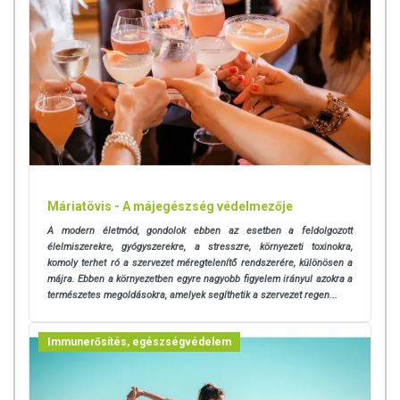
Máriatövis - A májegészség védelmezője
A modern életmód, gondolok ebben az esetben a feldolgozott
élelmiszerekre, gyógyszerekre, a stresszre, környezeti toxinokra,
komoly terhet ró a szervezet méregtelenítő rendszerére, különösen a
májra. Ebben a környezetben egyre nagyobb figyelem irányul azokra a
természetes megoldásokra, amelyek segíthetik a szervezet regen...
Immunerősítés, egészségvédelem