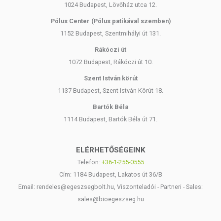
1024 Budapest, Lövőház utca 12.
Pólus Center (Pólus patikával szemben)
1152 Budapest, Szentmihályi út 131.
Rákóczi út
1072 Budapest, Rákóczi út 10.
Szent István körút
1137 Budapest, Szent István Körút 18.
Bartók Béla
1114 Budapest, Bartók Béla út 71.
ELÉRHETŐSÉGEINK
Telefon:
+36-1-255-0555
Cím: 1184 Budapest, Lakatos út 36/B
Email: rendeles@egeszsegbolt.hu, Viszonteladói - Partneri - Sales:
sales@bioegeszseg.hu