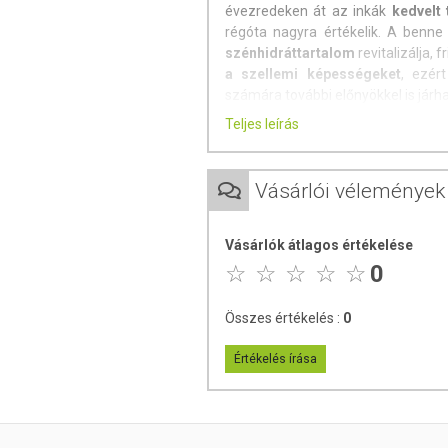
évezredeken át az inkák
kedvelt 
régóta nagyra értékelik. A benn
szénhidráttartalom
revitalizálja, f
a szellemi képességeket
, ezér
számára további előnyökkel is járha
Teljes leírás
A Maca Gyökér egy zöldség, mel
használják. A gumó a perui lakoss
búza, a kukorica vagy a bab m
Vásárlói vélemények
szénhidráttartalmáért becsült
rendelkezik.
Vásárlók átlagos értékelése
A növény különösen gazdag foszfor
0
niacin, B6-vitamin, C-vitamin és D
esszenciális zsírsavakban. Fő ha
fitoszteroidok csoportjába tartozna
Összes értékelés :
0
A maca növény, mint
természete
Értékelés írása
akiknek plusz energiára van szüksé
Afrodiziákum, szuperétel és ada