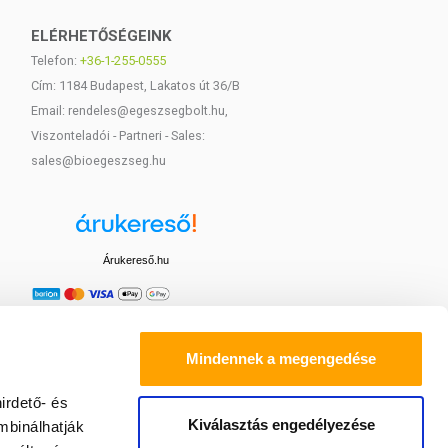
ELÉRHETŐSÉGEINK
Telefon:
+36-1-255-0555
Cím: 1184 Budapest, Lakatos út 36/B
Email: rendeles@egeszsegbolt.hu,
Viszonteladói - Partneri - Sales:
sales@bioegeszseg.hu
Árukereső.hu
Mindennek a megengedése
irdető- és
Kiválasztás engedélyezése
mbinálhatják