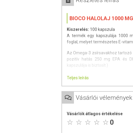
Részletes leírás
BIOCO HALOLAJ 1000 MG
Kiszerelés:
100 kapszula
A termék egy kapszulája 1000 
foglal, melyet természetes E-vitami
Az Omega-3 zsírsavakhoz tartozó 
pozitív hatás 250 mg EPA és DHA
kapszulája is biztosít.)
Az E-vitamin hozzájárul a sejtek 
Teljes leírás
szemben.
Adagolás:
Felnőttek számára napon
Vásárlói vélemények
ÖSSZETEVŐK
Vásárlók átlagos értékelése
zselatin; nedvesítőszer (glicerin); D
0
Hatóanyagok
1 kapszuláb