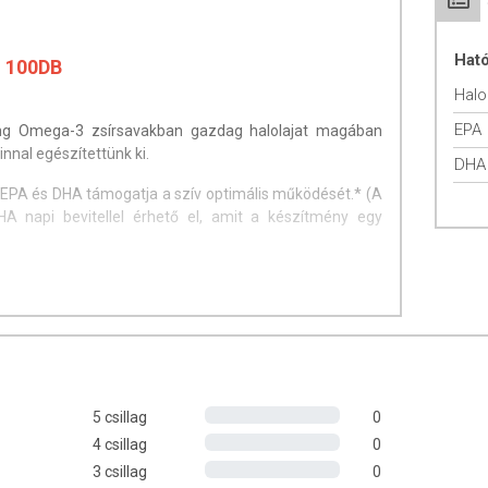
Hat
 100DB
Halo
EPA
mg Omega-3 zsírsavakban gazdag halolajat magában
nnal egészítettünk ki.
DHA
EPA és DHA támogatja a szív optimális működését.* (A
 napi bevitellel érhető el, amit a készítmény egy
védelméhez az oxidatív stressz okozta károsodásokkal
ta 1-2 kapszulát ajánlott bő folyadékkal bevenni.
5 csillag
0
-alfa-tokoferol
4 csillag
0
3 csillag
0
an
2 kapszulában