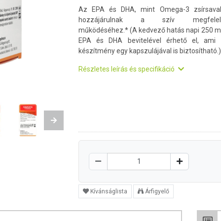
Az EPA és DHA, mint Omega-3 zsírsavak
hozzájárulnak a szív megfelel
működéséhez.* (A kedvező hatás napi 250 
EPA és DHA bevitelével érhető el, ami
készítmény egy kapszulájával is biztosítható.)
Részletes leírás és specifikáció
Next
Kívánságlista
Árfigyelő