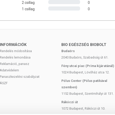
2 csillag
0
V%)*
12 mg (100 NRV%)*
1 csillag
0
2000 mg
360 mg
240 mg
ok napi referencia beviteli érték %-a
INFORMÁCIÓK
BIO EGÉSZSÉG BIOBOLT
Rendelés módosítása
Budaörs
Rendelés lemondása
2040 Budaörs, Szabadság út 61.
rmekektől távol, száraz helyen, közvetlen napfénytől
Reklamáció, panasz
 °C között)! A termék kupakját minden használat után
Fény utcai piac (Príma kijáratánál)
Adatvédelem
1024 Budapest, Lövőház utca 12.
Panaszkezelési szabályzat
):
lásd a csomagolás alján!
Pólus Center (Pólus patikával
ÁSZF
szemben)
020
1152 Budapest, Szentmihályi út 131.
yarország Kft.
Rákóczi út
1072 Budapest, Rákóczi út 10.
európai uniós szabályozásnak megfelelően élelmiszereknek
yos étrendet kiegészítik, és koncentrált formában