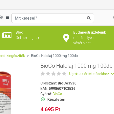
ÁK
Keresés
Blog
Budapesti üzleteink
Online magazin
már 6 helyen
vásárolhat
nd-kiegészítők
BioCo Halolaj 1000 mg 100db
BioCo Halolaj 1000 mg 100db
Ugrás az értékelésekhez
Cikkszám:
BioCo3536
EAN:
5998607103536
Gyártó:
BioCo
Készleten
4 695 Ft