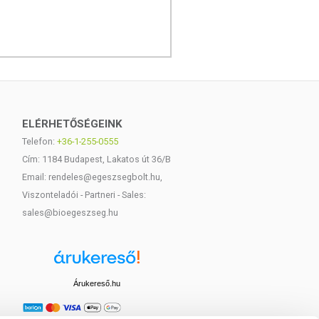
ELÉRHETŐSÉGEINK
Telefon:
+36-1-255-0555
Cím: 1184 Budapest, Lakatos út 36/B
Email: rendeles@egeszsegbolt.hu,
Viszonteladói - Partneri - Sales:
sales@bioegeszseg.hu
Árukereső.hu