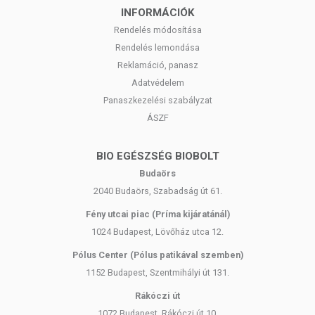
INFORMÁCIÓK
Rendelés módosítása
Rendelés lemondása
Reklamáció, panasz
Adatvédelem
Panaszkezelési szabályzat
ÁSZF
BIO EGÉSZSÉG BIOBOLT
Budaörs
2040 Budaörs, Szabadság út 61.
Fény utcai piac (Príma kijáratánál)
1024 Budapest, Lövőház utca 12.
Pólus Center (Pólus patikával szemben)
1152 Budapest, Szentmihályi út 131.
Rákóczi út
1072 Budapest, Rákóczi út 10.