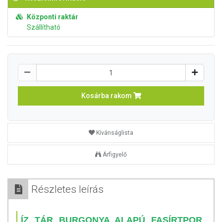
Központi raktár
Szállítható
Kosárba rakom
Kívánságlista
Árfigyelő
Részletes leírás
ÍZ TÁR BURGONYA ALAPÚ FASÍRTPOR