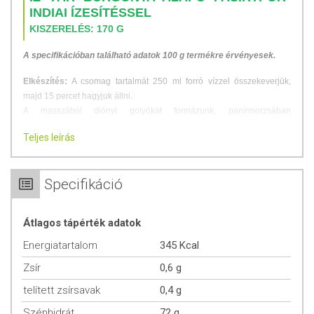
INDIAI ÍZESÍTÉSSEL
KISZERELÉS: 170 G
A specifikációban található adatok 100 g termékre érvényesek.
Elkészítés:
A csomag tartalmát 250 ml forró vízzel összekeverjük,
majd 15 percet hagyjuk állni.
A masszából diónyi golyókat formázunk, panírmorzsában
megforgatjuk, és olajban, közepes hőfokon 2-3 percig sütjük.
Teljes leírás
Tálalási tipp:
Kiválóan illik salátákhoz, főzelékekhez, vagy húsételek
köretének.
Specifikáció
ÖSSZETÉTEL
Átlagos tápérték adatok
Összetevők:
burgonyapehely, kukoricapehely, kukoricaliszt, fűszerek,
só
Energiatartalom
345 Kcal
A termék olyan üzemben készült, amely zellert, földimogyorót,
Zsír
0,6 g
mustármagot, dióféléket és szezámmagot is feldolgoz.
telített zsírsavak
0,4 g
Átlagos tápérték 100g termékben:
Szénhidrát
72 g