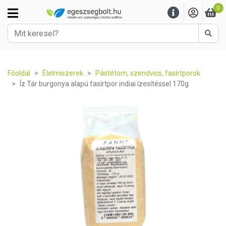
0
Kere
Főoldal
Élelmiszerek
Pástétom, szendvics, fasírtporok
Íz Tár burgonya alapú fasírtpor indiai ízesítéssel 170g