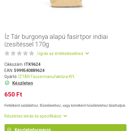
Íz Tár burgonya alapú fasírtpor indiai
ízesítéssel 170g
Ugrás az értékelésekhez
Cikkszám:
ITK9624
EAN:
5999540889624
Gyártó:
ÍZTÁR Fűszermanufaktúra Kft.
Készleten
650 Ft
Feltétként salátákhoz, főzelékekhez, vagy köretként húsételekhez tálalhatjuk.
Részletes leírás és specifikáció
Készletinformáció