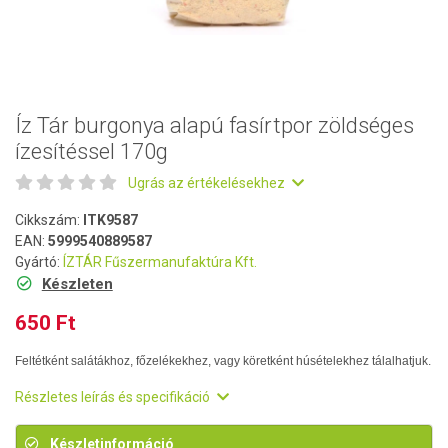
Íz Tár burgonya alapú fasírtpor zöldséges
ízesítéssel 170g
Ugrás az értékelésekhez
Cikkszám:
ITK9587
EAN:
5999540889587
Gyártó:
ÍZTÁR Fűszermanufaktúra Kft.
Készleten
650 Ft
Feltétként salátákhoz, főzelékekhez, vagy köretként húsételekhez tálalhatjuk.
Részletes leírás és specifikáció
Készletinformáció