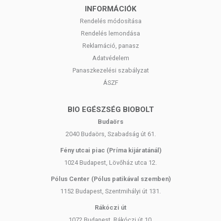
INFORMÁCIÓK
Rendelés módosítása
Rendelés lemondása
Reklamáció, panasz
Adatvédelem
Panaszkezelési szabályzat
ÁSZF
BIO EGÉSZSÉG BIOBOLT
Budaörs
2040 Budaörs, Szabadság út 61.
Fény utcai piac (Príma kijáratánál)
1024 Budapest, Lövőház utca 12.
Pólus Center (Pólus patikával szemben)
1152 Budapest, Szentmihályi út 131.
Rákóczi út
1072 Budapest, Rákóczi út 10.