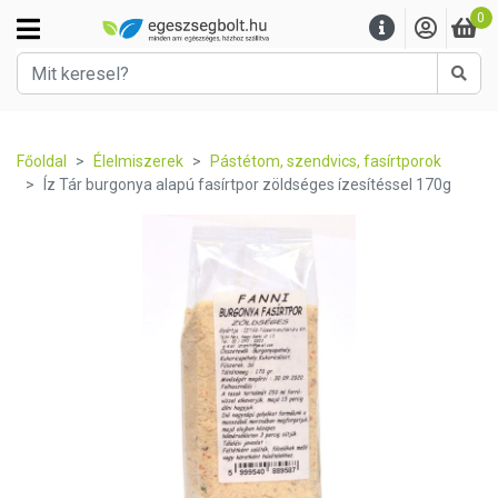
0
Kere
Főoldal
Élelmiszerek
Pástétom, szendvics, fasírtporok
Íz Tár burgonya alapú fasírtpor zöldséges ízesítéssel 170g