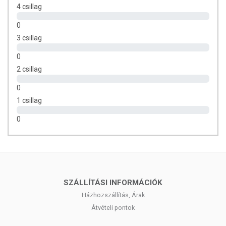
pontos információkat a termékek csomagolásán találhatja meg.
4 csillag
0
3 csillag
0
2 csillag
0
1 csillag
0
SZÁLLÍTÁSI INFORMÁCIÓK
Házhozszállítás, Árak
Átvételi pontok