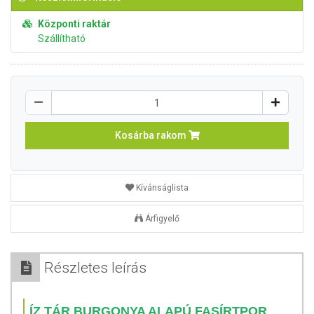
Központi raktár
Szállítható
Kosárba rakom
Kívánságlista
Árfigyelő
Részletes leírás
ÍZ TÁR BURGONYA ALAPÚ FASÍRTPOR