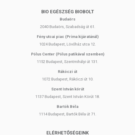
Gyártó / Felelős személy:
BIO EGÉSZSÉG BIOBOLT
Derma Lab Pro Kft.
HU-1301 Budapest, Pf. 50.
Budaörs
2040 Budaörs, Szabadság út 61.
Az oldalunkon található információkat folyamatosan frissítjük, és
Fény utcai piac (Príma kijáratánál)
törekszünk a pontosságra. Szeretnénk azonban felhívni a figyelmet,
1024 Budapest, Lövőház utca 12.
hogy a webshopon szereplő adatok (beleértve a termékfotókat,
Pólus Center (Pólus patikával szemben)
tápérték-, összetétel- és allergén információkat is) csak tájékoztató
jellegűek, a tényleges értékek eltérhetnek az élelmiszerek
1152 Budapest, Szentmihályi út 131.
természetéből adódóan. A friss, aktuális információkat a termékek
Rákóczi út
csomagolásán találja meg.
1072 Budapest, Rákóczi út 10.
Szent István körút
A termék nem belső fogyasztásra szánt. A termék nem gyógyít
betegségeket. A termék nem az orvosi kezelés helyettesítésére
1137 Budapest, Szent István Körút 18.
alkalmas. Betegség esetén használatát konzultálja kezelőorvosával!
Bartók Béla
Kerülje a szembejutást. Az ajánlott napi alkalmazási mennyiséget ne
1114 Budapest, Bartók Béla út 71.
lépje túl! Ne használja irritált vagy sérült bőrfelületen! Ha kiütés
jelentkezik, függessze fel a használatát! Kisgyermekektől elzárva
tartandó.
ELÉRHETŐSÉGEINK