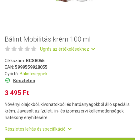
Bálint Mobilitás krém 100 ml
Ugrás az értékelésekhez
Cikkszám:
BCS8055
EAN:
5999559928055
Gyártó:
Bálintcseppek
Készleten
3 495 Ft
Növényi olajokból, kivonatokból és hatóanyagokból álló speciális
krém. Javasolt az ízületi, ín- és izomszervi kellemetlenségek
hatékony enyhítésére.
Részletes leírás és specifikáció