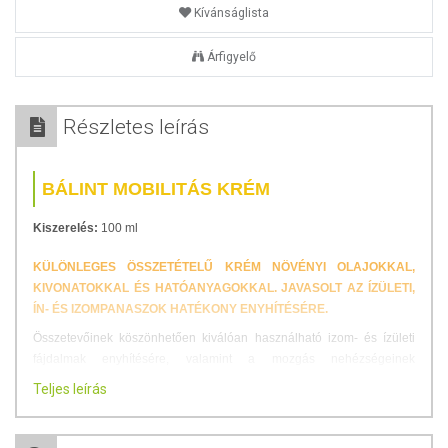
Kívánságlista
Árfigyelő
Részletes leírás
BÁLINT MOBILITÁS KRÉM
Kiszerelés:
100 ml
KÜLÖNLEGES ÖSSZETÉTELŰ KRÉM NÖVÉNYI OLAJOKKAL,
KIVONATOKKAL ÉS HATÓANYAGOKKAL. JAVASOLT AZ ÍZÜLETI,
ÍN- ÉS IZOMPANASZOK HATÉKONY ENYHÍTÉSÉRE.
Összetevőinek köszönhetően kiválóan használható izom- és ízületi
fájdalmak enyhítésére, valamint a mozgás nehézségeinek
csökkentésére. A test különböző területeire kisugárzó fájdalmak
Teljes leírás
esetén, mint például a nyak, váll, hát, ágyék és derék. A babérlevél
olajos kivonata külsőleg alkalmazva segíthet az ínok letapadásánál és
a fájó, sajgó ízületeknél, illetve ízületi gyulladásoknál. Tartalmaz