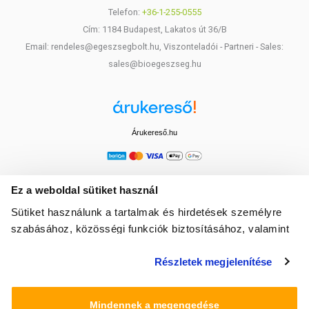
Telefon:
+36-1-255-0555
Cím: 1184 Budapest, Lakatos út 36/B
Email: rendeles@egeszsegbolt.hu, Viszonteladói - Partneri - Sales:
sales@bioegeszseg.hu
Árukereső.hu
Ez a weboldal sütiket használ
Sütiket használunk a tartalmak és hirdetések személyre
szabásához, közösségi funkciók biztosításához, valamint
weboldalforgalmunk elemzéséhez. Ezenkívül közösségi
Részletek megjelenítése
média-, hirdető- és elemező partnereinkkel megosztjuk az
Ön weboldalhasználatra vonatkozó adatait, akik
kombinálhatják az adatokat más olyan adatokkal,
Mindennek a megengedése