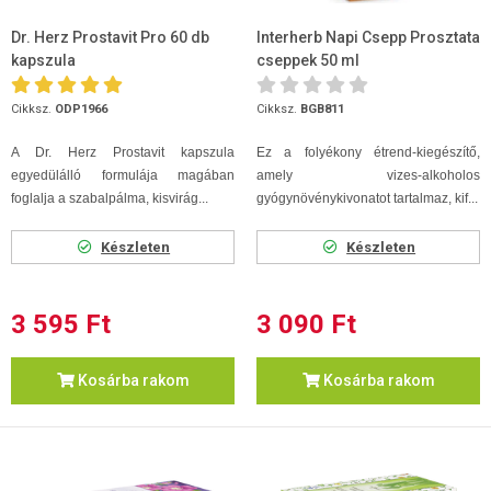
Dr. Herz Prostavit Pro 60 db
Interherb Napi Csepp Prosztata
kapszula
cseppek 50 ml
Cikksz.
ODP1966
Cikksz.
BGB811
A Dr. Herz Prostavit kapszula
Ez a folyékony étrend-kiegészítő,
egyedülálló formulája magában
amely vizes-alkoholos
foglalja a szabalpálma, kisvirág...
gyógynövénykivonatot tartalmaz, kif...
Készleten
Készleten
3 595 Ft
3 090 Ft
Kosárba rakom
Kosárba rakom