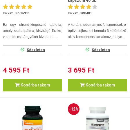
kapszula 40 db
Cikksz.
BioCo938
Cikksz.
DRC403
Ez egy étrend-kiegészítő tabletta,
A kortárs tudományos felismerésekre
amely szabalpálma, kisvirágú füzike,
építve fejlesztett formula 6 különböző
valamint csalángyökér kivonatot ...
aktív komponenst tartalmaz, melye...
Készleten
Készleten
4 595 Ft
3 695 Ft
Kosárba rakom
Kosárba rakom
-12%