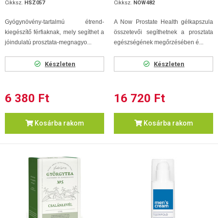
Cikksz.
HSZ057
Cikksz.
NOW482
Gyógynövény-tartalmú étrend-
A Now Prostate Health gélkapszula
kiegészítő férfiaknak, mely segíthet a
összetevői segíthetnek a prosztata
jóindulatú prosztata-megnagyo...
egészségének megőrzésében é...
Készleten
Készleten
6 380 Ft
16 720 Ft
Kosárba rakom
Kosárba rakom