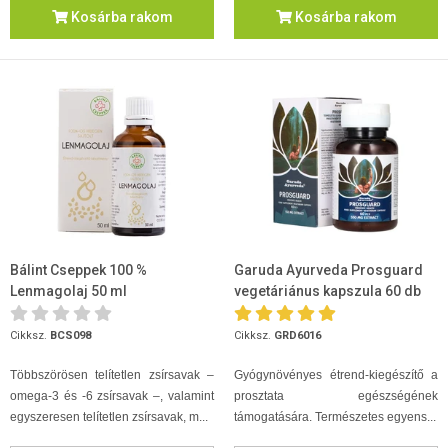
Kosárba rakom
Kosárba rakom
Bálint Cseppek 100 %
Garuda Ayurveda Prosguard
Lenmagolaj 50 ml
vegetáriánus kapszula 60 db
Cikksz.
BCS098
Cikksz.
GRD6016
Többszörösen telítetlen zsírsavak –
Gyógynövényes étrend-kiegészítő a
omega-3 és -6 zsírsavak –, valamint
prosztata egészségének
egyszeresen telítetlen zsírsavak, m...
támogatására. Természetes egyens...