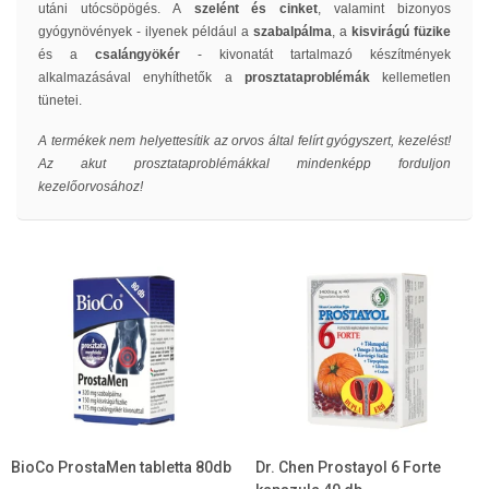
utáni utócsöpögés. A
szelént és cinket
, valamint bizonyos
gyógynövények - ilyenek például a
szabalpálma
, a
kisvirágú füzike
és a
csalángyökér
- kivonatát tartalmazó készítmények
alkalmazásával enyhíthetők a
prosztataproblémák
kellemetlen
tünetei.
A termékek nem helyettesítik az orvos által felírt gyógyszert, kezelést!
Az akut prosztataproblémákkal mindenképp forduljon
kezelőorvosához!
BioCo ProstaMen tabletta 80db
Dr. Chen Prostayol 6 Forte