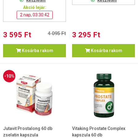
Készleten
Készleten
Akció lejár:
2 nap, 03:30:42
3 595 Ft
4 095 Ft
3 295 Ft
Kosárba rakom
Kosárba rakom
-10%
Jutavit Prostalong 60 db
Vitaking Prostate Complex
zselatin kapszula
kapszula 60 db