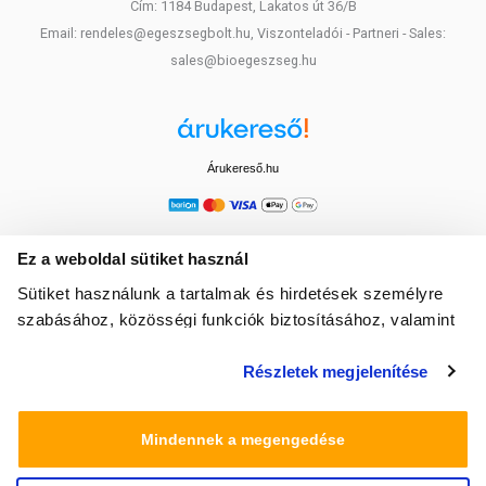
Cím: 1184 Budapest, Lakatos út 36/B
Email: rendeles@egeszsegbolt.hu, Viszonteladói - Partneri - Sales:
sales@bioegeszseg.hu
Árukereső.hu
Ez a weboldal sütiket használ
Sütiket használunk a tartalmak és hirdetések személyre
szabásához, közösségi funkciók biztosításához, valamint
weboldalforgalmunk elemzéséhez. Ezenkívül közösségi
Részletek megjelenítése
média-, hirdető- és elemező partnereinkkel megosztjuk az
Ön weboldalhasználatra vonatkozó adatait, akik
kombinálhatják az adatokat más olyan adatokkal,
Mindennek a megengedése
amelyeket Ön adott meg számukra vagy az Ön által
használt más szolgáltatásokból gyűjtöttek.