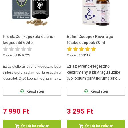
ProstaCell kapszula étrend-
Bálint Cseppek Kisvirágú
kiegészítő 60db
fűzike cseppek 30ml
Cikksz.
HUMI2029
Cikksz.
BCS117
Ez az étrend-kiegészítő
Ez az élőflórás étrend-kiegészítő béta
készítmény a kisvirágú füzike
szitoszterolt, csalán és fűrészpálma
(Epilobium parviflorum) alko...
kivonatot, Q-10 koenzimet, huminsa...
Készleten
Készleten
7 990 Ft
3 295 Ft
Kosárba rakom
Kosárba rakom