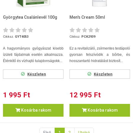
Györgytea Csalánlevél 100g
Men's Cream 50ml
Cikksz.
GYT4053
Cikksz.
PCK2939
A hagyományos gyógyászat kisebb
Ez a revitalizáló, zsírmentes testápoló
ízületi fájdalmak esetén alkalmazza.
gyorsan felszívódik a bőrbe, és
Élénkítő és vízhajtó tulajdonságokk...
hosszantartó hidratálást biztosít...
Készleten
Készleten
1 995 Ft
12 995 Ft
Kosárba rakom
Kosárba rakom
Első
1
2
Utolsó