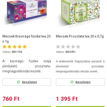
Mecsek Kisvirágú füzike tea 25
Mecsek Prosztata tea 20 x 0,7g
x 1g
Cikksz.
MD1734
Cikksz.
MD0751
A kisvirágú füzike teája
A teakeverék fogyasztása javasolt a
jóindulatú prosztata-
jóindulatú prosztata-
megnagyobbodás kezelé...
megnagyobbodás okozta vizelé...
Készleten
Készleten
760 Ft
1 395 Ft