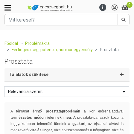
0
Kere
Főoldal
Problémákra
Férfiegészség, potencia, hormonegyensúly
Prosztata
Prosztata
Találatok szűkítése
Relevancia szerint
A férfiakat érintő
prosztataproblémák
a kor előrehaladtával
természetes módon jelennek meg
. A prosztata-panaszok közül a
leggyakrabban felmerülő tünetek a
gyakori
, az éjszakai alvást is
megzavaró
vizelési inger
, vizeletvisszamaradás a hólyagban, vizelés