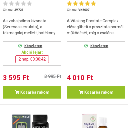
Cikksz.
JV725
Cikksz.
VK8607
A szabalpálma kivonata
A Vitaking Prostate Complex
(Serenoa serrulata), a
elősegítheti a prosztata normál
tökmagolaj mellett, hatékony...
működését, míg a csalán s...
Készleten
Készleten
Akció lejár:
2 nap, 03:30:42
3 595 Ft
3 995 Ft
4 010 Ft
Kosárba rakom
Kosárba rakom