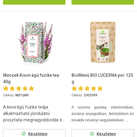
Mecsek Kisvirágú füzike tea
BioMenü BIO LUCERNA por 125
40g
g
Cikksz.
MD1260
Cikksz.
CIO2159
A kisvirágú füzike teája
A lucerna gazdag vitaminokban,
alkalmazható jóindulatú
ásványi anyagokban, fehérjékben és
prosztata-megnagyobbodás e...
bioaktív növényi vegyületekben. ...
Készleten
Készleten