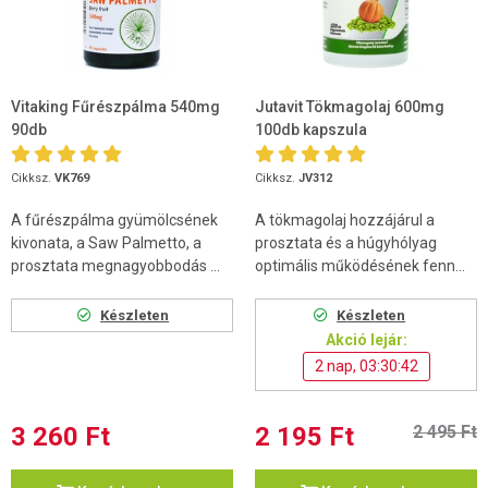
Vitaking Fűrészpálma 540mg
Jutavit Tökmagolaj 600mg
90db
100db kapszula
Cikksz.
VK769
Cikksz.
JV312
A fűrészpálma gyümölcsének
A tökmagolaj hozzájárul a
kivonata, a Saw Palmetto, a
prosztata és a húgyhólyag
prosztata megnagyobbodás ...
optimális működésének fenn...
Készleten
Készleten
Akció lejár:
2 nap, 03:30:42
3 260 Ft
2 195 Ft
2 495 Ft