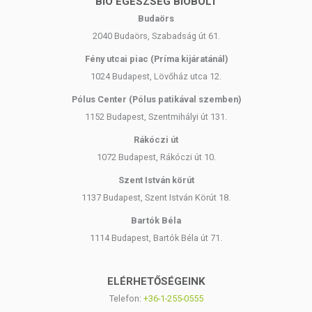
BIO EGÉSZSÉG BIOBOLT
Budaörs
2040 Budaörs, Szabadság út 61.
Fény utcai piac (Príma kijáratánál)
1024 Budapest, Lövőház utca 12.
Pólus Center (Pólus patikával szemben)
1152 Budapest, Szentmihályi út 131.
Rákóczi út
1072 Budapest, Rákóczi út 10.
Szent István körút
1137 Budapest, Szent István Körút 18.
Bartók Béla
1114 Budapest, Bartók Béla út 71.
ELÉRHETŐSÉGEINK
Telefon:
+36-1-255-0555