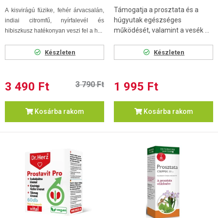
Támogatja a prosztata és a
A kisvirágú füzike, fehér árvacsalán,
húgyutak egészséges
indiai citromfű, nyírfalevél és
működését, valamint a vesék ...
hibiszkusz hatékonyan veszi fel a h...
Készleten
Készleten
3 490 Ft
3 790 Ft
1 995 Ft
Kosárba rakom
Kosárba rakom