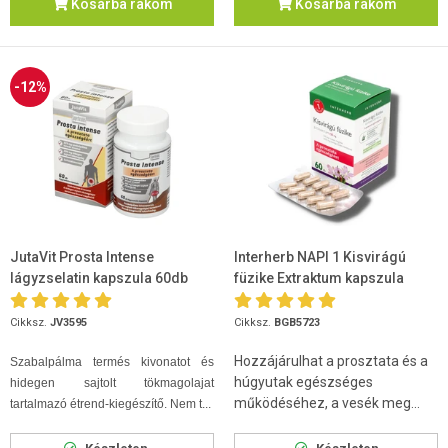
Kosárba rakom
Kosárba rakom
-12%
JutaVit Prosta Intense
Interherb NAPI 1 Kisvirágú
lágyzselatin kapszula 60db
füzike Extraktum kapszula
60db
Cikksz.
JV3595
Cikksz.
BGB5723
Hozzájárulhat a prosztata és a
Szabalpálma termés kivonatot és
húgyutak egészséges
hidegen sajtolt tökmagolajat
működéséhez, a vesék meg...
tartalmazó étrend-kiegészítő. Nem t...