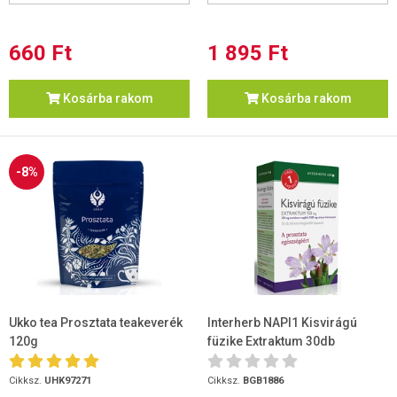
660 Ft
1 895 Ft
Kosárba rakom
Kosárba rakom
-8%
Ukko tea Prosztata teakeverék
Interherb NAPI1 Kisvirágú
120g
füzike Extraktum 30db
Cikksz.
UHK97271
Cikksz.
BGB1886