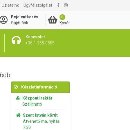
Üzleteink
Ügyfélszolgálat
4 995 Ft
Kosárba rakom
Bejelentkezés
0
Kosár
Saját fiók
Kapcsolat
+36-1-255-0555
16db
Készletinformáció
Központi raktár
Szállítható
Szent István körút
Átvehető ma, nyitás:
7:30