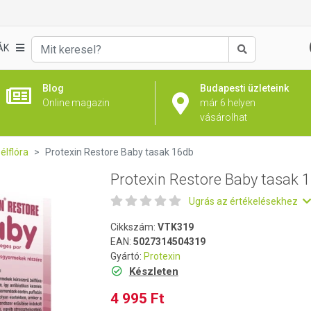
 16db
ÁK
Keresés
Blog
Budapesti üzleteink
Online magazin
már 6 helyen
vásárolhat
élflóra
Protexin Restore Baby tasak 16db
Protexin Restore Baby tasak 
Ugrás az értékelésekhez
Cikkszám:
VTK319
EAN:
5027314504319
Gyártó:
Protexin
Készleten
4 995 Ft