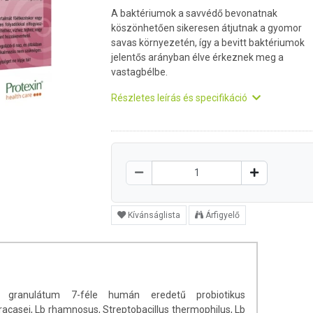
A baktériumok a savvédő bevonatnak
köszönhetően sikeresen átjutnak a gyomor
savas környezetén, így a bevitt baktériumok
jelentős arányban élve érkeznek meg a
vastagbélbe.
Részletes leírás és specifikáció
Kívánságlista
Árfigyelő
t granulátum 7-féle humán eredetű probiotikus
racasei, Lb rhamnosus, Streptobacillus thermophilus, Lb