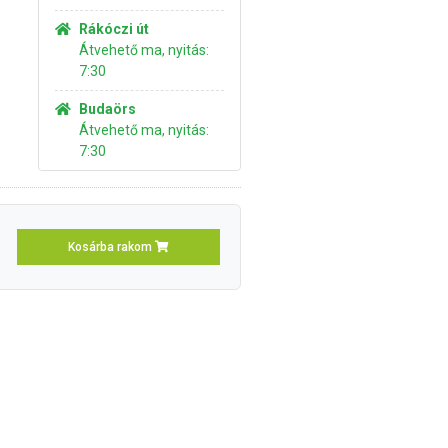
Rákóczi út
Átvehető ma, nyitás:
7:30
Budaörs
Átvehető ma, nyitás:
7:30
Kosárba rakom