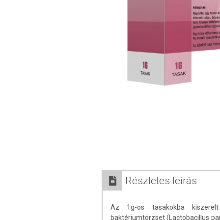
Részletes leírás
Az 1g-os tasakokba kiszerel
baktériumtörzset (Lactobacillus pa