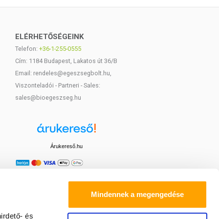
ELÉRHETŐSÉGEINK
Telefon:
+36-1-255-0555
Cím: 1184 Budapest, Lakatos út 36/B
Email: rendeles@egeszsegbolt.hu,
Viszonteladói - Partneri - Sales:
sales@bioegeszseg.hu
Árukereső.hu
Mindennek a megengedése
irdető- és