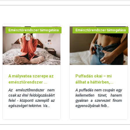
mekektől elzárva kell tárolni!
 levő európai uniós szabályozás szerint élelmiszereknek
étrend kiegészítését szolgálják, és koncentrált formában
 az étrend-kiegészítők kedvező élettani hatással
Emésztőrendszer támogatása
Emésztőrendszer támogatása
eltérő lehet, jelölésük, megjelenítésük, és reklámozásuk
tményeknek betegséget megelőző vagy gyógyító hatást
súlyozott, vegyes étrendet és az egészséges életmódot! A
 termék nem az orvosi kezelés helyettesítésére alkalmas!
lje meg kezelőorvosával. Az ajánlott napi fogyasztási
A mályvatea szerepe az
Puffadás okai – mi
a készítményt, ha az összetevők bármelyikére érzékeny vagy
emésztőrendszer ...
állhat a háttérben,...
andó!
Az emésztőrendszer nem
A puffadás nem csupán egy
csak az étel feldolgozásáért
kellemetlen tünet, hanem
felel - központi szereplő az
gyakran a szervezet finom
egészséget tekintve. Va...
egyensúlyának felb...