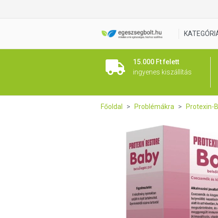
Protexin Restore Baby tasak
KATEGÓRI
15.000 Ft felett
ingyenes kiszállítás
Főoldal
Problémákra
Protexin-B