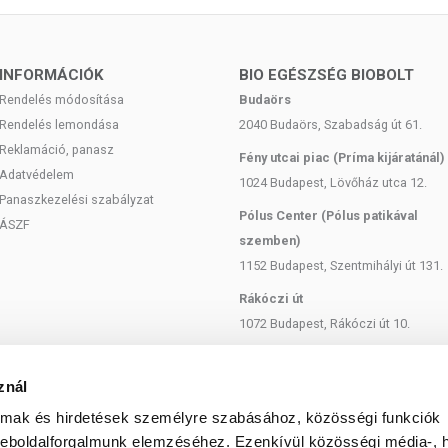
INFORMÁCIÓK
BIO EGÉSZSÉG BIOBOLT
Rendelés módosítása
Budaörs
Rendelés lemondása
2040 Budaörs, Szabadság út 61.
Reklamáció, panasz
Fény utcai piac (Príma kijáratánál)
Adatvédelem
1024 Budapest, Lövőház utca 12.
Panaszkezelési szabályzat
Pólus Center (Pólus patikával
ÁSZF
szemben)
1152 Budapest, Szentmihályi út 131.
Rákóczi út
1072 Budapest, Rákóczi út 10.
Szent István körút
1137 Budapest, Szent István Körút
znál
18.
almak és hirdetések személyre szabásához, közösségi funkciók
Bartók Béla
weboldalforgalmunk elemzéséhez. Ezenkívül közösségi média-, h