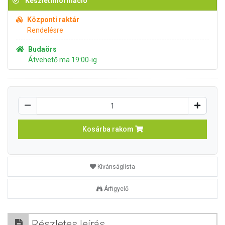
Készletinformáció
Központi raktár
Rendelésre
Budaörs
Átvehető ma 19:00-ig
Kosárba rakom
Kívánságlista
Árfigyelő
Részletes leírás