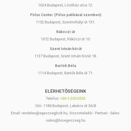
1024 Budapest, Lövőház utca 12.
Pólus Center (Pólus patikával szemben)
1152 Budapest, Szentmihályi út 131.
Rákóczi út
1072 Budapest, Rákóczi út 10.
Szent István körút
1137 Budapest, Szent István Körút 18.
Bartók Béla
1114 Budapest, Bartók Béla út 71.
ELÉRHETŐSÉGEINK
Telefon:
+36-1-255-0555
Cím: 1184 Budapest, Lakatos út 36/B
Email: rendeles@egeszsegbolt.hu, Viszonteladói - Partneri - Sales:
sales@bioegeszseg.hu