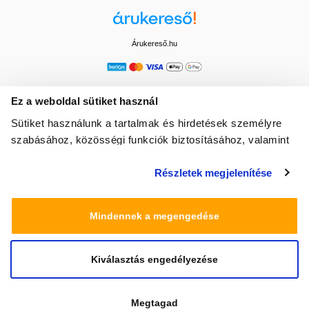
Árukereső.hu
Ez a weboldal sütiket használ
Sütiket használunk a tartalmak és hirdetések személyre
szabásához, közösségi funkciók biztosításához, valamint
weboldalforgalmunk elemzéséhez. Ezenkívül közösségi
Részletek megjelenítése
média-, hirdető- és elemező partnereinkkel megosztjuk az
Ön weboldalhasználatra vonatkozó adatait, akik
kombinálhatják az adatokat más olyan adatokkal,
Mindennek a megengedése
amelyeket Ön adott meg számukra vagy az Ön által
használt más szolgáltatásokból gyűjtöttek.
Kiválasztás engedélyezése
© 2025 Minden jog fenntartva egeszsegbolt.hu
Megtagad