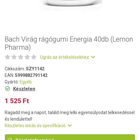
Bach Virág rágógumi Energia 40db (Lemon
Pharma)
Ugrás az értékelésekhez
Cikkszám:
SZY1142
EAN:
5999882791142
Gyártó:
Egyéb
Készleten
1 525 Ft
Ragadd meg a napot, találd meg lelki egyensúlyodat lelkesedéssel
és lendülettel!
Részletes leírás és specifikáció