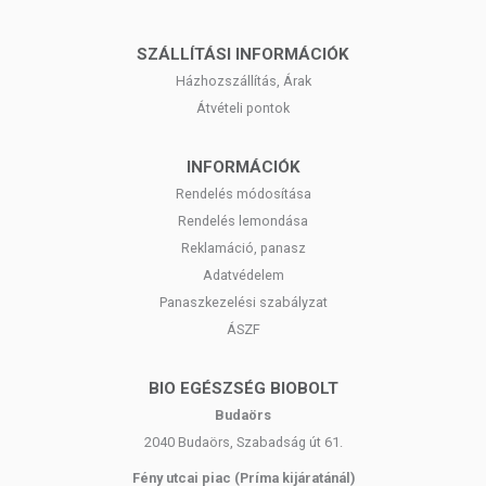
megjelenítésük és reklámozásuk során nem engedélyezett
a készítményeknek betegséget megelőző vagy gyógyító
SZÁLLÍTÁSI INFORMÁCIÓK
hatást tulajdonítani.
Házhozszállítás, Árak
A termék nem helyettesíti a kiegyensúlyozott, változatos
Átvételi pontok
étrendet és az egészséges életmódot! A termék nem
gyógyít betegségeket! A termék nem az orvosi kezelés
helyettesítésére alkalmas! Betegség esetén használatát
INFORMÁCIÓK
konzultálja kezelőorvosával. Az ajánlott napi fogyasztási
Rendelés módosítása
mennyiséget ne lépje túl! Ne szedje a készítményt, ha az
Rendelés lemondása
összetevők bármelyikére érzékeny vagy allergiás!
Reklamáció, panasz
Kisgyermekektől elzárva tartandó!
Adatvédelem
Panaszkezelési szabályzat
ÁSZF
BIO EGÉSZSÉG BIOBOLT
Budaörs
2040 Budaörs, Szabadság út 61.
Fény utcai piac (Príma kijáratánál)