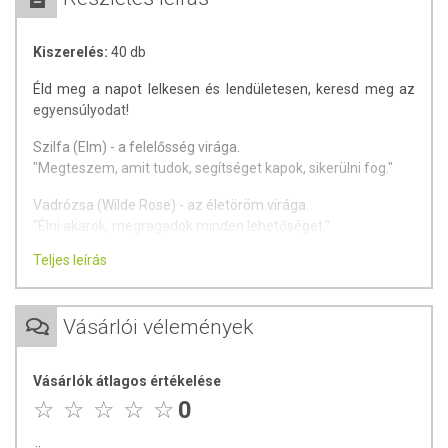
Kiszerelés:
40 db
Éld meg a napot lelkesen és lendületesen, keresd meg az
egyensúlyodat!
Szilfa (Elm) - a felelősség virága.
"Megteszem, amit tudok, segítséget kapok, sikerülni fog."
Vadrózsa (Wilde Rose) - az életöröm virága.
"Élni akarok, megragadok minden lehetőséget."
Teljes leírás
Olajfa (Olive) - a megújulás virága.
"Nyugalomban vagyok, kipihentem magam, új erőt nyerek."
Gyertyán (Hornbeam) - a tetterő virága.
Vásárlói vélemények
"Frissnek érzem magam, lendületben vagyok, szívesen
dolgozom."
Vásárlók átlagos értékelése
Javasolt használat:
0
Vegyünk be 1-4 rágógumit a megterhelő helyzetek előtt,
közben vagy után. Szükség esetén ismételhető.