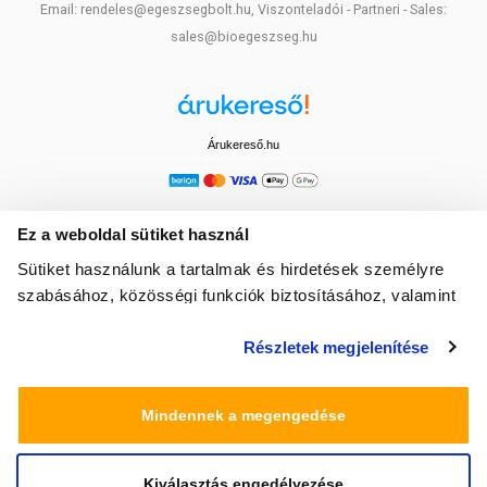
Email: rendeles@egeszsegbolt.hu, Viszonteladói - Partneri - Sales:
sales@bioegeszseg.hu
Árukereső.hu
Ez a weboldal sütiket használ
Sütiket használunk a tartalmak és hirdetések személyre
szabásához, közösségi funkciók biztosításához, valamint
weboldalforgalmunk elemzéséhez. Ezenkívül közösségi
Részletek megjelenítése
média-, hirdető- és elemező partnereinkkel megosztjuk az
Ön weboldalhasználatra vonatkozó adatait, akik
kombinálhatják az adatokat más olyan adatokkal,
Mindennek a megengedése
amelyeket Ön adott meg számukra vagy az Ön által
használt más szolgáltatásokból gyűjtöttek.
Kiválasztás engedélyezése