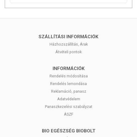
A termék nem helyettesíti a kiegyensúlyozott, vegyes étrendet és az
egészséges életmódot! A termék nem gyógyít betegségeket! A termék
nem alkalmas orvosi kezelés helyettesítésére! Betegség esetén
konzultáljon kezelőorvosával. Ne lépje túl az ajánlott napi
mennyiséget! Ne szedje a készítményt, ha bármely összetevőre
SZÁLLÍTÁSI INFORMÁCIÓK
érzékeny vagy allergiás! Kisgyermekektől elzárva tartandó!
Házhozszállítás, Árak
Átvételi pontok
INFORMÁCIÓK
Rendelés módosítása
Rendelés lemondása
Reklamáció, panasz
Adatvédelem
Panaszkezelési szabályzat
ÁSZF
BIO EGÉSZSÉG BIOBOLT