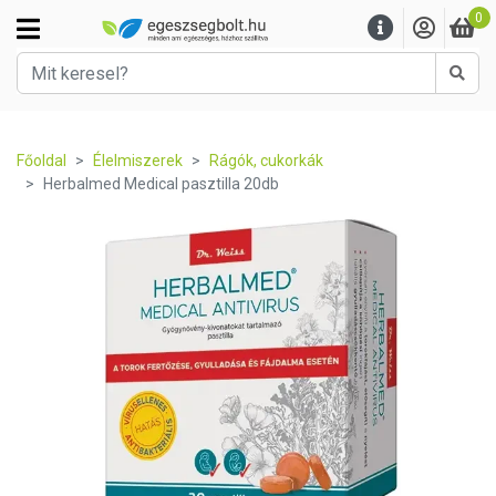
0
Kere
Főoldal
Élelmiszerek
Rágók, cukorkák
Herbalmed Medical pasztilla 20db