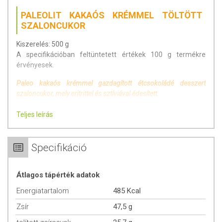
PALEOLIT KAKAÓS KRÉMMEL TÖLTÖTT
SZALONCUKOR
Kiszerelés: 500 g
A specifikációban feltüntetett értékek 100 g termékre
érvényesek.
Paleo kakaós krémmel gazdagított étcsokoládé desszert
szaloncukor, mely eritrittel és sztíviával édesített.
Az étcsokoládé legalább 70% kakaó szárazanyagot
Teljes leírás
tartalmaz.
Előzetes tájékoztatás fogyasztás előtt:
Specifikáció
Figyelembe véve a napi ajánlott szénhidrátbevitelt,
cukorbetegek is fogyaszthatják.
Átlagos tápérték adatok
Mérsékelten fogyasztandó, mert nagyobb
Energiatartalom
mennyiségben hashajtó hatású lehet!
485 Kcal
Zsír
47,5 g
ÖSSZETEVŐK