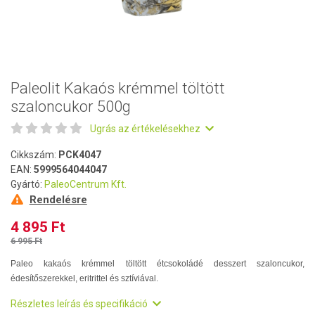
Paleolit Kakaós krémmel töltött
szaloncukor 500g
Ugrás az értékelésekhez
Cikkszám:
PCK4047
EAN:
5999564044047
Gyártó:
PaleoCentrum Kft.
Rendelésre
4 895 Ft
6 995 Ft
Paleo kakaós krémmel töltött étcsokoládé desszert szaloncukor,
édesítőszerekkel, eritrittel és sztíviával.
Részletes leírás és specifikáció