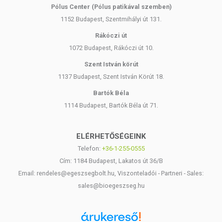
Pólus Center (Pólus patikával szemben)
1152 Budapest, Szentmihályi út 131.
Rákóczi út
1072 Budapest, Rákóczi út 10.
Szent István körút
1137 Budapest, Szent István Körút 18.
Bartók Béla
1114 Budapest, Bartók Béla út 71.
ELÉRHETŐSÉGEINK
Telefon:
+36-1-255-0555
Cím: 1184 Budapest, Lakatos út 36/B
Email: rendeles@egeszsegbolt.hu, Viszonteladói - Partneri - Sales:
sales@bioegeszseg.hu