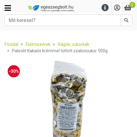
0
Kere
Főoldal
Élelmiszerek
Rágók, cukorkák
Paleolit Kakaós krémmel töltött szaloncukor 500g
-30%