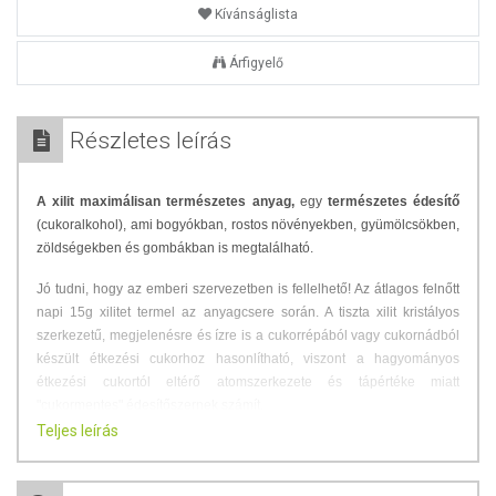
Kívánságlista
Árfigyelő
Részletes leírás
A xilit maximálisan természetes anyag,
egy
természetes édesítő
(cukoralkohol), ami bogyókban, rostos növényekben, gyümölcsökben,
zöldségekben és gombákban is megtalálható.
Jó tudni, hogy az emberi szervezetben is fellelhető! Az átlagos felnőtt
napi 15g xilitet termel az anyagcsere során. A tiszta xilit kristályos
szerkezetű, megjelenésre és ízre is a cukorrépából vagy cukornádból
készült étkezési cukorhoz hasonlítható, viszont a hagyományos
étkezési cukortól eltérő atomszerkezete és tápértéke miatt
"cukormentes" édesítőszernek számít.
Teljes leírás
Természetesen a
Xylitol rágógumi
fogyasztása nem helyettesítheti a
fogmosást és a rendszeres fogorvosi ellenőrzést!