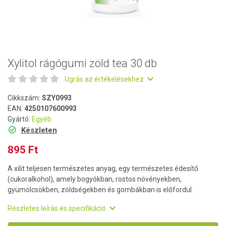
Xylitol rágógumi zöld tea 30 db
Ugrás az értékelésekhez
Cikkszám:
SZY0993
EAN:
4250107600993
Gyártó:
Egyéb
Készleten
895 Ft
A xilit teljesen természetes anyag, egy természetes édesítő
(cukoralkohol), amely bogyókban, rostos növényekben,
gyümölcsökben, zöldségekben és gombákban is előfordul.
Részletes leírás és specifikáció