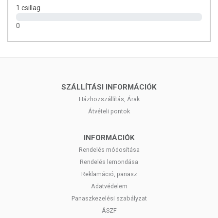
kezelőorvosával. Az ajánlott napi fogyasztási mennyiséget ne lépje túl!
1 csillag
Ne szedje a készítményt, ha az összetevők bármelyikére
0
érzékeny vagy allergiás! Kisgyermektől elzárva tartandó!
SZÁLLÍTÁSI INFORMÁCIÓK
Házhozszállítás, Árak
Átvételi pontok
INFORMÁCIÓK
Rendelés módosítása
Rendelés lemondása
Reklamáció, panasz
Adatvédelem
Panaszkezelési szabályzat
ÁSZF