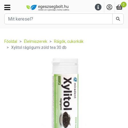
0
Kere
Főoldal
Élelmiszerek
Rágók, cukorkák
Xylitol rágógumi zöld tea 30 db