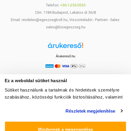
Telefon:
+36-1-255-0555
Cím: 1184 Budapest, Lakatos út 36/B
Email: rendeles@egeszsegbolt.hu, Viszonteladói - Partneri - Sales:
sales@bioegeszseg.hu
Árukereső.hu
Ez a weboldal sütiket használ
Sütiket használunk a tartalmak és hirdetések személyre
szabásához, közösségi funkciók biztosításához, valamint
weboldalforgalmunk elemzéséhez. Ezenkívül közösségi
Részletek megjelenítése
média-, hirdető- és elemező partnereinkkel megosztjuk az
Ön weboldalhasználatra vonatkozó adatait, akik
kombinálhatják az adatokat más olyan adatokkal,
Mindennek a megengedése