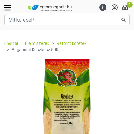
0
Kere
Főoldal
Élelmiszerek
Reform köretek
Vegabond Kuszkusz 500g