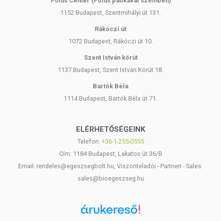
Pólus Center (Pólus patikával szemben)
1152 Budapest, Szentmihályi út 131.
Rákóczi út
1072 Budapest, Rákóczi út 10.
Szent István körút
1137 Budapest, Szent István Körút 18.
Bartók Béla
1114 Budapest, Bartók Béla út 71.
ELÉRHETŐSÉGEINK
Telefon:
+36-1-255-0555
Cím: 1184 Budapest, Lakatos út 36/B
Email: rendeles@egeszsegbolt.hu, Viszonteladói - Partneri - Sales:
sales@bioegeszseg.hu