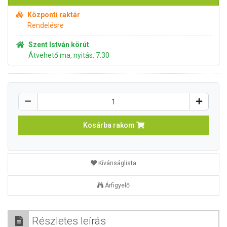
Központi raktár
Rendelésre
Szent István körút
Átvehető ma, nyitás: 7:30
Kosárba rakom
Kívánságlista
Árfigyelő
Részletes leírás