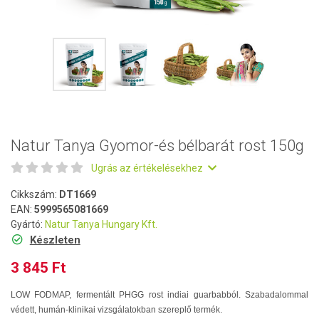
Natur Tanya Gyomor-és bélbarát rost 150g
Ugrás az értékelésekhez
Cikkszám:
DT1669
EAN:
5999565081669
Gyártó:
Natur Tanya Hungary Kft.
Készleten
3 845 Ft
LOW FODMAP, fermentált PHGG rost indiai guarbabból. Szabadalommal
védett, humán-klinikai vizsgálatokban szereplő termék.