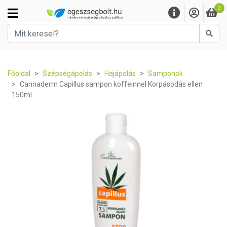
0
Kere
Főoldal
Szépségápolás
Hajápolás
Samponok
Cannaderm Capillus sampon koffeinnel Korpásodás ellen
150ml