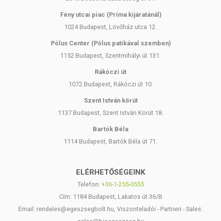
Fény utcai piac (Príma kijáratánál)
1024 Budapest, Lövőház utca 12.
Pólus Center (Pólus patikával szemben)
1152 Budapest, Szentmihályi út 131.
Rákóczi út
1072 Budapest, Rákóczi út 10.
Szent István körút
1137 Budapest, Szent István Körút 18.
Bartók Béla
1114 Budapest, Bartók Béla út 71.
ELÉRHETŐSÉGEINK
Telefon:
+36-1-255-0555
Cím: 1184 Budapest, Lakatos út 36/B
Email: rendeles@egeszsegbolt.hu, Viszonteladói - Partneri - Sales: