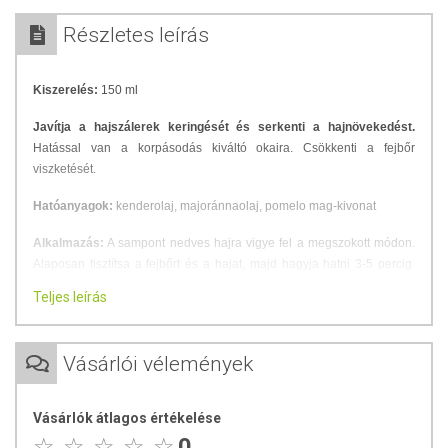
Részletes leírás
Kiszerelés:
150 ml
Javítja a hajszálerek keringését és serkenti a hajnövekedést.
Hatással van a korpásodás kiváltó okaira. Csökkenti a fejbőr
viszketését.
Hatóanyagok:
kenderolaj, majoránnaolaj, pomelo mag-kivonat
Alkalmazás:
A sampont nedves hajra vigye fel a megszokott módon.
Alaposan tisztítsa a fejbőrt és a hajat, majd hagyja hatni 3-5 percig.
Ezután öblítse le bő vízzel.
Teljes leírás
Összetevők:
Víz, Cocamidopropyl Betaine, Sodium Chloride,
Glycerin, Propylene Glycol, Sodium C12-18 Alkyl Sulfate, Sodium
Vásárlói vélemények
Lauroyl Sarcosinate, Orvosi kender (Cannabis Sativa) mag-kivonat,
Alcohol Denat., Glyceryl Caprylate, Poly-glyceryl-4 Caprate, Piroctone
Olamine, Sodium Laurate, Majoránna (Origanum Majorana) levél-olaj,
Vásárlók átlagos értékelése
Glyceryl Undecylenate, p-Anisic Acid, Pomelo (Citrus Grandis) mag-
0