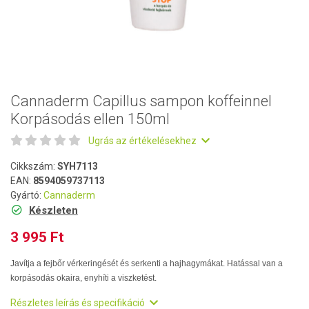
Cannaderm Capillus sampon koffeinnel
Korpásodás ellen 150ml
Ugrás az értékelésekhez
Cikkszám:
SYH7113
EAN:
8594059737113
Gyártó:
Cannaderm
Készleten
3 995 Ft
Javítja a fejbőr vérkeringését és serkenti a hajhagymákat. Hatással van a
korpásodás okaira, enyhíti a viszketést.
Részletes leírás és specifikáció