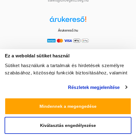
sales@bioegeszseg.hu
Árukereső.hu
Ez a weboldal sütiket használ
Sütiket használunk a tartalmak és hirdetések személyre
szabásához, közösségi funkciók biztosításához, valamint
weboldalforgalmunk elemzéséhez. Ezenkívül közösségi
Részletek megjelenítése
média-, hirdető- és elemező partnereinkkel megosztjuk az
Ön weboldalhasználatra vonatkozó adatait, akik
kombinálhatják az adatokat más olyan adatokkal,
Mindennek a megengedése
amelyeket Ön adott meg számukra vagy az Ön által
használt más szolgáltatásokból gyűjtöttek.
Kiválasztás engedélyezése