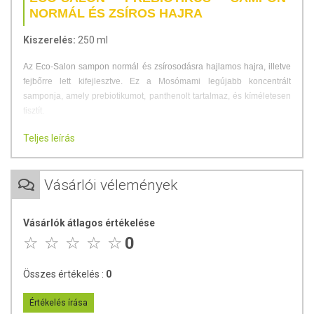
NORMÁL ÉS ZSÍROS HAJRA
Kiszerelés:
250 ml
Az Eco-Salon sampon normál és zsírosodásra hajlamos hajra, illetve
fejbőrre lett kifejlesztve. Ez a Mosómami legújabb koncentrált
samponja, amely prebiotikumot, panthenolt tartalmaz, és kíméletesen
tisztít.
A megfelelően összeállított sampon előnyei:
Teljes leírás
Tisztít anélkül, hogy kiszárítaná vagy irritálná a hajat és a fejbőrt.
Különösen göndör haj esetén fontos, hogy teljesen szulfát- és
Vásárlói vélemények
szulfonátmentes legyen, mivel ezek az anyagok érzékenyek a hajban
lévő szulfátkötésekre.
Vásárlók átlagos értékelése
A normál és zsíros hajra kifejlesztett Eco-Salon sampon, természetes
0
bergamott és narancs illóolajai révén, mennyei citrusos illatot áraszt,
miközben frissíti és tonizálja a fejbőrt. Diónyi mennyiséget hígítva
Összes értékelés :
0
alkalmazva (szükség szerint kétszer egymás után) ragyogóan tiszta és
ápolt hajat eredményez.
Értékelés írása