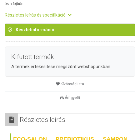
és a fejbőrt.
Részletes leírás és specifikáció
Készletinformáció
Kifutott termék
A termék értékesítése megszűnt webshopunkban
Kívánságlista
Árfigyelő
Részletes leírás
ECO-SALON PREBIOTIKUS SAMPON