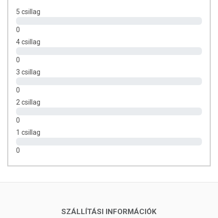
ÖSSZETEVŐK
5 csillag
Aqua, Sodium Cocoyl Glutamate, Coco-Glucoside, Caprylyl/Capryl
0
Glucoside, Glycerin, Decyl Glucoside, Inulin, Betaine, Xanthan Gum,
4 csillag
Benzyl Alcohol, Cocamidopropyl Betaine, Sodium Lauroyl Methyl
Isethionate, Sodium Methyl Oleoyl Taurate, Panthenol, Citrus
0
Aurantium Bergamia Peel Oil, Lauryl Glucoside, Citrus Aurantium
3 csillag
Dulcis Peel Oil, Dehydroacetic Acid, Benzoic Acid, Sorbic Acid,
Tocopherol, Limonene, Linalool
0
2 csillag
TOVÁBBI TUDNIVALÓK
0
Csomagolás:
Újrahasznosítható HDPE palackban. Kérjük,
1 csillag
szelektíven gyűjtse!
0
Magyarországon fejlesztett és gyártott, természetes összetevőket
tartalmazó hajápoló kozmetikum. Nem tartalmaz parabéneket,
szilikont, paraffint vagy más kőolajszármazékot.
A termék belső fogyasztásra nem alkalmas. A termék nem gyógyít
SZÁLLÍTÁSI INFORMÁCIÓK
betegségeket. A termék nem az orvosi kezelés helyettesítésére