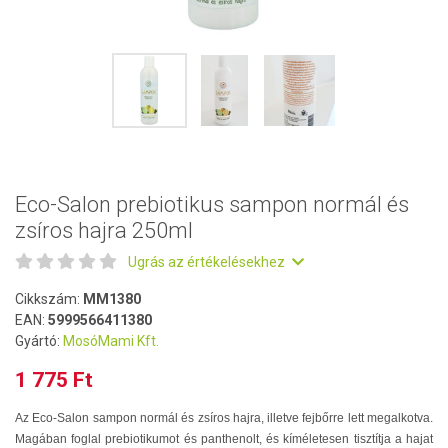
Eco-Salon prebiotikus sampon normál és
zsíros hajra 250ml
Ugrás az értékelésekhez
Cikkszám:
MM1380
EAN:
5999566411380
Gyártó:
MosóMami Kft.
1 775 Ft
Az Eco-Salon sampon normál és zsíros hajra, illetve fejbőrre lett megalkotva.
Magában foglal prebiotikumot és panthenolt, és kíméletesen tisztítja a hajat