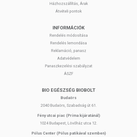
alkalmas. Betegség esetén használatát beszélje meg
Házhozszállítás, Árak
kezelőorvosával! Kerülni kell a szembejutást. Az ajánlott napi
Átvételi pontok
alkalmazási mennyiséget ne lépje túl! Ne használja irritált vagy sérült
bőrfelületen! Ne használja a készítményt, ha az összetevők
INFORMÁCIÓK
bármelyikére érzékeny vagy allergiás! Ha kiütés jelentkezik,
függessze fel a használatát! Gyermekektől elzárva tartandó.
Rendelés módosítása
Rendelés lemondása
Reklamáció, panasz
Adatvédelem
Panaszkezelési szabályzat
ÁSZF
BIO EGÉSZSÉG BIOBOLT
Budaörs
2040 Budaörs, Szabadság út 61.
Fény utcai piac (Príma kijáratánál)
1024 Budapest, Lövőház utca 12.
Pólus Center (Pólus patikával szemben)