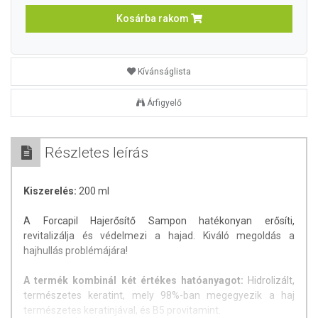
Kosárba rakom
Kívánságlista
Árfigyelő
Részletes leírás
Kiszerelés:
200 ml
A Forcapil Hajerősítő Sampon hatékonyan erősíti,
revitalizálja és védelmezi a hajad. Kiváló megoldás a
hajhullás problémájára!
A termék kombinál két értékes hatóanyagot:
Hidrolizált,
természetes keratint, mely 98%-ban megegyezik a haj
természetes keratinjával, és B5 provitamint.