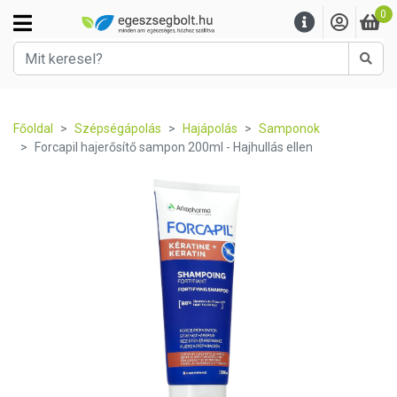
0
Kere
Főoldal
Szépségápolás
Hajápolás
Samponok
Forcapil hajerősítő sampon 200ml - Hajhullás ellen