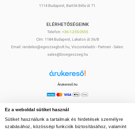
1114 Budapest, Bartók Béla út 71.
ELÉRHETŐSÉGEINK
Telefon:
+36-1-255-0555
Cím: 1184 Budapest, Lakatos út 36/B
Email: rendeles@egeszsegbolt.hu, Viszonteladói - Partneri - Sales:
sales@bioegeszseg.hu
Árukereső.hu
Ez a weboldal sütiket használ
Sütiket használunk a tartalmak és hirdetések személyre
szabásához, közösségi funkciók biztosításához, valamint
weboldalforgalmunk elemzéséhez. Ezenkívül közösségi