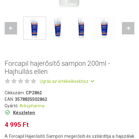
Previous
Next
Forcapil hajerősítő sampon 200ml -
Hajhullás ellen
Ugrás az értékelésekhez
Cikkszám:
CP2862
EAN:
3578835502862
Gyártó:
Arkopharma
Készleten
4 995 Ft
A Forcapil Hajerősítő Sampon megerősíti és szilárdítja a hajszálak