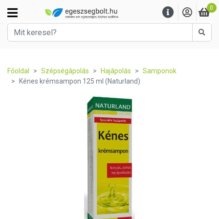
0
Kere
Főoldal
Szépségápolás
Hajápolás
Samponok
Kénes krémsampon 125 ml (Naturland)