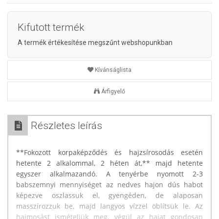
Kifutott termék
A termék értékesítése megszűnt webshopunkban
Kívánságlista
Árfigyelő
Részletes leírás
**Fokozott korpaképződés és hajzsírosodás esetén
hetente 2 alkalommal, 2 héten át,** majd hetente
egyszer alkalmazandó. A tenyérbe nyomott 2-3
babszemnyi mennyiséget az nedves hajon dús habot
képezve oszlassuk el, gyengéden, de alaposan
masszírozzuk be, majd langyos vízzel öblítsük le. Az
hajmosást ismételjük meg, végül az hajat gondosan