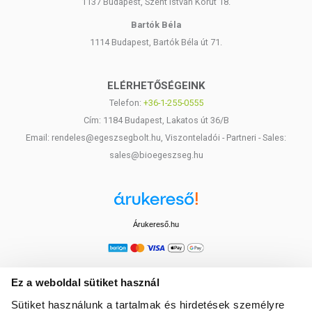
1137 Budapest, Szent István Körút 18.
Bartók Béla
1114 Budapest, Bartók Béla út 71.
ELÉRHETŐSÉGEINK
Telefon:
+36-1-255-0555
Cím: 1184 Budapest, Lakatos út 36/B
Email: rendeles@egeszsegbolt.hu, Viszonteladói - Partneri - Sales:
sales@bioegeszseg.hu
Árukereső.hu
Ez a weboldal sütiket használ
Sütiket használunk a tartalmak és hirdetések személyre