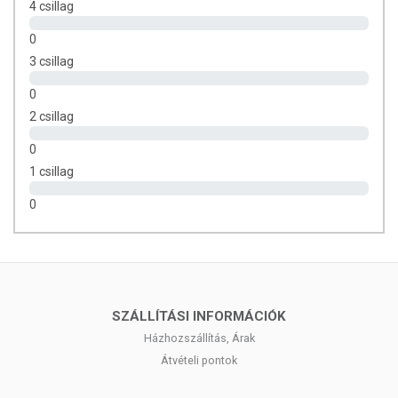
4 csillag
Bio termesztésből származó, vegyszermentes
összetevők.
0
Kíméletesen tisztítja és ápolja a hajat.
3 csillag
Segít helyreállítani a haj és a fejbőr természetes egyensúlyát.
0
ÖSSZETEVŐK/INCI
2 csillag
Aqua (Water), Beer, Alcohol denat.*, Coco Glucoside, Glycerin,
0
Disodium Cocoyl Glutamate, Sodium Cocoyl Glutamate, Sodium PCA,
1 csillag
Glyceryl Oleate, Mel (Honey)*, Calendula Officinalis Flower Extract*,
Hydrolyzed Silk, Triticum Vulgare (Wheat) Bran Extract, Xanthan Gum,
0
Citric Acid, Phytic Acid, Parfum (Fragrance)**, Limonene**, Linalool**
* ellenőrzött ökológiai termesztésből, ** természetes illóolaj
tartalmazza
SZÁLLÍTÁSI INFORMÁCIÓK
A termék nem belső fogyasztásra szolgál. A termék nem gyógyít
betegségeket. A termék nem helyettesíti az orvosi kezelést. Betegség
Házhozszállítás, Árak
esetén konzultáljon kezelőorvosával! Kerülje a szembejutást. Ne lépje
Átvételi pontok
túl az ajánlott napi adagot! Ne használja irritált vagy sérült
bőrfelületen! Ne használja, ha érzékeny vagy allergiás az összetevők