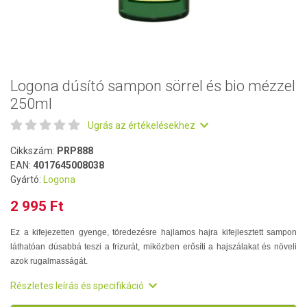
Logona dúsító sampon sörrel és bio mézzel
250ml
Ugrás az értékelésekhez
Cikkszám:
PRP888
EAN:
4017645008038
Gyártó:
Logona
2 995 Ft
Ez a kifejezetten gyenge, töredezésre hajlamos hajra kifejlesztett sampon
láthatóan dúsabbá teszi a frizurát, miközben erősíti a hajszálakat és növeli
azok rugalmasságát.
Részletes leírás és specifikáció