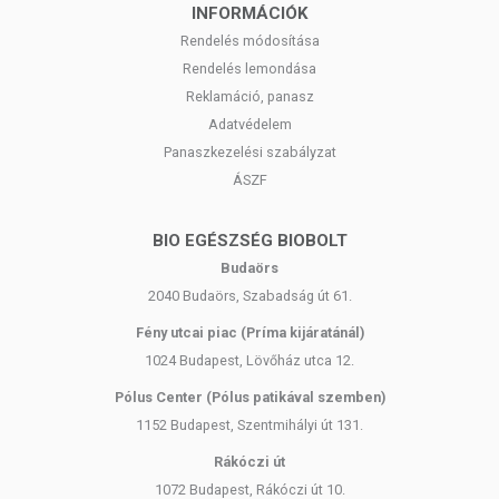
INFORMÁCIÓK
bármelyikére! Ha kiütés jelentkezik, függessze fel a használatát!
Gyermekektől elzárva tartandó.
Rendelés módosítása
Rendelés lemondása
Reklamáció, panasz
Adatvédelem
Panaszkezelési szabályzat
ÁSZF
BIO EGÉSZSÉG BIOBOLT
Budaörs
2040 Budaörs, Szabadság út 61.
Fény utcai piac (Príma kijáratánál)
1024 Budapest, Lövőház utca 12.
Pólus Center (Pólus patikával szemben)
1152 Budapest, Szentmihályi út 131.
Rákóczi út
1072 Budapest, Rákóczi út 10.