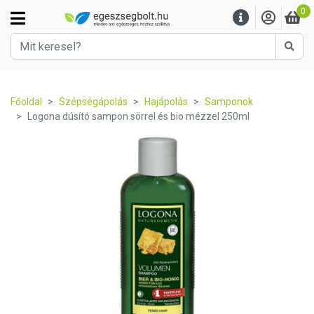
0
Kere
Főoldal
Szépségápolás
Hajápolás
Samponok
Logona dúsító sampon sörrel és bio mézzel 250ml