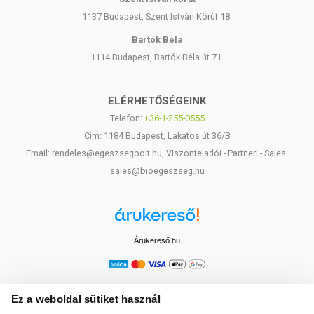
1137 Budapest, Szent István Körút 18.
Bartók Béla
1114 Budapest, Bartók Béla út 71.
ELÉRHETŐSÉGEINK
Telefon:
+36-1-255-0555
Cím: 1184 Budapest, Lakatos út 36/B
Email: rendeles@egeszsegbolt.hu, Viszonteladói - Partneri - Sales:
sales@bioegeszseg.hu
Árukereső.hu
Ez a weboldal sütiket használ