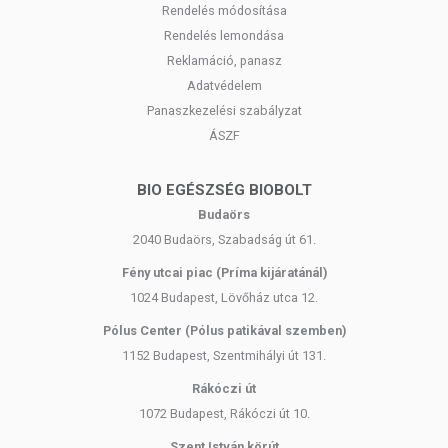
Rendelés módosítása
Tárolás:
Maximum 25 °C-on, száraz helyen tárolja.
Rendelés lemondása
Felhasználható (hónap/év): a csomagoláson feltüntetett
Reklamáció, panasz
időpontig.
Adatvédelem
Forgalmazza:
Natureland Egészségcentrum Zrt.
Panaszkezelési szabályzat
ÁSZF
A termék nem belső fogyasztásra szánt. A termék nem gyógyít
betegségeket. A termék nem helyettesíti az orvosi kezelést.
Betegség esetén konzultáljon kezelőorvosával mielőtt
BIO EGÉSZSÉG BIOBOLT
használná! Kerülje a szembejutást. Ne lépje túl a javasolt napi
Budaörs
adagot! Ne használja irritált vagy sérült bőrön! Ne használja, ha
2040 Budaörs, Szabadság út 61.
bármelyik összetevőre érzékeny vagy allergiás! Bőrirritáció
esetén szüntesse meg a használatát! Gyermekektől elzárva
Fény utcai piac (Príma kijáratánál)
tartandó.
1024 Budapest, Lövőház utca 12.
Pólus Center (Pólus patikával szemben)
1152 Budapest, Szentmihályi út 131.
Rákóczi út
1072 Budapest, Rákóczi út 10.
Szent István körút