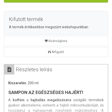
Kifutott termék
A termék értékesítése megszűnt webshopunkban
Kívánságlista
Árfigyelő
Részletes leírás
Kiszerelés:
200 ml
SAMPON AZ EGÉSZSÉGES HAJÉRT!
A
koffein
a
hajhullás megelőzésére
szolgáló termékek
gyakori alkotóeleme, serkenti a fejbőr mikrocirkulációját, és
hozzájárul a hajhagymák megfelelő működéséhez. A