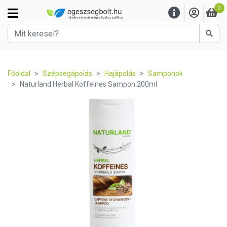
0
Kere
Főoldal
Szépségápolás
Hajápolás
Samponok
Naturland Herbal Koffeines Sampon 200ml