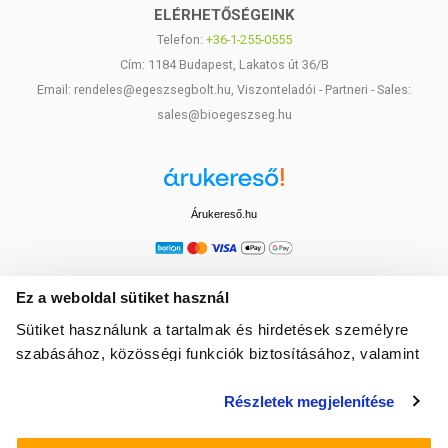
ELÉRHETŐSÉGEINK
Telefon:
+36-1-255-0555
Cím: 1184 Budapest, Lakatos út 36/B
Email: rendeles@egeszsegbolt.hu, Viszonteladói - Partneri - Sales:
sales@bioegeszseg.hu
Árukereső.hu
Ez a weboldal sütiket használ
Sütiket használunk a tartalmak és hirdetések személyre
szabásához, közösségi funkciók biztosításához, valamint
weboldalforgalmunk elemzéséhez. Ezenkívül közösségi
Részletek megjelenítése
média-, hirdető- és elemező partnereinkkel megosztjuk az
Ön weboldalhasználatra vonatkozó adatait, akik