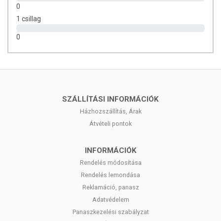
alkalmazási mennyiséget ne
0
lépje túl! Ne használja irritált vagy sérült bőrfelületen! Ne
1 csillag
használja a készítményt,
ha az összetevők bármelyikére érzékeny vagy allergiás! Ha
0
kiütés jelentkezik, függessze fel
a használatát! Gyermekektől elzárva tartandó.
SZÁLLÍTÁSI INFORMÁCIÓK
Házhozszállítás, Árak
Átvételi pontok
INFORMÁCIÓK
Rendelés módosítása
Rendelés lemondása
Reklamáció, panasz
Adatvédelem
Panaszkezelési szabályzat