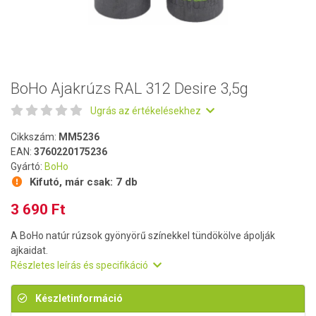
BoHo Ajakrúzs RAL 312 Desire 3,5g
Ugrás az értékelésekhez
Cikkszám:
MM5236
EAN:
3760220175236
Gyártó:
BoHo
Kifutó, már csak:
7 db
3 690 Ft
A BoHo natúr rúzsok gyönyörű színekkel tündökölve ápolják
ajkaidat.
Részletes leírás és specifikáció
Készletinformáció