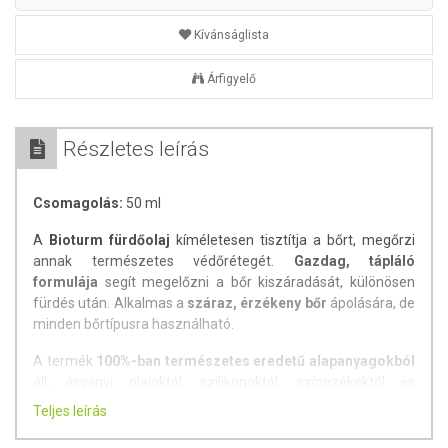
Kívánságlista
Árfigyelő
Részletes leírás
Csomagolás:
50 ml
A
Bioturm fürdőolaj
kíméletesen tisztítja a bőrt, megőrzi
annak természetes védőrétegét.
Gazdag, tápláló
formulája
segít megelőzni a bőr kiszáradását, különösen
fürdés után. Alkalmas a
száraz, érzékeny bőr
ápolására, de
minden bőrtípusra használható.
A termék
100%-ban természetes eredetű alapanyagokból
áll, ásványi olajoktól, szilikonoktól, színezékektől és
tartósítószerektől mentes.
Bőrbarát összetevői
nyugtatják
Teljes leírás
és ápolják a bőrt, enyhítve az irritációt és viszketést.