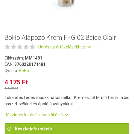
BoHo Alapozó Krém FFG 02 Beige Clair
Ugrás az értékelésekhez
Cikkszám:
MM1481
EAN:
3760220171481
Gyártó:
BoHo
4 175 Ft
4 470 Ft
Tökéletes fedés maszk hatás nélkül. Krémes, jól terülő formula bio
összetevőkkel és ápoló ásványokkal.
Részletes leírás és specifikáció
Készletinformáció