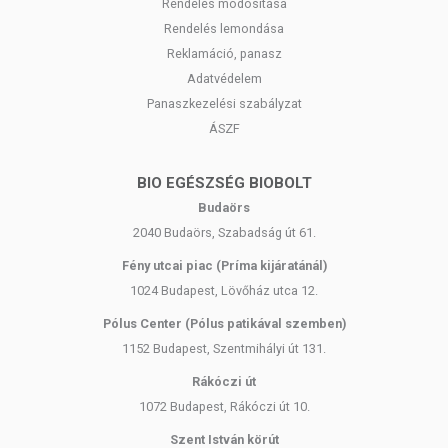
Rendelés módosítása
Rendelés lemondása
RICINUS COMMUNIS (CASTOR) SEED OIL*, ISOSTEARIC
Reklamáció, panasz
ACID, MICA, PRUNUS ARMENIACA (APRICOT) KERNEL
Adatvédelem
EXTRACT, EUPHORBIA CERIFERA (CANDELILLA) WAX,
Panaszkezelési szabályzat
HYDROGENATED OLIVE OIL STEARYL ESTERS, PRUNUS
ÁSZF
ARMENIACA (APRICOT) KERNEL OIL*, CITRUS GRANDIS
(GRAPEFRUIT) PEEL OIL*, SODIUM RIBOFLAVIN PHOSPHATE,
ALUMINA, LIMONENE, LINALOOL. MAY CONTAIN +/- : CI
BIO EGÉSZSÉG BIOBOLT
77891 (TITANIUM DIOXIDE), CI 77491 (IRON OXIDES), CI
Budaörs
77492 (IRON OXIDES), CI 77499 (IRON OXIDES), CI 77510
2040 Budaörs, Szabadság út 61.
(FERRIC FERROCYANIDE), CI 75470 (CARMINE), CI 77007
(ULTRAMARINES), CI 77288 (CHROMIUM OXIDE GREEN), CI
Fény utcai piac (Príma kijáratánál)
77289 (CHROMIUM DIOXIDE GREEN)
1024 Budapest, Lövőház utca 12.
Pólus Center (Pólus patikával szemben)
1152 Budapest, Szentmihályi út 131.
*Biológiai gazdálkodásból származó összetevő
Rákóczi út
1072 Budapest, Rákóczi út 10.
Szent István körút