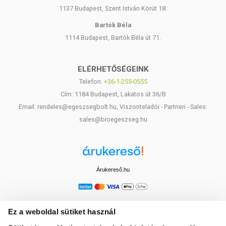
Tárolás: Száraz, hűvös helyen tartandó!
1137 Budapest, Szent István Körút 18.
Bartók Béla
1114 Budapest, Bartók Béla út 71.
Minőségét megőrzi: a csomagoláson / terméken jelzett
időpontig.
ELÉRHETŐSÉGEINK
Telefon:
+36-1-255-0555
Forgalmazó: MosóMami kft.
Cím: 1184 Budapest, Lakatos út 36/B
Email: rendeles@egeszsegbolt.hu, Viszonteladói - Partneri - Sales:
sales@bioegeszseg.hu
A termék nem helyettesíti az orvosi kezelést! Betegség
esetén használatát konzultálja kezelőorvosával. Az ajánlott
napi mennyiséget ne lépje túl! Ne használja, ha az
összetevők bármelyikére allergiás vagy érzékeny!
Árukereső.hu
Kisgyermekektől elzárva tartandó!
Ez a weboldal sütiket használ