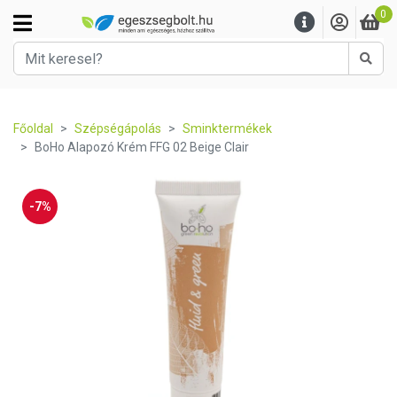
0
Kere
Főoldal
Szépségápolás
Sminktermékek
BoHo Alapozó Krém FFG 02 Beige Clair
-7%