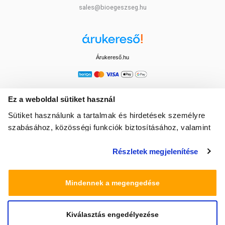
sales@bioegeszseg.hu
Árukereső.hu
Ez a weboldal sütiket használ
Sütiket használunk a tartalmak és hirdetések személyre
szabásához, közösségi funkciók biztosításához, valamint
weboldalforgalmunk elemzéséhez. Ezenkívül közösségi
Részletek megjelenítése
média-, hirdető- és elemező partnereinkkel megosztjuk az
Ön weboldalhasználatra vonatkozó adatait, akik
kombinálhatják az adatokat más olyan adatokkal,
Mindennek a megengedése
amelyeket Ön adott meg számukra vagy az Ön által
használt más szolgáltatásokból gyűjtöttek.
Kiválasztás engedélyezése