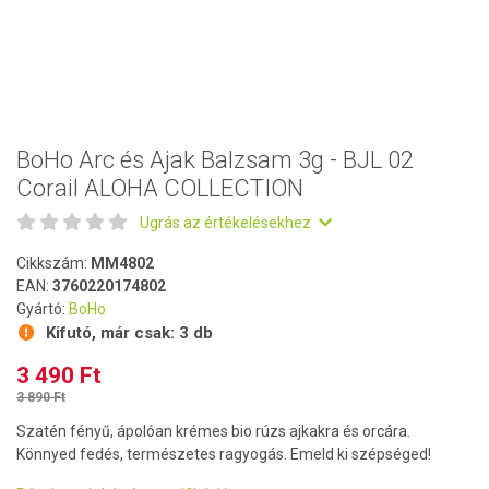
BoHo Arc és Ajak Balzsam 3g - BJL 02
Corail ALOHA COLLECTION
Ugrás az értékelésekhez
Cikkszám:
MM4802
EAN:
3760220174802
Gyártó:
BoHo
Kifutó, már csak:
3 db
3 490 Ft
3 890 Ft
Szatén fényű, ápolóan krémes bio rúzs ajkakra és orcára.
Könnyed fedés, természetes ragyogás. Emeld ki szépséged!