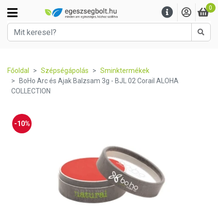
0
Kere
Főoldal
Szépségápolás
Sminktermékek
BoHo Arc és Ajak Balzsam 3g - BJL 02 Corail ALOHA
COLLECTION
-10%