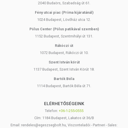
2040 Budaörs, Szabadság út 61.
Fény utcai piac (Príma kijáratánál)
1024 Budapest, Lövőház utca 12.
Pólus Center (Pólus patikával szemben)
1152 Budapest, Szentmihályi út 131.
Rákóczi út
1072 Budapest, Rákóczi út 10.
Szent István körút
1137 Budapest, Szent István Körút 18.
Bartók Béla
1114 Budapest, Bartók Béla út 71.
ELÉRHETŐSÉGEINK
Telefon:
+36-1-255-0555
Cím: 1184 Budapest, Lakatos út 36/B
Email: rendeles@egeszsegbolt.hu, Viszonteladói - Partneri - Sales: