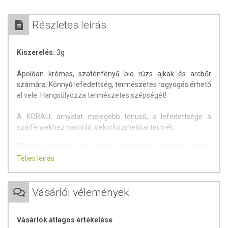
Részletes leírás
Kiszerelés:
3g
Ápolóan krémes, szaténfényű bio rúzs ajkak és arcbőr
számára. Könnyű lefedettség, természetes ragyogás érhető
el vele. Hangsúlyozza természetes szépségét!
A KORALL árnyalat melegebb tónusú, a lefedettsége a
szájfényekhez hasonló, dekorkozmetikai termék.
Tárolás:
Száraz, hűvös helyen, közvetlen napfénytől védve
tárolja.
Teljes leírás
Minőségét megőrzi:
A csomagoláson / terméken
feltüntetett időpontig.
Vásárlói vélemények
A termék kizárólag külső használatra alkalmas. A termék
nem gyógyít betegségeket. A termék nem helyettesíti az
orvosi kezelést. Betegség esetén konzultáljon
Vásárlók átlagos értékelése