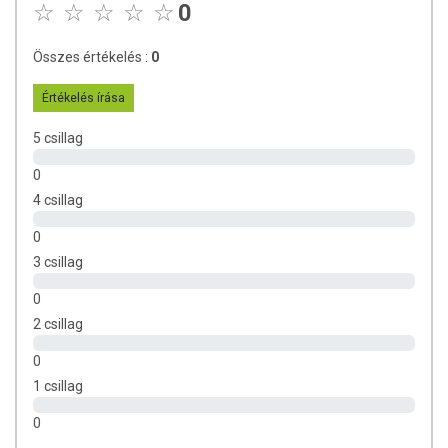
kezelőorvosával mielőtt használja! Kerülje a szembe jutást.
0
Az ajánlott napi mennyiséget ne haladja meg! Ne
alkalmazza irritált vagy sérült bőrfelületen! Ha bármely
Összes értékelés :
0
összetevőre allergiás vagy érzékeny, ne használja a
terméket! Bőrkiütés esetén hagyja abba a használatot!
Értékelés írása
Gyermekektől elzárva tartsa!
5 csillag
0
4 csillag
0
3 csillag
0
2 csillag
0
1 csillag
0