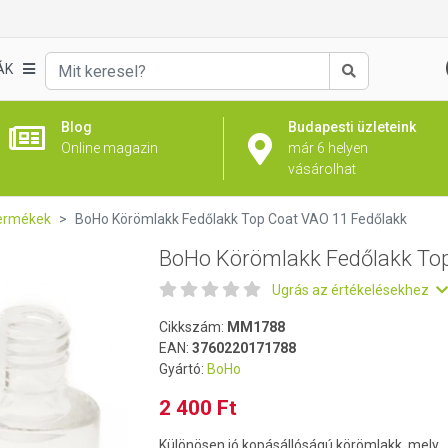
p Coat VAO 11 Fedőlakk
ÁK
Keresés
Blog
Budapesti üzleteink
Online magazin
már 6 helyen
vásárolhat
ermékek
BoHo Körömlakk Fedőlakk Top Coat VAO 11 Fedőlakk
BoHo Körömlakk Fedőlakk Top
Ugrás az értékelésekhez
Cikkszám:
MM1788
EAN:
3760220171788
Gyártó:
BoHo
2 400 Ft
Különösen jó kopásállóságú körömlakk, mely