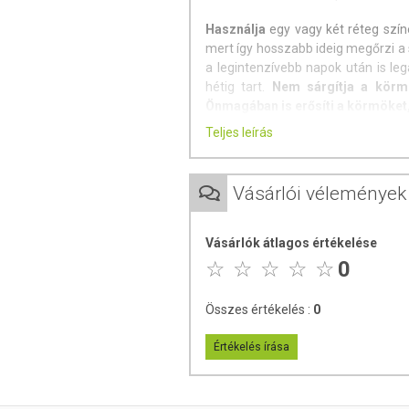
Használja
egy vagy két réteg szín
mert így hosszabb ideig megőrzi a 
a legintenzívebb napok után is le
hétig tart.
Nem sárgítja a körm
Önmagában is erősíti a körmöket,
Teljes leírás
Tulajdonságai:
- Tartósság
Vásárlói vélemények
- Kiváló ellenállás
- Magas fényű
Vásárlók átlagos értékelése
0
- Gyorsan száradó
A
BOHO körömlakkok
„8 free
Összes értékelés :
0
újrahasznosítható csomagolásban:
Értékelés írása
- Toluene
- Formaldehyde