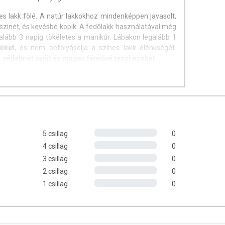
es lakk fölé. A natúr lakkokhoz mindenképpen javasolt,
színét, és kevésbé kopik. A fedőlakk használatával még
galább 3 napig tökéletes a manikűr. Lábakon legalább 1
öket
, és nem befolyásolja a színes lakk élénkségét.
 védelmet nyújt és magas fényűvé teszi azokat.
5 csillag
0
4 csillag
0
3 csillag
0
” azaz 8 káros anyagtól mentesen készülnek,
2 csillag
0
1 csillag
0