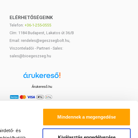
ELÉRHETŐSÉGEINK
Telefon:
+36-1-255-0555
Cím: 1184 Budapest, Lakatos út 36/B
Email: rendeles@egeszsegbolt.hu,
Viszonteladói - Partneri - Sales:
sales@bioegeszseg.hu
Árukereső.hu
Mindennek a megengedése
irdető- és
Kiválasztás engedélyezése
mbinálhatják