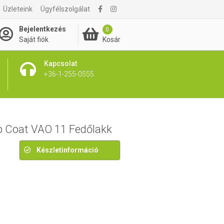
Üzleteink
Ügyfélszolgálat
2 400 Ft
Bejelentkezés
0
Kosár
Saját fiók
Kapcsolat
+36-1-255-0555
 Coat VAO 11 Fedőlakk
Készletinformáció