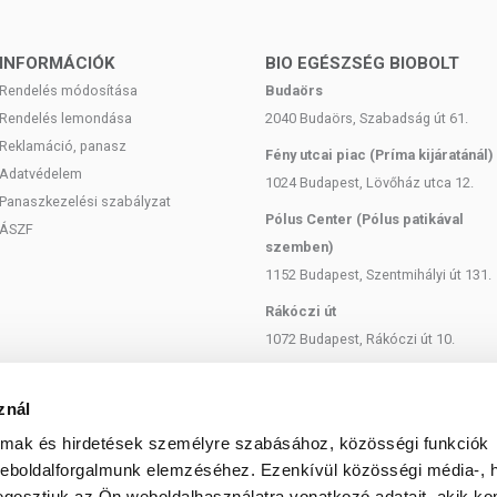
INFORMÁCIÓK
BIO EGÉSZSÉG BIOBOLT
Rendelés módosítása
Budaörs
Rendelés lemondása
2040 Budaörs, Szabadság út 61.
Reklamáció, panasz
Fény utcai piac (Príma kijáratánál)
Adatvédelem
1024 Budapest, Lövőház utca 12.
Panaszkezelési szabályzat
Pólus Center (Pólus patikával
ÁSZF
szemben)
ATE, BUTYL ACETATE, NITROCELLULOSE, ADIPIC
1152 Budapest, Szentmihályi út 131.
MELLITIC ANHYDRIDE COPOLYMER, ISOSORBIDE
Rákóczi út
L, N-BUTYL ALCOHOL, ETOCRYLENE, WATER (AQUA),
1072 Budapest, Rákóczi út 10.
RIDE, PISTACIA LENTISCUS (MASTIC) GUM,
TE, ISOMALT, CI 60725 (VIOLET 2), RHODODENDRON
Szent István körút
RE EXTRACT, PHOSPHOLIPIDS, SODIUM BENZOATE,
1137 Budapest, Szent István Körút
znál
18.
almak és hirdetések személyre szabásához, közösségi funkciók
evő
Bartók Béla
weboldalforgalmunk elemzéséhez. Ezenkívül közösségi média-, h
olja!
1114 Budapest, Bartók Béla út 71.
gosztjuk az Ön weboldalhasználatra vonatkozó adatait, akik ko