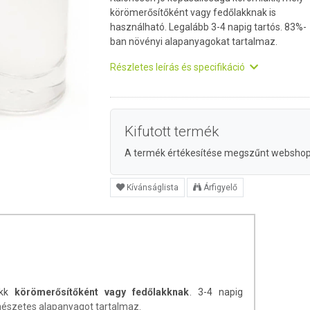
körömerősítőként vagy fedőlakknak is
használható. Legalább 3-4 napig tartós. 83%-
ban növényi alapanyagokat tartalmaz.
Részletes leírás és specifikáció
Kifutott termék
A termék értékesítése megszűnt websho
Kívánságlista
Árfigyelő
akk
körömerősítőként vagy fedőlakknak
. 3-4 napig
rmészetes alapanyagot tartalmaz.