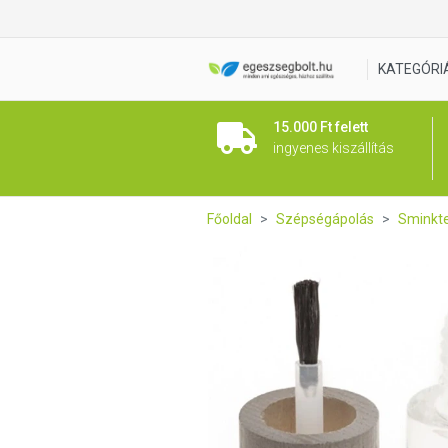
BoHo Körömlakk Fedőlakk To
KATEGÓRI
15.000 Ft felett
ingyenes kiszállítás
Főoldal
Szépségápolás
Sminkt