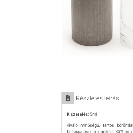
Részletes leírás
Kiszerelés:
5ml
Kiváló minőségű, tartós köröml
tartóssá teszi a manikűrt. 83% te