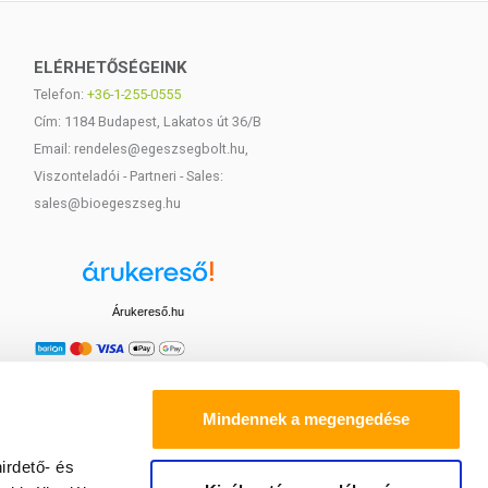
ELÉRHETŐSÉGEINK
Telefon:
+36-1-255-0555
Cím: 1184 Budapest, Lakatos út 36/B
Email: rendeles@egeszsegbolt.hu,
Viszonteladói - Partneri - Sales:
sales@bioegeszseg.hu
Árukereső.hu
Mindennek a megengedése
irdető- és