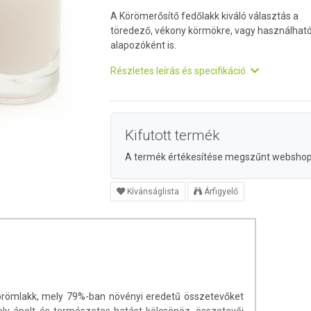
A Körömerősítő fedőlakk kiváló választás a
töredező, vékony körmökre, vagy használhat
alapozóként is.
Részletes leírás és specifikáció
Kifutott termék
A termék értékesítése megszűnt websho
Kívánságlista
Árfigyelő
örömlakk, mely 79%-ban növényi eredetű összetevőket