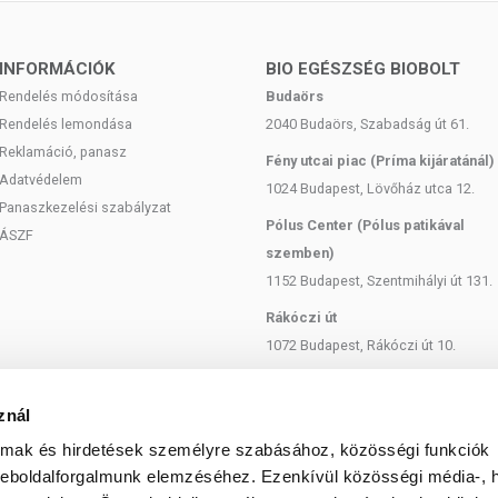
űek, vagy alkalmi lakkozók is értékelni fogják, mert
ékesítik a kezeket. A BoHo körömlakkjai forradalmian
INFORMÁCIÓK
BIO EGÉSZSÉG BIOBOLT
Rendelés módosítása
Budaörs
Rendelés lemondása
2040 Budaörs, Szabadság út 61.
ACETATE, NITROCELLULOSE, ISOSORBIDE
Reklamáció, panasz
Fény utcai piac (Príma kijáratánál)
 ACID/NEOPENTYL GLYCOL/TRIMELLITIC ANHYDRIDE
Adatvédelem
RALKONIUM BENTONITE, STYRENE/ACRYLATES
1024 Budapest, Lövőház utca 12.
Panaszkezelési szabályzat
ENONE-1, DIACETONE ALCOHOL, WATER (AQUA),
Pólus Center (Pólus patikával
OATE, CI 77891 (TITANIUM DIOXIDE), HEXANAL,
ÁSZF
szemben)
IDE, METHYLPROPANEDIOL, PHOSPHORIC ACID,
 METHIONINE, PISTACIA LENTISCUS (MASTIC) GUM,
1152 Budapest, Szentmihályi út 131.
ENZOATE, RHODODENDRON FERRUGINEUM LEAF CELL
Rákóczi út
PHOSPHOLIPIDS.
1072 Budapest, Rákóczi út 10.
landó!
Szent István körút
 / terméken feltüntetett időpontig.
1137 Budapest, Szent István Körút
znál
18.
almak és hirdetések személyre szabásához, közösségi funkciók
Bartók Béla
weboldalforgalmunk elemzéséhez. Ezenkívül közösségi média-, h
olgál. A termék nem gyógyít betegségeket. A termék nem