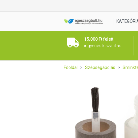
BoHo Körömlakk Körömerősít
KATEGÓRI
15.000 Ft felett
ingyenes kiszállítás
Főoldal
Szépségápolás
Sminkt