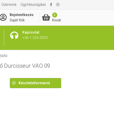
Üzleteink
Ügyfélszolgálat
2 400 Ft
Bejelentkezés
0
Kosár
Saját fiók
Kapcsolat
+36-1-255-0555
ősítő
ő Durcisseur VAO 09
Készletinformáció