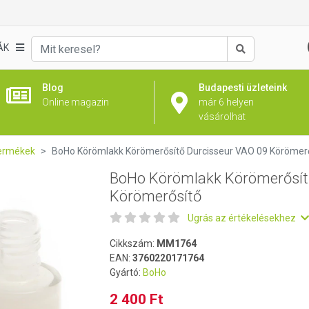
ő Durcisseur VAO 09 Körömerősítő
ÁK
Keresés
Blog
Budapesti üzleteink
Online magazin
már 6 helyen
vásárolhat
ermékek
BoHo Körömlakk Körömerősítő Durcisseur VAO 09 Körömer
BoHo Körömlakk Körömerősít
Körömerősítő
Ugrás az értékelésekhez
Cikkszám:
MM1764
EAN:
3760220171764
Gyártó:
BoHo
2 400 Ft