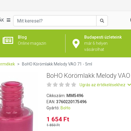
71 - 5ml
ÁK
Keresés
Blog
Budapesti üzleteink
Online magazin
már 6 helyen
vásárolhat
ermékek
BoHO Körömlakk Melody VAO 71 - 5ml
BoHO Körömlakk Melody VAO 
Ugrás az értékelésekhez
Cikkszám:
MM5496
EAN:
3760220175496
Gyártó:
BoHo
1 654 Ft
1 850 Ft