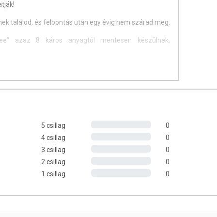
tják!
ek találod, és felbontás után egy évig nem szárad meg.
e” azaz 8 káros anyagtól mentesen készülnek,
 AZ ÜVEGBEN!
5 csillag
0
4 csillag
0
 nem lélegzel be káros vegyi anyagokat, másrészt, ha
3 csillag
0
, nem érintkeznek felesleges méreganyagokkal.
2 csillag
0
m ehető... Érzékeny bőrűek és alkalmi lakkozók is
1 csillag
0
ganciával ékesíti a kezeket. A BoHo körömlakkjai annyira
örnyezetbarátak!
on / terméken jelzett időpontig.