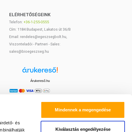
ELÉRHETŐSÉGEINK
Telefon:
+36-1-255-0555
Cím: 1184 Budapest, Lakatos út 36/B
Email: rendeles@egeszsegbolt.hu,
Viszonteladói - Partneri - Sales:
sales@bioegeszseg.hu
Árukereső.hu
Mindennek a megengedése
irdető- és
Kiválasztás engedélyezése
mbinálhatják