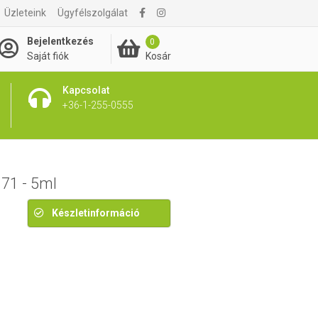
1 654 Ft
Üzleteink
Ügyfélszolgálat
1 850 Ft
Bejelentkezés
0
Kosár
Saját fiók
Kapcsolat
+36-1-255-0555
71 - 5ml
Készletinformáció