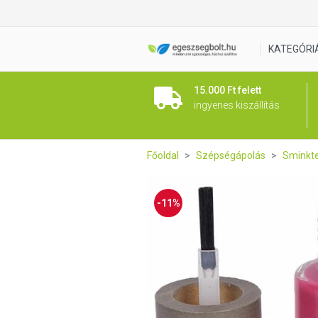
BoHO Körömlakk Melody VAO 
KATEGÓRI
15.000 Ft felett
ingyenes kiszállítás
Főoldal
Szépségápolás
Sminkt
-11%