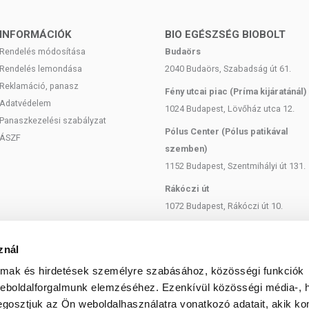
olgál. A termék nem gyógyít betegségeket. A termék nem
INFORMÁCIÓK
BIO EGÉSZSÉG BIOBOLT
gség esetén konzultáljon kezelőorvosával a használat előtt!
Rendelés módosítása
Budaörs
z ajánlott napi mennyiséget! Ne használja irritált vagy sérült
Rendelés lemondása
2040 Budaörs, Szabadság út 61.
 allergiás, ne használja a terméket! Ha kiütés jelentkezik,
Reklamáció, panasz
ektől elzárva tartandó.
Fény utcai piac (Príma kijáratánál)
Adatvédelem
1024 Budapest, Lövőház utca 12.
Panaszkezelési szabályzat
Pólus Center (Pólus patikával
ÁSZF
szemben)
1152 Budapest, Szentmihályi út 131.
Rákóczi út
1072 Budapest, Rákóczi út 10.
Szent István körút
1137 Budapest, Szent István Körút
znál
18.
almak és hirdetések személyre szabásához, közösségi funkciók
Bartók Béla
weboldalforgalmunk elemzéséhez. Ezenkívül közösségi média-, h
1114 Budapest, Bartók Béla út 71.
gosztjuk az Ön weboldalhasználatra vonatkozó adatait, akik ko