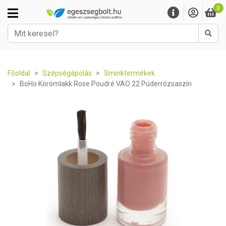
0
Kere
Főoldal
Szépségápolás
Sminktermékek
BoHo Körömlakk Rose Poudré VAO 22 Púderrózsaszín