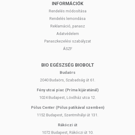
kezelést. Betegség esetén használatát konzultálja
INFORMÁCIÓK
kezelőorvosával! Kerülni kell a szembejutást. Az ajánlott napi
Rendelés módosítása
mennyiséget ne lépje túl! Ne használja irritált vagy sérült
Rendelés lemondása
bőrfelületen! Ne használja, ha az összetevők bármelyikére
Reklamáció, panasz
érzékeny vagy allergiás! Ha kiütés jelentkezik, függessze fel a
Adatvédelem
használatát! Gyermekektől elzárva tartandó.
Panaszkezelési szabályzat
ÁSZF
BIO EGÉSZSÉG BIOBOLT
Budaörs
2040 Budaörs, Szabadság út 61.
Fény utcai piac (Príma kijáratánál)
1024 Budapest, Lövőház utca 12.
Pólus Center (Pólus patikával szemben)
1152 Budapest, Szentmihályi út 131.
Rákóczi út
1072 Budapest, Rákóczi út 10.