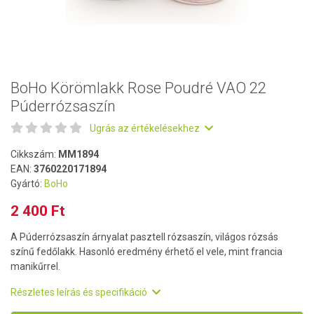
BoHo Körömlakk Rose Poudré VAO 22
Púderrózsaszín
Ugrás az értékelésekhez
Cikkszám:
MM1894
EAN:
3760220171894
Gyártó:
BoHo
2 400 Ft
A Púderrózsaszín árnyalat pasztell rózsaszín, világos rózsás
színű fedőlakk. Hasonló eredmény érhető el vele, mint francia
manikűrrel.
Részletes leírás és specifikáció