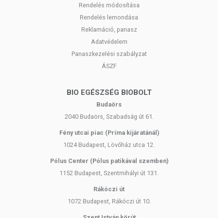
Rendelés módosítása
Rendelés lemondása
Reklamáció, panasz
Adatvédelem
Panaszkezelési szabályzat
ÁSZF
BIO EGÉSZSÉG BIOBOLT
Budaörs
2040 Budaörs, Szabadság út 61.
Fény utcai piac (Príma kijáratánál)
1024 Budapest, Lövőház utca 12.
Pólus Center (Pólus patikával szemben)
1152 Budapest, Szentmihályi út 131.
Rákóczi út
1072 Budapest, Rákóczi út 10.
Szent István körút