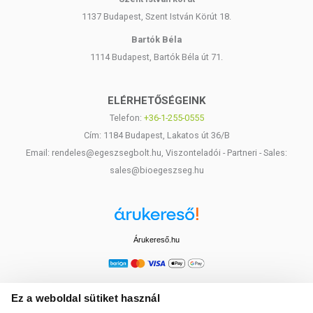
1137 Budapest, Szent István Körút 18.
Bartók Béla
1114 Budapest, Bartók Béla út 71.
ELÉRHETŐSÉGEINK
Telefon:
+36-1-255-0555
Cím: 1184 Budapest, Lakatos út 36/B
Email: rendeles@egeszsegbolt.hu, Viszonteladói - Partneri - Sales:
sales@bioegeszseg.hu
Árukereső.hu
Ez a weboldal sütiket használ