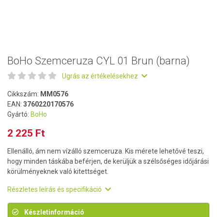
BoHo Szemceruza CYL 01 Brun (barna)
Ugrás az értékelésekhez
Cikkszám:
MM0576
EAN:
3760220170576
Gyártó:
BoHo
2 225 Ft
Ellenálló, ám nem vízálló szemceruza. Kis mérete lehetővé teszi,
hogy minden táskába beférjen, de kerüljük a szélsőséges időjárási
körülményeknek való kitettséget.
Részletes leírás és specifikáció
Készletinformáció