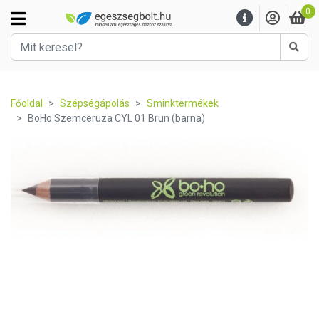
0
Kere
Főoldal
Szépségápolás
Sminktermékek
BoHo Szemceruza CYL 01 Brun (barna)