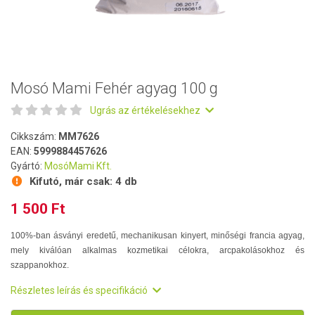
Mosó Mami Fehér agyag 100 g
Ugrás az értékelésekhez
Cikkszám:
MM7626
EAN:
5999884457626
Gyártó:
MosóMami Kft.
Kifutó, már csak:
4 db
1 500 Ft
100%-ban ásványi eredetű, mechanikusan kinyert, minőségi francia agyag,
mely kiválóan alkalmas kozmetikai célokra, arcpakolásokhoz és
szappanokhoz.
Részletes leírás és specifikáció