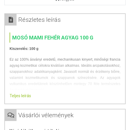
Részletes leírás
MOSÓ MAMI FEHÉR AGYAG 100 G
Kiszerelés: 100 g
Ez az 100% ásványi eredetű, mechanikusan kinyert, minőségi francia
agyag kozmetikai célokra kiválóan alkalmas. Ideális arcpakolásokhoz,
szappanokhoz adalékanyagként. Javasolt normál és érzékeny bőrre,
valamint kozmetikumok és szappanok színezésére. Az agyagok
vulkanikus eredetüknek köszönhetően mintegy 70 féle természetes
ásványt tartalmaznak!
Teljes leírás
ÖSSZETEVŐK:
Kaolin
Vásárlói vélemények
Kémiai összetétel:
SiO
:
48-50% -
Al
O
:
35-37% -
Fe
O
:
0,6-0,8% -
2
2
3
2
3