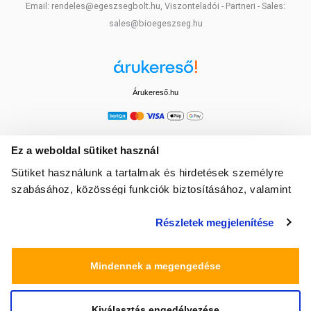
Email: rendeles@egeszsegbolt.hu, Viszonteladói - Partneri - Sales:
sales@bioegeszseg.hu
Árukereső.hu
Ez a weboldal sütiket használ
Sütiket használunk a tartalmak és hirdetések személyre
szabásához, közösségi funkciók biztosításához, valamint
weboldalforgalmunk elemzéséhez. Ezenkívül közösségi
Részletek megjelenítése
média-, hirdető- és elemező partnereinkkel megosztjuk az
Ön weboldalhasználatra vonatkozó adatait, akik
kombinálhatják az adatokat más olyan adatokkal,
Mindennek a megengedése
amelyeket Ön adott meg számukra vagy az Ön által
használt más szolgáltatásokból gyűjtöttek.
Kiválasztás engedélyezése