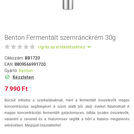
Benton Fermentált szemránckrém 30g
Ugrás az értékelésekhez
Cikkszám:
BB1720
EAN:
8809566991720
Gyártó:
Benton
Készleten
7 990 Ft
Búcsút inthetsz a szarkalábaknak, mert a fermentált összetevők magas
koncentrációja segítségével a szem alatti bőr akár éveket fiatalodhat! A
magas koncentrációjú fermentált galactomyces, bifida lycates összetevők,
valamint a ceramid és a hialuronsav segítik a bőrt a fiatalos megjelenés
elérésében. Megújult összetétellel!