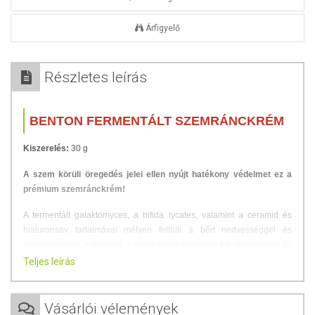
Árfigyelő
Részletes leírás
BENTON FERMENTÁLT SZEMRÁNCKRÉM
Kiszerelés:
30 g
A szem körüli öregedés jelei ellen nyújt hatékony védelmet ez a
prémium szemránckrém!
A fermentált galaktomyces, a bifida lycates, valamint a ceramid és
hialuronsav tartalmával mélyen feltölti a bőrt nedvességgel és
tápanyagokkal, elősegítve a szem körüli érzékeny bőr feszesebbé és
láthatóan rugalmasabbá válását!
Teljes leírás
Minden bőrtípus számára kiváló választás a szem környéki ráncok
mérséklésére, hozzájárulva a bőr hidratált, rugalmas és ragyogó
Vásárlói vélemények