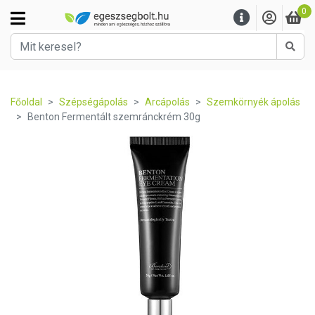
0
Kere
Főoldal
Szépségápolás
Arcápolás
Szemkörnyék ápolás
Benton Fermentált szemránckrém 30g