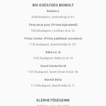
naprakészségre. Kérjük, vegye figyelembe, hogy a webshopon
BIO EGÉSZSÉG BIOBOLT
szereplő információk (beleértve a termékfotókat, tápérték-, összetétel-
Budaörs
és allergén adatokat) kizárólag tájékoztató jellegűek. A termékek
2040 Budaörs, Szabadság út 61.
természetéből adódóan a tényleges értékek eltérhetnek. A legfrissebb
és pontos információkat mindig a termék csomagolásán találja meg.
Fény utcai piac (Príma kijáratánál)
1024 Budapest, Lövőház utca 12.
A termék kizárólag külső használatra készült, belső fogyasztásra nem
Pólus Center (Pólus patikával szemben)
alkalmas. Nem gyógyít betegségeket és nem helyettesíti az orvosi
1152 Budapest, Szentmihályi út 131.
kezelést. Betegség esetén, kérjük, egyeztessen kezelőorvosával a
termék használatáról! Kerülje a szembe kerülést. Az ajánlott napi
Rákóczi út
mennyiséget ne lépje túl! Irritált vagy sérült bőrfelületen ne
1072 Budapest, Rákóczi út 10.
alkalmazza! Amennyiben az összetevők bármelyikére érzékeny vagy
Szent István körút
allergiás, ne használja a készítményt! Irritáció vagy kiütés esetén
függessze fel a használatot! Gyermekektől elzárva tartandó.
1137 Budapest, Szent István Körút 18.
Bartók Béla
1114 Budapest, Bartók Béla út 71.
ELÉRHETŐSÉGEINK