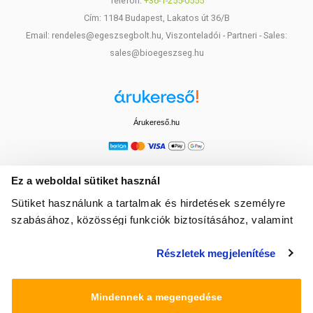
Telefon:
+36-1-255-0555
Cím: 1184 Budapest, Lakatos út 36/B
Email: rendeles@egeszsegbolt.hu, Viszonteladói - Partneri - Sales:
sales@bioegeszseg.hu
Árukereső.hu
Ez a weboldal sütiket használ
Sütiket használunk a tartalmak és hirdetések személyre
szabásához, közösségi funkciók biztosításához, valamint
weboldalforgalmunk elemzéséhez. Ezenkívül közösségi
Részletek megjelenítése
média-, hirdető- és elemező partnereinkkel megosztjuk az
Ön weboldalhasználatra vonatkozó adatait, akik
kombinálhatják az adatokat más olyan adatokkal,
Mindennek a megengedése
amelyeket Ön adott meg számukra vagy az Ön által