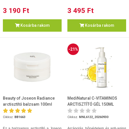
3 190 Ft
3 495 Ft
Kosárba rakom
Kosárba rakom
-21%
Beauty of Joseon Radiance
MediNatural C-VITAMINOS
arctisztító balzsam 100ml
ARCTISZTÍTÓ GÉL 150ML
(2026.09.30)
Cikksz.
BB1663
Cikksz.
MNL6122_20260930
Ez a balzsamos arctisztító a Joseon
Arcápolás, bőrvédelem és anti-aging