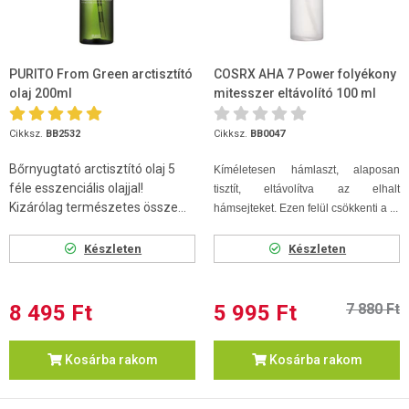
PURITO From Green arctisztító
COSRX AHA 7 Power folyékony
olaj 200ml
mitesszer eltávolító 100 ml
Cikksz.
BB2532
Cikksz.
BB0047
Bőrnyugtató arctisztító olaj 5
Kíméletesen hámlaszt, alaposan
féle esszenciális olajjal!
tisztít, eltávolítva az elhalt
Kizárólag természetes össze...
hámsejteket. Ezen felül csökkenti a ...
Készleten
Készleten
8 495 Ft
5 995 Ft
7 880 Ft
Kosárba rakom
Kosárba rakom