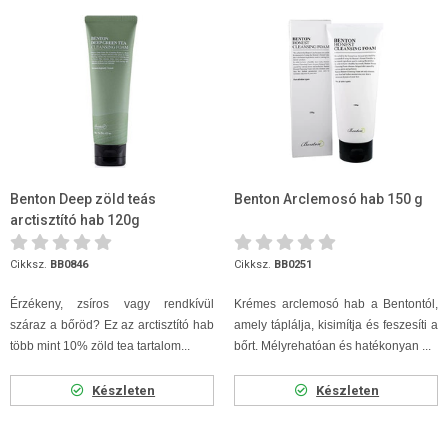
Benton Deep zöld teás
Benton Arclemosó hab 150 g
arctisztító hab 120g
Cikksz.
BB0846
Cikksz.
BB0251
Érzékeny, zsíros vagy rendkívül
Krémes arclemosó hab a Bentontól,
száraz a bőröd? Ez az arctisztító hab
amely táplálja, kisimítja és feszesíti a
több mint 10% zöld tea tartalom...
bőrt. Mélyrehatóan és hatékonyan ...
Készleten
Készleten