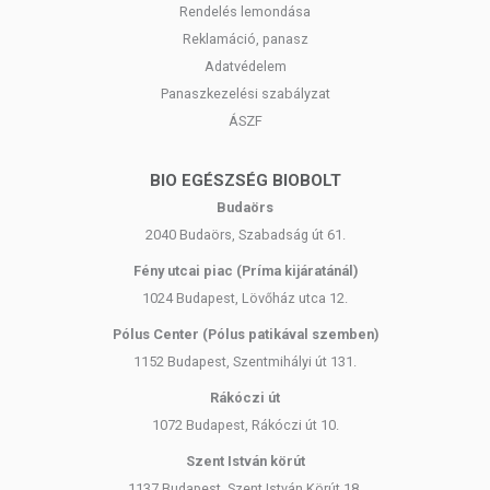
Rendelés lemondása
Reklamáció, panasz
Adatvédelem
Panaszkezelési szabályzat
ÁSZF
BIO EGÉSZSÉG BIOBOLT
Budaörs
2040 Budaörs, Szabadság út 61.
Fény utcai piac (Príma kijáratánál)
1024 Budapest, Lövőház utca 12.
Pólus Center (Pólus patikával szemben)
1152 Budapest, Szentmihályi út 131.
Rákóczi út
1072 Budapest, Rákóczi út 10.
Szent István körút
1137 Budapest, Szent István Körút 18.