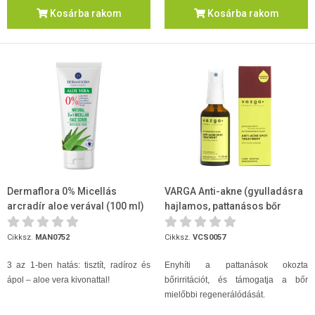
Kosárba rakom
Kosárba rakom
Dermaflora 0% Micellás
VARGA Anti-akne (gyulladásra
arcradír aloe verával (100 ml)
hajlamos, pattanásos bőr
kezelésére) 50ml
Cikksz.
MAN0752
Cikksz.
VCS0057
3 az 1-ben hatás: tisztít, radíroz és
Enyhíti a pattanások okozta
ápol – aloe vera kivonattal!
bőrirritációt, és támogatja a bőr
mielőbbi regenerálódását.