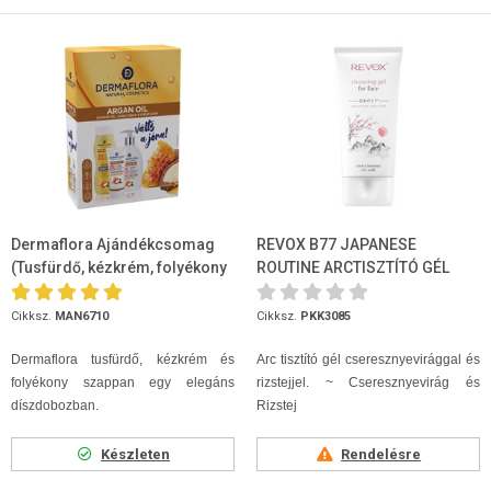
Dermaflora Ajándékcsomag
REVOX B77 JAPANESE
(Tusfürdő, kézkrém, folyékony
ROUTINE ARCTISZTÍTÓ GÉL
szappan díszdobozban)
150ml
Cikksz.
MAN6710
Cikksz.
PKK3085
Dermaflora tusfürdő, kézkrém és
Arc tisztító gél cseresznyevirággal és
folyékony szappan egy elegáns
rizstejjel. ~ Cseresznyevirág és
díszdobozban.
Rizstej
Készleten
Rendelésre