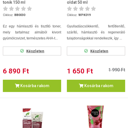
tonik 150 ml
oldat 50 ml
Cikksz.
BB0030
Cikksz.
WPK019
Ez egy hámlasztó és tisztító toner,
Gyulladáscsökkentő, fertőtlenítő,
mely tartalmaz almából kivont
szárító, hámlasztó és regeneráló
gyümölcsvizet, természetes AHA-t...
tulajdonságokkal rendelkezik, így ...
Készleten
Készleten
6 890 Ft
1 650 Ft
1 990 Ft
Kosárba rakom
Kosárba rakom