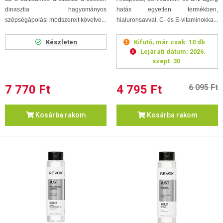
dinasztia hagyományos
hatás egyetlen termékben,
szépségápolási módszereit követve...
hialuronsavval, C- és E-vitaminokka...
Készleten
Kifutó, már csak:
10 db
Lejárati dátum:
2026.
szept. 30.
7 770 Ft
4 795 Ft
6 095 Ft
Kosárba rakom
Kosárba rakom