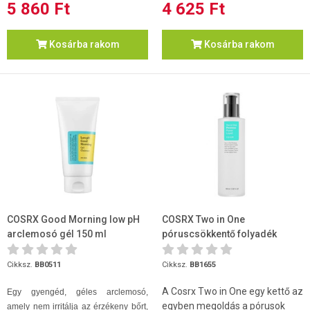
5 860 Ft
4 625 Ft
Kosárba rakom
Kosárba rakom
COSRX Good Morning low pH
COSRX Two in One
arclemosó gél 150 ml
póruscsökkentő folyadék
100ml
Cikksz.
BB0511
Cikksz.
BB1655
A Cosrx Two in One egy kettő az
Egy gyengéd, géles arclemosó,
egyben megoldás a pórusok
amely nem irritálja az érzékeny bőrt,