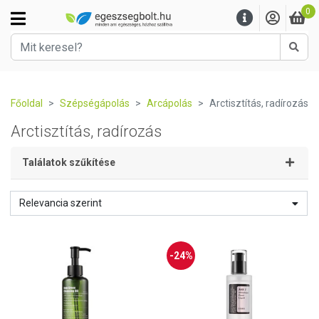
0
Kere
Főoldal
Szépségápolás
Arcápolás
Arctisztítás, radírozás
Arctisztítás, radírozás
Találatok szűkítése
Relevancia szerint
-24%