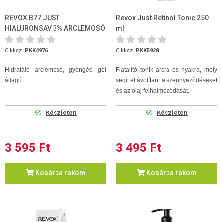
REVOX B77 JUST
Revox Just Retinol Tonic 250
HIALURONSAV 3% ARCLEMOSÓ
ml
250ml
Cikksz.
PKK4976
Cikksz.
PKK5928
Hidratáló arclemosó, gyengéd gél
Fiatalító tonik arcra és nyakra, mely
állagú.
segít eltávolítani a szennyeződéseket
és az olaj felhalmozódását.
Készleten
Készleten
3 595 Ft
3 495 Ft
Kosárba rakom
Kosárba rakom