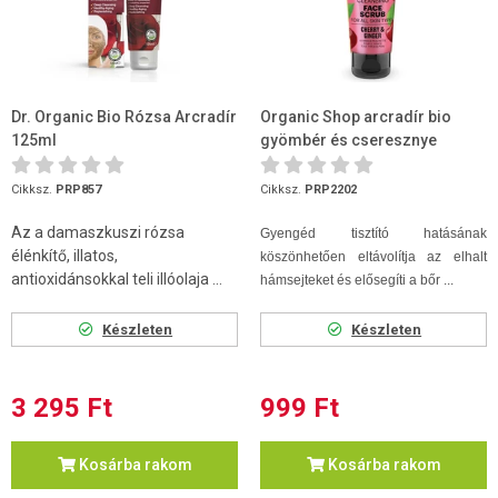
Dr. Organic Bio Rózsa Arcradír
Organic Shop arcradír bio
125ml
gyömbér és cseresznye
kivonattal 75 ml
Cikksz.
PRP857
Cikksz.
PRP2202
Az a damaszkuszi rózsa
Gyengéd tisztító hatásának
élénkítő, illatos,
köszönhetően eltávolítja az elhalt
antioxidánsokkal teli illóolaja ...
hámsejteket és elősegíti a bőr ...
Készleten
Készleten
3 295 Ft
999 Ft
Kosárba rakom
Kosárba rakom