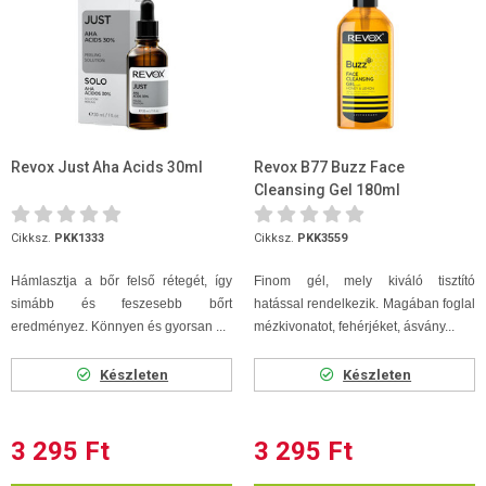
Revox Just Aha Acids 30ml
Revox B77 Buzz Face
Cleansing Gel 180ml
Cikksz.
PKK1333
Cikksz.
PKK3559
Hámlasztja a bőr felső rétegét, így
Finom gél, mely kiváló tisztító
simább és feszesebb bőrt
hatással rendelkezik. Magában foglal
eredményez. Könnyen és gyorsan ...
mézkivonatot, fehérjéket, ásvány...
Készleten
Készleten
3 295 Ft
3 295 Ft