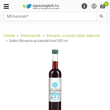
0
Kere
Főoldal
Élelmiszerek
Szirupok, ,szörpök, italok, italporok
Bálint Almaszirup kakukkfűvel 500 ml