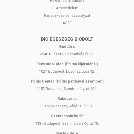
Reklamáció, panasz
Adatvédelem
Panaszkezelési szabályzat
ÁSZF
BIO EGÉSZSÉG BIOBOLT
Budaörs
2040 Budaörs, Szabadság út 61.
Fény utcai piac (Príma kijáratánál)
1024 Budapest, Lövőház utca 12.
Pólus Center (Pólus patikával szemben)
1152 Budapest, Szentmihályi út 131.
Rákóczi út
1072 Budapest, Rákóczi út 10.
Szent István körút
1137 Budapest, Szent István Körút 18.
Bartók Béla