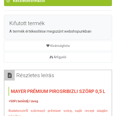
Készletinformáció
Kifutott termék
A termék értékesítése megszűnt webshopunkban
Kívánságlista
Árfigyelő
Részletes leírás
MAYER PRÉMIUM PIROSRIBIZLI SZÖRP 0,5 L
+50Ft betétdíj / üveg
Budakesziről származó prémium szörp, saját recept alapján