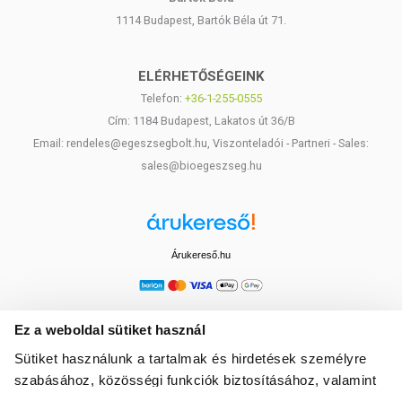
1114 Budapest, Bartók Béla út 71.
ELÉRHETŐSÉGEINK
Telefon:
+36-1-255-0555
Cím: 1184 Budapest, Lakatos út 36/B
Email: rendeles@egeszsegbolt.hu, Viszonteladói - Partneri - Sales:
sales@bioegeszseg.hu
Árukereső.hu
Ez a weboldal sütiket használ
Sütiket használunk a tartalmak és hirdetések személyre
szabásához, közösségi funkciók biztosításához, valamint
weboldalforgalmunk elemzéséhez. Ezenkívül közösségi