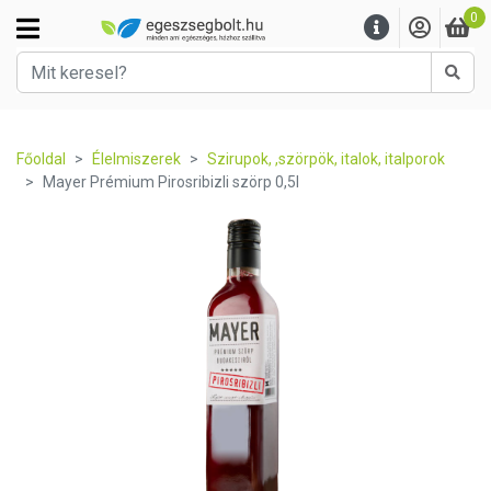
0
Kere
Főoldal
Élelmiszerek
Szirupok, ,szörpök, italok, italporok
Mayer Prémium Pirosribizli szörp 0,5l