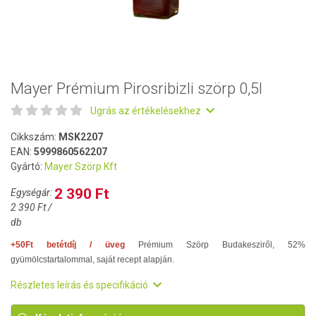
Mayer Prémium Pirosribizli szörp 0,5l
Ugrás az értékelésekhez
Cikkszám:
MSK2207
EAN:
5999860562207
Gyártó:
Mayer Szörp Kft
2 390 Ft
Egységár:
2 390 Ft /
db
+50Ft betétdíj / üveg
Prémium Szörp Budakesziről, 52%
gyümölcstartalommal, saját recept alapján.
Részletes leírás és specifikáció