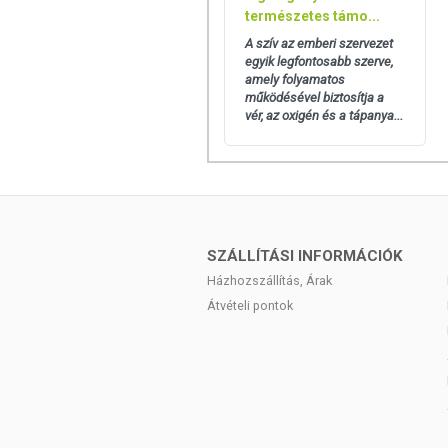
természetes támo...
A termék nem helyettesíti a kie
A szív az emberi szervezet
életmódot! A termék nem gyógy
egyik legfontosabb szerve,
helyettesítésére szolgál! Betegsé
amely folyamatos
ajánlott napi fogyasztási mennyi
működésével biztosítja a
összetevők bármelyikére érzékeny v
vér, az oxigén és a tápanya...
SZÁLLÍTÁSI INFORMÁCIÓK
Házhozszállítás, Árak
Átvételi pontok