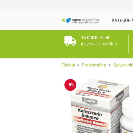
JutaVit Koleszterin Balance f
KATEGÓRI
15.000 Ft felett
ingyenes kiszállítás
Főoldal
Problémákra
Szívprobl
-8%