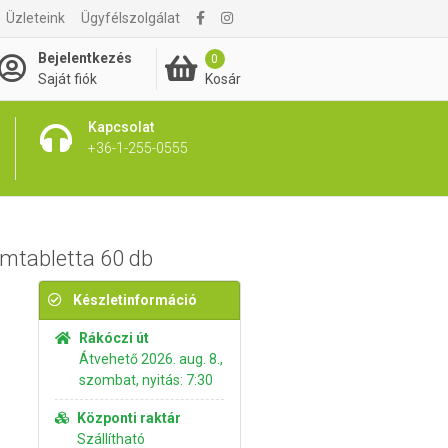
2 395 Ft
Üzleteink
Ügyfélszolgálat
Kosárba rakom
2 595 Ft
Bejelentkezés
0
Kosár
Saját fiók
Kapcsolat
+36-1-255-0555
lmtabletta 60 db
Készletinformáció
Rákóczi út
Átvehető 2026. aug. 8.,
szombat, nyitás: 7:30
Központi raktár
Szállítható