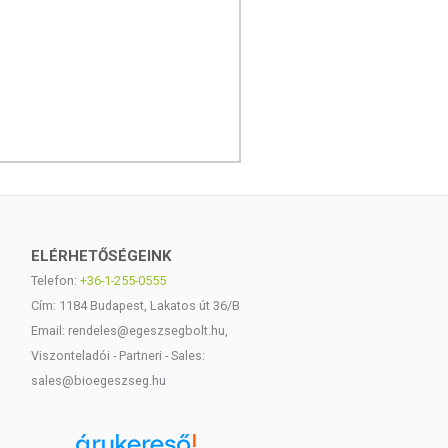
ELÉRHETŐSÉGEINK
Telefon:
+36-1-255-0555
Cím: 1184 Budapest, Lakatos út 36/B
Email: rendeles@egeszsegbolt.hu,
Viszonteladói - Partneri - Sales:
sales@bioegeszseg.hu