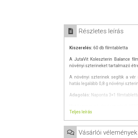
Részletes leírás
Kiszerelés:
60 db filmtabletta
A JutaVit Koleszterin Balance fi
növényi szterineket tartalmazó étr
A növényi szterinek segítik a vér
hatás legalább 0,8 g növényi szterin
Adagolás:
Naponta 3×1 filmtablettá
Hatóanyag:
növényi szterinek 1500
Teljes leírás
Tárolás:
Száraz, hűvös helyen, nap
Minőségét megőrzi:
a csomagoláso
Vásárlói vélemények
OGYÉI nyilvántartási szám: 20912/