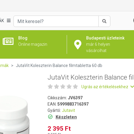
ilmtabletta 60 db
ÁK
Keresés
Blog
Budapesti üzleteink
Online magazin
már 6 helyen
vásárolhat
émák
JutaVit Koleszterin Balance filmtabletta 60 db
JutaVit Koleszterin Balance fi
Ugrás az értékelésekhez
Cikkszám:
JV6397
EAN:
5999883716397
Gyártó:
Jutavit
Készleten
2 395 Ft