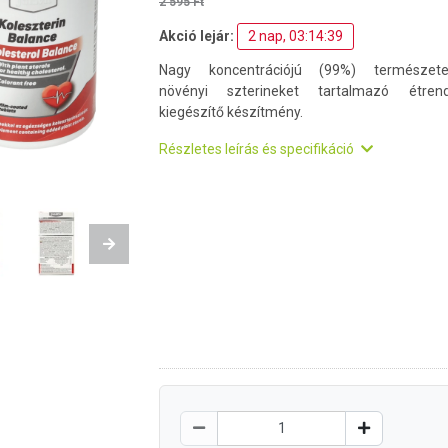
2 595 Ft
Akció lejár:
2 nap, 03:14:38
Nagy koncentrációjú (99%) természete
növényi szterineket tartalmazó étrend
kiegészítő készítmény.
Részletes leírás és specifikáció
Next