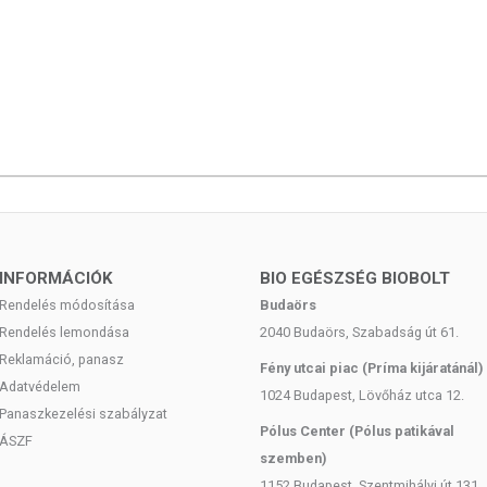
gyensúlyozott, változatos étrendet és az egészséges
ít betegségeket! A termék nem az orvosi kezelés
g esetén használatát konzultálja kezelőorvosával. Az
séget ne haladja meg! Ne szedje a készítményt, ha az
agy allergiás! Kisgyermekektől elzárva tárolandó!
INFORMÁCIÓK
BIO EGÉSZSÉG BIOBOLT
Rendelés módosítása
Budaörs
Rendelés lemondása
2040 Budaörs, Szabadság út 61.
Reklamáció, panasz
Fény utcai piac (Príma kijáratánál)
Adatvédelem
1024 Budapest, Lövőház utca 12.
Panaszkezelési szabályzat
Pólus Center (Pólus patikával
ÁSZF
szemben)
1152 Budapest, Szentmihályi út 131.