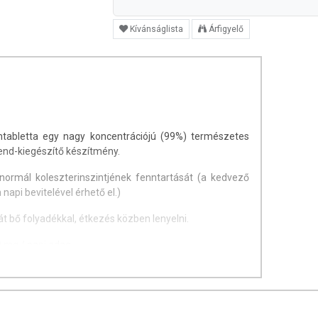
Kívánságlista
Árfigyelő
lmtabletta egy nagy koncentrációjú (99%) természetes
end-kiegészítő készítmény.
 normál koleszterinszintjének fenntartását (a kedvező
 napi bevitelével érhető el.)
t bő folyadékkal, étkezés közben lenyelni.
 mg / napi adag
fénytől védve.
n / terméken feltüntetett időpontig.
2018