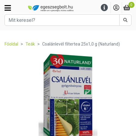
0
Kere
Főoldal
Teák
Csalánlevél filtertea 25x1,0 g (Naturland)