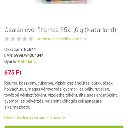
Csalánlevél filtertea 25x1,0 g (Naturland)
Ugrás az értékelésekhez
Cikkszám:
NL044
EAN:
5998794304044
Gyártó:
Naturland
675 Ft
Reuma, köszvény, cukorbaj, vízkór, csalánkiütés, bőrkiütések,
hólyaghurut, magas vérnyomás, gyomor- és bélhurut ellen,
továbbá vértisztítóként, vizelethajtóként, általános erősítőként,
gyomor- és bélvérzés, valamint köhögés csillapítására
alkalmazható.
Részletes leírás és specifikáció