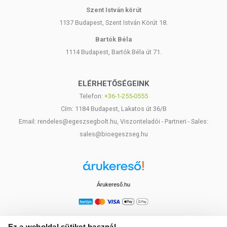
Szent István körút
1137 Budapest, Szent István Körút 18.
Bartók Béla
1114 Budapest, Bartók Béla út 71.
ELÉRHETŐSÉGEINK
Telefon:
+36-1-255-0555
Cím: 1184 Budapest, Lakatos út 36/B
Email: rendeles@egeszsegbolt.hu, Viszonteladói - Partneri - Sales:
sales@bioegeszseg.hu
Árukereső.hu
Ez a weboldal sütiket használ