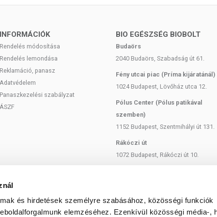
ökértörzs, articsókalevél, zöld tea levél, borsosmentalevél.
INFORMÁCIÓK
BIO EGÉSZSÉG BIOBOLT
szta helyen, gyermekektől elzárva tárolandó!
Rendelés módosítása
Budaörs
Rendelés lemondása
2040 Budaörs, Szabadság út 61.
olás oldalán feltüntetett időpontot.
Reklamáció, panasz
Fény utcai piac (Príma kijáratánál)
centrum Zrt.
Adatvédelem
1024 Budapest, Lövőház utca 12.
Panaszkezelési szabályzat
Pólus Center (Pólus patikával
ÁSZF
szemben)
1152 Budapest, Szentmihályi út 131.
Rákóczi út
1072 Budapest, Rákóczi út 10.
Szent István körút
1137 Budapest, Szent István Körút
znál
18.
almak és hirdetések személyre szabásához, közösségi funkciók
Bartók Béla
weboldalforgalmunk elemzéséhez. Ezenkívül közösségi média-, h