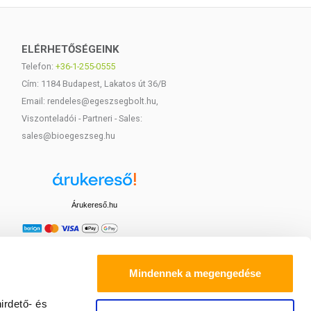
ELÉRHETŐSÉGEINK
Telefon:
+36-1-255-0555
Cím: 1184 Budapest, Lakatos út 36/B
Email: rendeles@egeszsegbolt.hu,
Viszonteladói - Partneri - Sales:
sales@bioegeszseg.hu
Árukereső.hu
Mindennek a megengedése
irdető- és