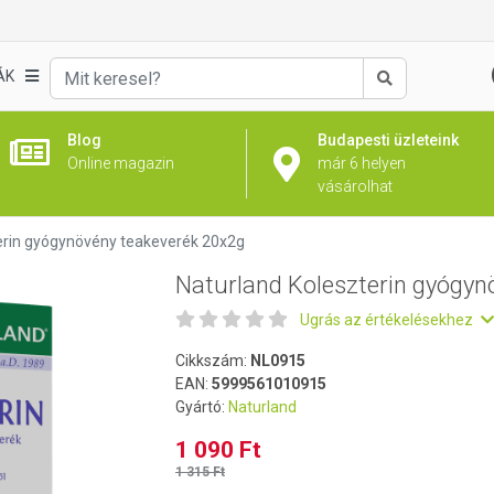
növény teakeverék 20x2g
ÁK
Keresés
Blog
Budapesti üzleteink
Online magazin
már 6 helyen
vásárolhat
erin gyógynövény teakeverék 20x2g
Naturland Koleszterin gyógyn
Ugrás az értékelésekhez
Cikkszám:
NL0915
EAN:
5999561010915
Gyártó:
Naturland
1 090 Ft
1 315 Ft