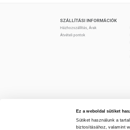
Mezei katáng gyökér (30%), tarackbúza gy
TOVÁBBI TUDNIVALÓK
SZÁLLÍTÁSI INFORMÁCIÓK
Tárolás:
Legfeljebb 25 °C-on, száraz, ti
Házhozszállítás, Árak
Átvételi pontok
Minőségét megőrzi:
Lásd a csomag
Forgalmazza: Natureland Egészség
Ez a weboldal sütiket has
Sütiket használunk a tart
biztosításához, valamint 