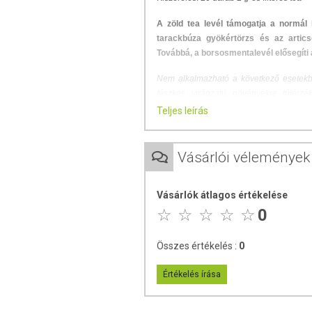
A zöld tea levél támogatja a normál 
tarackbúza gyökértörzs és az artics
Továbbá, a borsosmentalevél elősegíti
Nem alkalmazható a következő esetekb
fészkes virágzatú növényekre túlérz
bélelzáródásnál, máj- és epebetegsége
Teljes leírás
vérnyomás fennállásakor, 18 év alatti sz
Alkalmazás:
1 filtert öntsön le kb. 2,5 
Vásárlói vélemények
készítmény íze keserű, ízlés szerint
csészényi teaital fogyasztható. Kúrasze
hét szünetet kell tartani! Kérjük, hog
Vásárlók átlagos értékelése
Koleszterinszint-csökkentő gyógyszerekke
0
Nem alkalmazható:
Összes értékelés :
0
Értékelés írása
ÖSSZETEVŐK