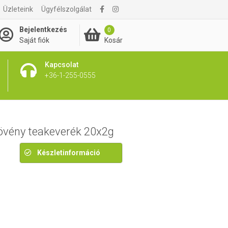
1 090 Ft
Üzleteink
Ügyfélszolgálat
1 315 Ft
Bejelentkezés
0
Kosár
Saját fiók
Kapcsolat
+36-1-255-0555
övény teakeverék 20x2g
Készletinformáció