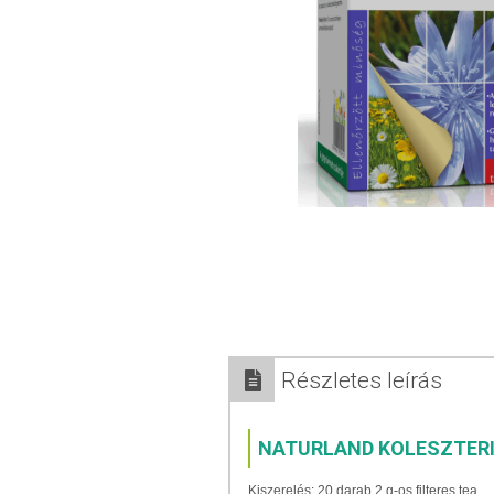
Részletes leírás
NATURLAND KOLESZTER
Kiszerelés: 20 darab 2 g-os filteres tea