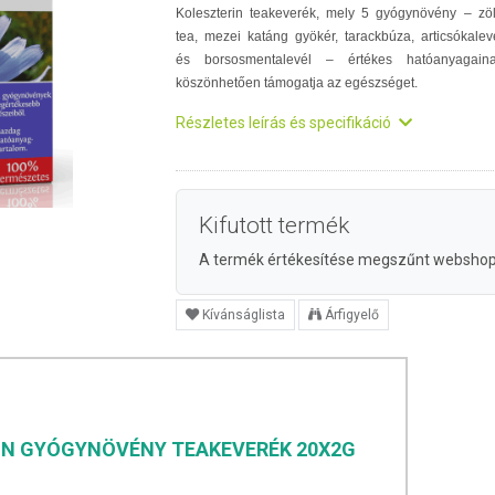
Koleszterin teakeverék, mely 5 gyógynövény – zö
tea, mezei katáng gyökér, tarackbúza, articsókalev
és borsosmentalevél – értékes hatóanyagain
köszönhetően támogatja az egészséget.
Részletes leírás és specifikáció
Kifutott termék
A termék értékesítése megszűnt websho
Kívánságlista
Árfigyelő
IN GYÓGYNÖVÉNY TEAKEVERÉK 20X2G