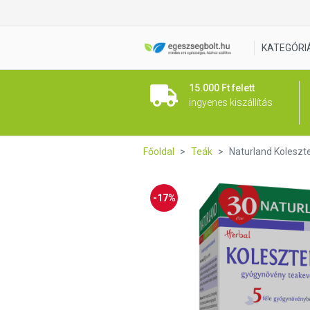
Naturland Koleszterin gyógy
KATEGÓRI
15.000 Ft felett
ingyenes kiszállítás
Főoldal
Teák
Naturland Koleszt
-17%