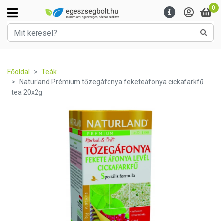
0
Kere
Főoldal
Teák
Naturland Prémium tőzegáfonya feketeáfonya cickafarkfű
tea 20x2g