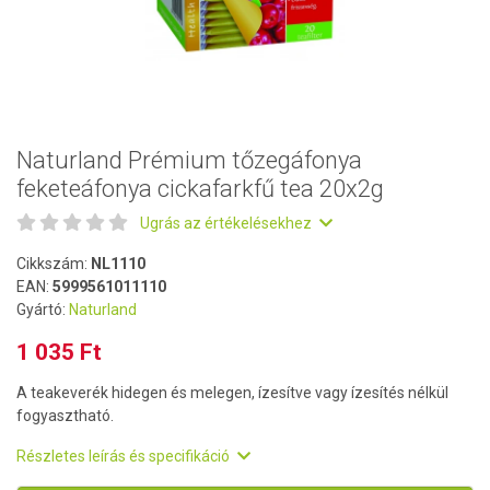
Naturland Prémium tőzegáfonya
feketeáfonya cickafarkfű tea 20x2g
Ugrás az értékelésekhez
Cikkszám:
NL1110
EAN:
5999561011110
Gyártó:
Naturland
1 035 Ft
A teakeverék hidegen és melegen, ízesítve vagy ízesítés nélkül
fogyasztható.
Részletes leírás és specifikáció