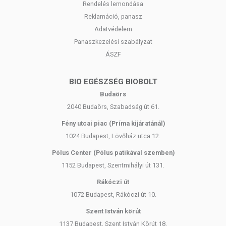
Rendelés lemondása
olajtartalom jelentős részét. Az eredeti olajtartalom
Reklamáció, panasz
mindössze 20%-a marad az így nyert szezámmaglisztben.
Adatvédelem
Az így előállított szezámmagliszt ásványianyag-, fehérje- és
rosttartalma közel kétszerese a sima őrölt maghoz képest.
Panaszkezelési szabályzat
ÁSZF
Allergén-mentes tápióka keményítő:
A Paleolit szezámos száraztésztához felhasznált tápióka
keményítő más keményítőktől eltérően nyomokban sem
BIO EGÉSZSÉG BIOBOLT
tartalmaz prolamint, lektint, szaponint (és természetesen
Budaörs
glutént sem). Bár a tápióka keményítő szénhidráttartalma
2040 Budaörs, Szabadság út 61.
és GI-je önmagában magas, a tésztához csak kis
mennyiségben használjuk, és a szezámmagliszt fitátsav-
Fény utcai piac (Príma kijáratánál)
tartalmával megfelelően kombináljuk, ami csökkenti a
1024 Budapest, Lövőház utca 12.
keményítő felszívódását, így a kész száraztészta
Pólus Center (Pólus patikával szemben)
szénhidráttartalma, glikémiás indexe és telítettsége
alacsony.
1152 Budapest, Szentmihályi út 131.
Rákóczi út
Mélyalmos friss tyúktojás:
A Paleolit szezámos száraztészta kizárólag mélyalmos,
1072 Budapest, Rákóczi út 10.
friss tojással készül, nem tojáslével vagy tojásporral. A
Szent István körút
tészta előállításához minden alkalommal frissen, kézzel
1137 Budapest, Szent István Körút 18.