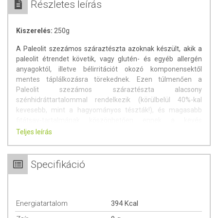
Részletes leírás
Kiszerelés:
250g
A Paleolit szezámos száraztészta azoknak készült, akik a
paleolit étrendet követik, vagy glutén- és egyéb allergén
anyagoktól, illetve bélirritációt okozó komponensektől
mentes táplálkozásra törekednek. Ezen túlmenően a
Paleolit szezámos száraztészta alacsony
szénhidráttartalommal rendelkezik (körülbelül 40%-kal
kevesebb, mint a hagyományos tészták!), és magasabb
fitátsav-tartalmának köszönhetően ennek a kevés
szénhidrátnak is csak egy része szívódik fel, mivel a
Teljes leírás
fitátsavak gátolják a keményítő cukorrá alakulását. Az
alacsony felszívódású szénhidráttartalom miatt
cukorbetegek és diétázók számára is megfelelő választás
Specifikáció
lehet.
A Paleolit szezámos száraztészta nem csupán
gluténmentes, hanem prolamin-, lektin- és szaponin-mentes
Energiatartalom
394 Kcal
is. Ezek az anyagok növelhetik a béláteresztést és a