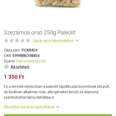
Szezámos orsó 250g Paleolit
Ugrás az értékelésekhez
Cikkszám:
PCK8454
EAN:
5999885398454
Gyártó:
PaleoCentrum Kft.
Készleten
1 350 Ft
Ez a termék elsősorban a paleolit táplálkozás követőinek készült,
de kiválóan alkalmas más, allergéneket kerülő és alacsony
szénhidráttartalmú diétákba is.
Részletes leírás és specifikáció